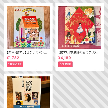
【新本・訳アリ】せかいのパン
【訳アリ】不思議の国のアリス（A
ちきゅうのパン（普及版 かこさ
lice’s Adventures in WOND
¥1,782
¥4,180
としの たべものえほん ２）
ERLAND）
10%OFF
5%OFF