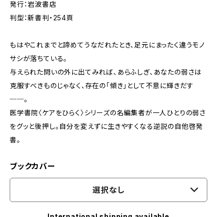
発行：岩波書店
判型：新書判・254頁
もはやこれまでと諦めてうなだれたとき、足元にまったく違うモノ
サシが落ちている。
与えられた問いの外に出てみれば、あらふしぎ、あなたの弱さは
克服すべきものじゃなく、存在の「傾き」として不意に輝きだす
──。
医学書院〈ケアをひらく〉シリーズの名編集者が一人ひとりの弱さ
をグッと後押し。自分を変えずに生きやすくなる逆説の自他啓発
書。
ブックカバー
選択なし
International shipping available