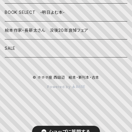
その他
BOOK SELECT -明日よむ本-
絵本作家・長新太さん 没後20年哀悼フェア
SALE
© ホホホ座 西田辺 絵本・新刊本・古本
Powered by
ショップに質問する