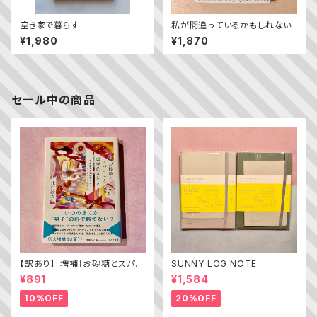
空き家で暮らす
私が間違っているかもしれない
¥1,980
¥1,870
セール中の商品
【訳あり】［増補］お砂糖とスパイ
SUNNY LOG NOTE
スと爆発的な何か ——不真面
¥891
¥1,584
目な批評家によるフェミニスト批
評入門
10%OFF
20%OFF