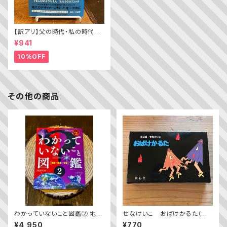
【訳アリ】父の時代・私の時代
─わがエディトリアル・デザイン
¥941
史
10%OFF
その他の商品
わかっていないこと図鑑② 地
せなけいこ おばけかるた（普
球・気象・宇宙
及版）
¥4,950
¥770