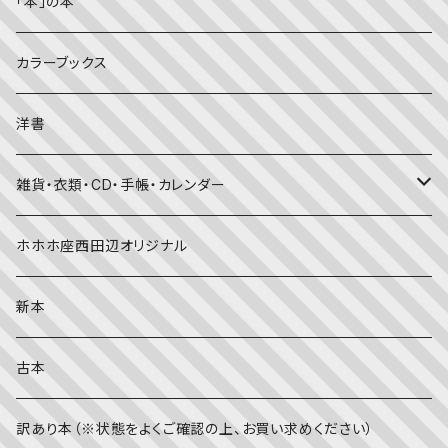
児童書
ライフスタイル・生き方
音楽
「本」の本
美術・芸術・音楽
大人の方に
子育て
写真集
カラーブックス
考える・こころ
季節・行事の絵本
デザイン
洋書
国語・ことば
春
赤ちゃん（０・１・２歳向け）絵本
ファッション
雑貨・衣類・CD・手帳・カレンダー
社会
夏
文字のない絵本
映画
靴下
ホホホ座西田辺オリジナル
英語
秋
英語の絵本
伝統文化・技法
日記・手帳
新本
冬
写真絵本
CD
古本
雨の日
文房具
訳あり本（※状態をよくご確認の上、お買い求めください）