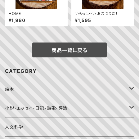
HOME
いらっしゃい おまつりだ！
¥1,980
¥1,595
商品一覧に戻る
CATEGORY
絵本
福音館書店月刊誌
小説・エッセイ・日記・詩歌・評論
こどものとも0.1.2
その他の月刊誌
日本文学
人文科学