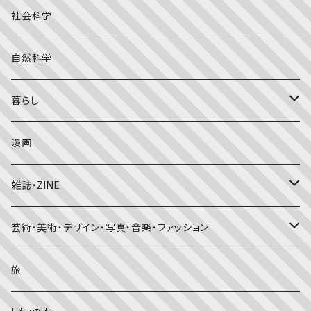
こどものとも年少版
おはなしプーカ
日本の絵本
詩・短歌・俳句・ことば
社会科学
こどものとも年中向き
チャイルドブックアップル（2・3歳～）
外国の絵本
評論
自然科学
こどものとも
おはなしチャイルド（4･5･6歳～）
昔話・民話
エッセイ・日記
暮らし
たくさんのふしぎ
キンダーメルヘン
日本の昔話・民話
おばけ・妖怪・こわい絵本
海外文学
食・料理
漫画
ちいさなかがくのとも
キンダーおはなしえほん
外国の昔話・民話
のりもの絵本
住まい・インテリア
雑誌・ZINE
かがくのとも
知識の本・図鑑
体・健康
雑誌
芸術・美術・デザイン・写真・音楽・ファッション
理科
しかけ絵本
趣味
ZINE
美術・画集・図録
旅
料理・食育