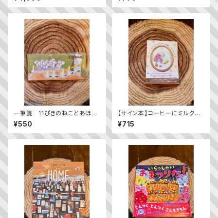
一筆箋 11ぴきのねことあほう
【サイン本】コーヒーにミルクを
どり
入れるような愛
¥550
¥715