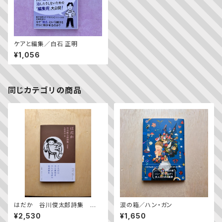
ケアと編集／白石 正明
¥1,056
同じカテゴリの商品
はだか 谷川俊太郎詩集 新
涙の箱／ハン・ガン
装版
¥2,530
¥1,650