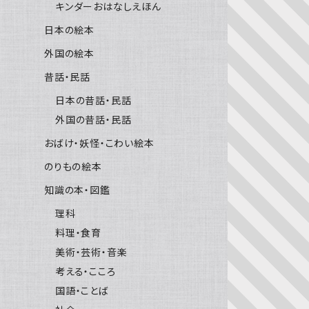
キンダーおはなしえほん
日本の絵本
外国の絵本
昔話・民話
日本の昔話・民話
外国の昔話・民話
おばけ・妖怪・こわい絵本
のりもの絵本
知識の本・図鑑
理科
料理・食育
美術・芸術・音楽
考える・こころ
国語・ことば