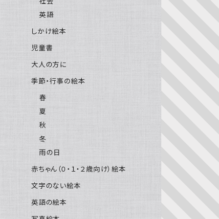
社会
英語
しかけ絵本
児童書
大人の方に
季節・行事の絵本
春
夏
秋
冬
雨の日
赤ちゃん（０・１・２歳向け）絵本
文字のない絵本
英語の絵本
写真絵本