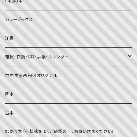
児童書
ライフスタイル・生き方
音楽
「本」の本
美術・芸術・音楽
大人の方に
子育て
写真集
カラーブックス
考える・こころ
季節・行事の絵本
デザイン
洋書
国語・ことば
春
赤ちゃん（０・１・２歳向け）絵本
ファッション
雑貨・衣類・CD・手帳・カレンダー
社会
夏
文字のない絵本
映画
靴下
ホホホ座西田辺オリジナル
英語
秋
英語の絵本
伝統文化・技法
日記・手帳
新本
冬
写真絵本
CD
古本
雨の日
文房具
訳あり本（※状態をよくご確認の上、お買い求めください）