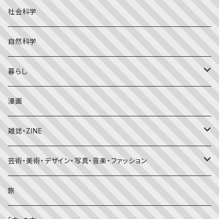
こどものとも年少版
おはなしプーカ
日本の絵本
詩・短歌・俳句・ことば
社会科学
こどものとも年中向き
チャイルドブックアップル（2・3歳～）
外国の絵本
評論
自然科学
こどものとも
おはなしチャイルド（4･5･6歳～）
昔話・民話
エッセイ・日記
暮らし
たくさんのふしぎ
キンダーメルヘン
日本の昔話・民話
おばけ・妖怪・こわい絵本
海外文学
食・料理
漫画
ちいさなかがくのとも
キンダーおはなしえほん
外国の昔話・民話
のりもの絵本
住まい・インテリア
雑誌・ZINE
かがくのとも
知識の本・図鑑
体・健康
雑誌
芸術・美術・デザイン・写真・音楽・ファッション
理科
しかけ絵本
趣味
ZINE
美術・画集・図録
旅
料理・食育