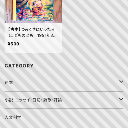
【古本】つみくさにいったら
（こどものとも 1991年3月
号）
¥500
CATEGORY
絵本
福音館書店月刊誌
小説・エッセイ・日記・詩歌・評論
こどものとも0.1.2
その他の月刊誌
日本文学
人文科学