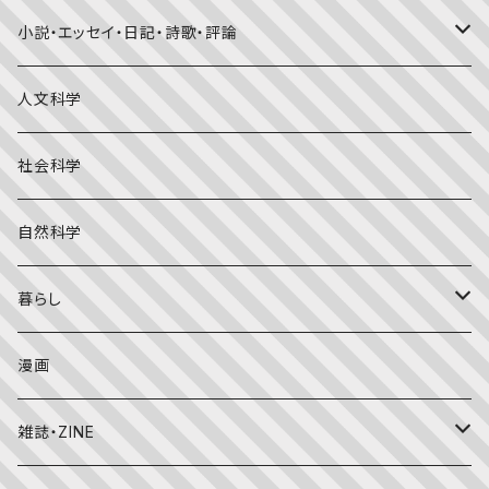
福音館書店月刊誌
小説・エッセイ・日記・詩歌・評論
こどものとも0.1.2
その他の月刊誌
日本文学
人文科学
こどものとも年少版
おはなしプーカ
日本の絵本
詩・短歌・俳句・ことば
社会科学
こどものとも年中向き
チャイルドブックアップル（2・3歳～）
外国の絵本
評論
自然科学
こどものとも
おはなしチャイルド（4･5･6歳～）
昔話・民話
エッセイ・日記
暮らし
たくさんのふしぎ
キンダーメルヘン
日本の昔話・民話
おばけ・妖怪・こわい絵本
海外文学
食・料理
漫画
ちいさなかがくのとも
キンダーおはなしえほん
外国の昔話・民話
のりもの絵本
住まい・インテリア
雑誌・ZINE
かがくのとも