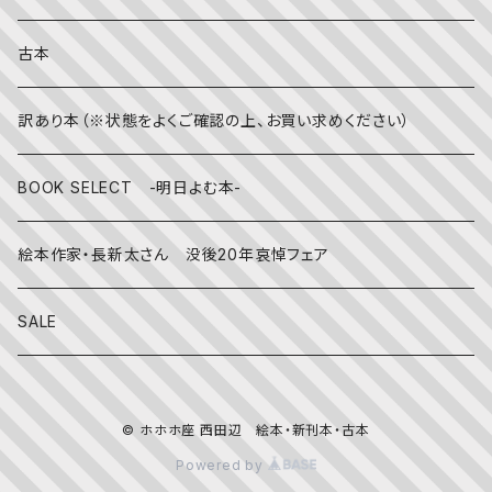
冬
写真絵本
CD
古本
雨の日
文房具
訳あり本（※状態をよくご確認の上、お買い求めください）
その他
BOOK SELECT -明日よむ本-
絵本作家・長新太さん 没後20年哀悼フェア
SALE
© ホホホ座 西田辺 絵本・新刊本・古本
Powered by