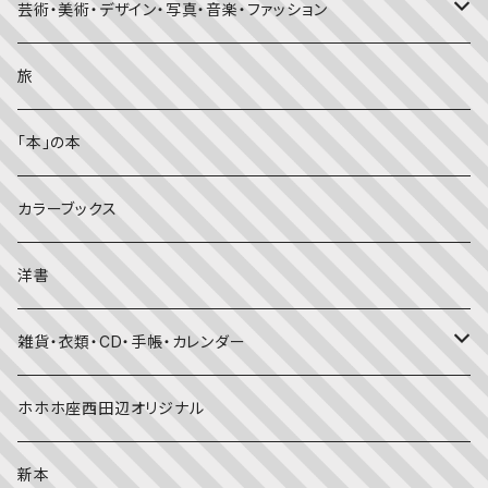
知識の本・図鑑
体・健康
雑誌
芸術・美術・デザイン・写真・音楽・ファッション
理科
しかけ絵本
趣味
ZINE
美術・画集・図録
旅
料理・食育
児童書
ライフスタイル・生き方
音楽
「本」の本
美術・芸術・音楽
大人の方に
子育て
写真集
カラーブックス
考える・こころ
季節・行事の絵本
デザイン
洋書
国語・ことば
春
赤ちゃん（０・１・２歳向け）絵本
ファッション
雑貨・衣類・CD・手帳・カレンダー
社会
夏
文字のない絵本
映画
靴下
ホホホ座西田辺オリジナル
英語
秋
英語の絵本
伝統文化・技法
日記・手帳
新本