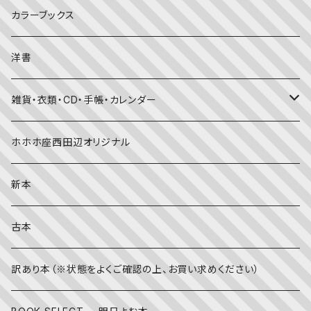
美術・芸術・音楽
大人の方に
子育て
写真集
カラーブックス
考える・こころ
季節・行事の絵本
デザイン
洋書
国語・ことば
春
赤ちゃん（０・１・２歳向け）絵本
ファッション
雑貨・衣類・CD・手帳・カレンダー
社会
夏
文字のない絵本
映画
靴下
ホホホ座西田辺オリジナル
英語
秋
英語の絵本
伝統文化・技法
日記・手帳
新本
冬
写真絵本
CD
古本
雨の日
文房具
訳あり本（※状態をよくご確認の上、お買い求めください）
その他