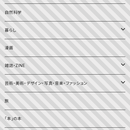
こどものとも年中向き
チャイルドブックアップル（2・3歳～）
外国の絵本
評論
自然科学
こどものとも
おはなしチャイルド（4･5･6歳～）
昔話・民話
エッセイ・日記
暮らし
たくさんのふしぎ
キンダーメルヘン
日本の昔話・民話
おばけ・妖怪・こわい絵本
海外文学
食・料理
漫画
ちいさなかがくのとも
キンダーおはなしえほん
外国の昔話・民話
のりもの絵本
住まい・インテリア
雑誌・ZINE
かがくのとも
知識の本・図鑑
体・健康
雑誌
芸術・美術・デザイン・写真・音楽・ファッション
理科
しかけ絵本
趣味
ZINE
美術・画集・図録
旅
料理・食育
児童書
ライフスタイル・生き方
音楽
「本」の本