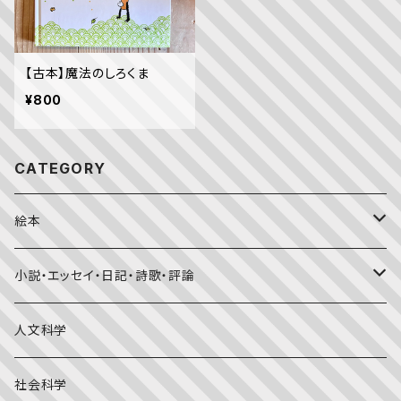
【古本】魔法のしろくま
¥800
CATEGORY
絵本
福音館書店月刊誌
小説・エッセイ・日記・詩歌・評論
こどものとも0.1.2
その他の月刊誌
日本文学
人文科学
こどものとも年少版
おはなしプーカ
日本の絵本
詩・短歌・俳句・ことば
社会科学