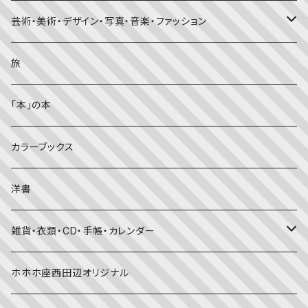
かがくのとも
知識の本・図鑑
体・健康
雑誌
芸術・美術・デザイン・写真・音楽・ファッション
理科
しかけ絵本
趣味
ZINE
美術・画集・図録
旅
料理・食育
児童書
ライフスタイル・生き方
音楽
「本」の本
美術・芸術・音楽
大人の方に
子育て
写真集
カラーブックス
考える・こころ
季節・行事の絵本
デザイン
洋書
国語・ことば
春
赤ちゃん（０・１・２歳向け）絵本
ファッション
雑貨・衣類・CD・手帳・カレンダー
社会
夏
文字のない絵本
映画
靴下
ホホホ座西田辺オリジナル
英語
秋