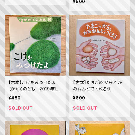
¥800
【古本】こけをみつけたよ
【古本】たまごの からと か
（かがくのとも 2019年10
みねんどで つくろう
月号）
¥480
¥600
SOLD OUT
SOLD OUT