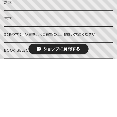
英語の絵本
伝統文化・技法
日記・手帳
新本
冬
写真絵本
CD
古本
雨の日
文房具
訳あり本（※状態をよくご確認の上、お買い求めください）
ショップに質問する
その他
BOOK SELECT -明日よむ本-
絵本作家・長新太さん 没後20年哀悼フェア
SALE
キーワードから探す
© ホホホ座 西田辺 絵本・新刊本・古本
Powered by