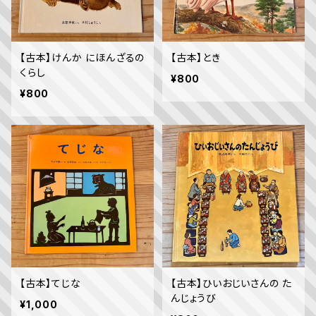
【古本】けんか にほんざるの
【古本】とき
くらし
¥800
¥800
【古本】てじな
【古本】ひいおじいさんの た
んじょうび
¥1,000