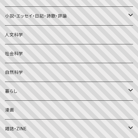
福音館書店月刊誌
小説・エッセイ・日記・詩歌・評論
こどものとも0.1.2
その他の月刊誌
日本文学
人文科学
こどものとも年少版
おはなしプーカ
日本の絵本
詩・短歌・俳句・ことば
社会科学
こどものとも年中向き
チャイルドブックアップル（2・3歳～）
外国の絵本
評論
自然科学
こどものとも
おはなしチャイルド（4･5･6歳～）
昔話・民話
エッセイ・日記
暮らし
たくさんのふしぎ
キンダーメルヘン
日本の昔話・民話
おばけ・妖怪・こわい絵本
海外文学
食・料理
漫画
ちいさなかがくのとも
キンダーおはなしえほん
外国の昔話・民話
のりもの絵本
住まい・インテリア
雑誌・ZINE