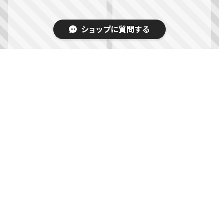
ショップに質問する
汗と笑いと煩悩のアジアミ
【サイン本】音を立ててゆで
ックスカルチャー絵日記／
卵を割れなかった／生湯葉
キーワードから探す
安樂 瑛子
シホ
¥2,090
¥1,870
カテゴリから探す
Home
小説・エッセイ・日記・詩歌・評論
エッセイ・日記