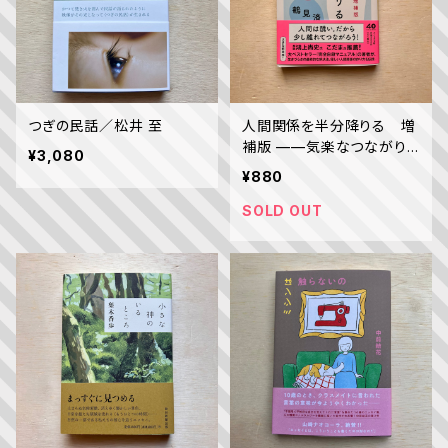
つぎの民話／松井 至
人間関係を半分降りる 増
補版 ——気楽なつながり
¥3,080
の作り方／鶴見 済
¥880
SOLD OUT