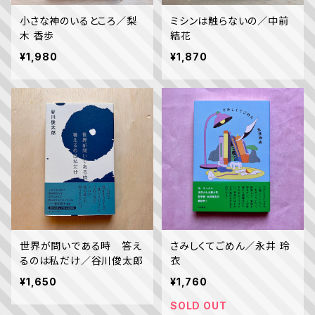
小さな神のいるところ／梨
ミシンは触らないの／中前
木 香歩
結花
¥1,980
¥1,870
世界が問いである時 答え
さみしくてごめん／永井 玲
るのは私だけ／谷川俊太郎
衣
¥1,650
¥1,760
SOLD OUT