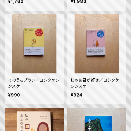
¥1,760
¥1,980
そのうちプラン／ヨシタケシ
じゃあ君が好き／ヨシタケ
ンスケ
シンスケ
¥990
¥924