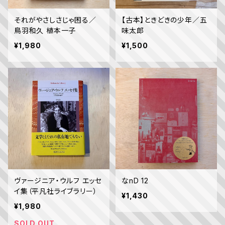
それがやさしさじゃ困る／
【古本】ときどきの少年／五
鳥羽和久 植本一子
味太郎
¥1,980
¥1,500
ヴァージニア・ウルフ エッセ
なnD 12
イ集（平凡社ライブラリー）
¥1,430
¥1,980
SOLD OUT