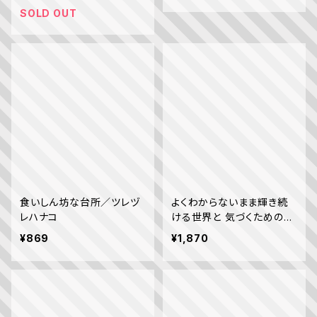
SOLD OUT
食いしん坊な台所／ツレヅ
よくわからないまま輝き続
レハナコ
ける世界と 気づくための日
記集／古賀 及子
¥869
¥1,870