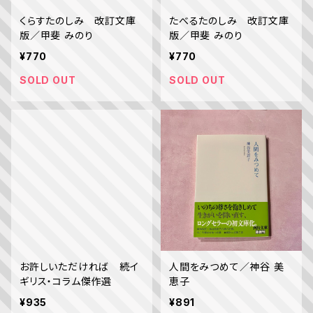
くらすたのしみ 改訂文庫
たべるたのしみ 改訂文庫
版／甲斐 みのり
版／甲斐 みのり
¥770
¥770
SOLD OUT
SOLD OUT
お許しいただければ 続イ
人間をみつめて／神谷 美
ギリス・コラム傑作選
恵子
¥935
¥891