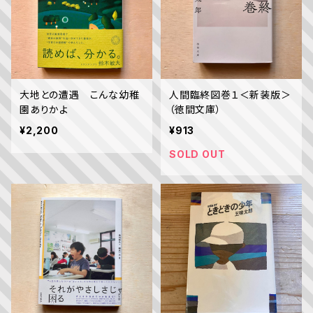
大地との遭遇 こんな幼稚
人間臨終図巻１＜新装版＞
園ありかよ
（徳間文庫）
¥2,200
¥913
SOLD OUT