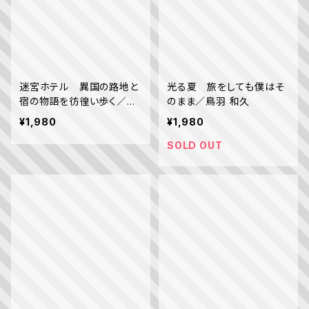
迷宮ホテル 異国の路地と
光る夏 旅をしても僕はそ
宿の物語を彷徨い歩く／関
のまま／鳥羽 和久
根 虎洸
¥1,980
¥1,980
SOLD OUT