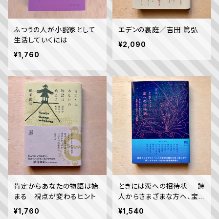
ふつうの人が小説家として
エデンの裏庭／吉田 篤弘
生活していくには
¥2,090
¥1,760
肯定からあなたの物語は始
ときには恋への招待状 詩
まる 視点が変わるヒント
人からさまざまな方へ、宝
塚公演へのおさそいの記
¥1,760
¥1,540
録。