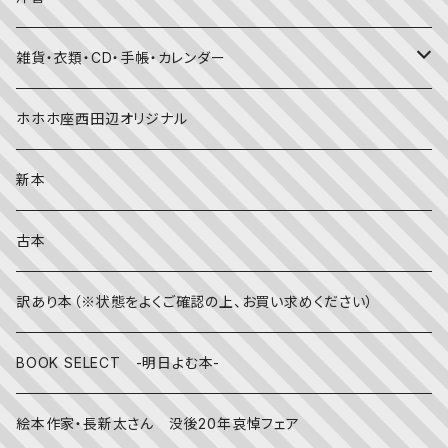
国語・ことば
春
赤ちゃん（０・１・２歳向け）絵本
ファッション
雑貨・衣類・CD・手帳・カレンダー
社会
夏
文字のない絵本
映画
靴下
ホホホ座西田辺オリジナル
英語
秋
英語の絵本
伝統文化・技法
日記・手帳
新本
冬
写真絵本
CD
古本
雨の日
文房具
訳あり本（※状態をよくご確認の上、お買い求めください）
その他
BOOK SELECT -明日よむ本-
絵本作家・長新太さん 没後20年哀悼フェア