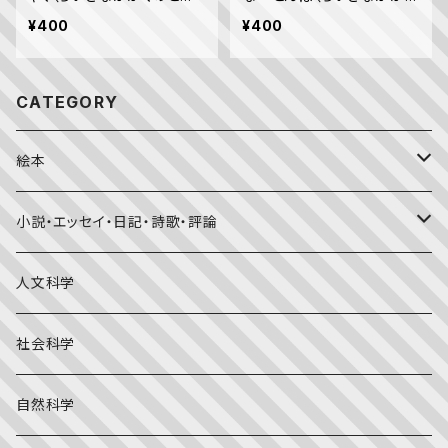
も 2017年1月号）
のとも 2021年8月号）
¥400
¥400
CATEGORY
絵本
福音館書店月刊誌
小説・エッセイ・日記・詩歌・評論
こどものとも0.1.2
その他の月刊誌
日本文学
人文科学
こどものとも年少版
おはなしプーカ
日本の絵本
詩・短歌・俳句・ことば
社会科学
こどものとも年中向き
チャイルドブックアップル（2・3歳～）
外国の絵本
評論
自然科学