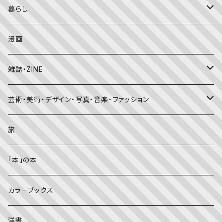
こどものとも
おはなしチャイルド（4･5･6歳～）
昔話・民話
エッセイ・日記
暮らし
たくさんのふしぎ
キンダーメルヘン
日本の昔話・民話
おばけ・妖怪・こわい絵本
海外文学
食・料理
漫画
ちいさなかがくのとも
キンダーおはなしえほん
外国の昔話・民話
のりもの絵本
住まい・インテリア
雑誌・ZINE
かがくのとも
知識の本・図鑑
体・健康
雑誌
芸術・美術・デザイン・写真・音楽・ファッション
理科
しかけ絵本
趣味
ZINE
美術・画集・図録
旅
料理・食育
児童書
ライフスタイル・生き方
音楽
「本」の本
美術・芸術・音楽
大人の方に
子育て
写真集
カラーブックス
考える・こころ
季節・行事の絵本
デザイン
洋書