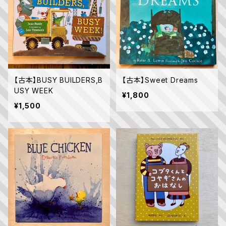
【古本】BUSY BUILDERS,B
【古本】Sweet Dreams
USY WEEK
¥1,800
¥1,500