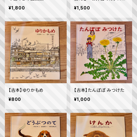
000種（婦人倶楽部ベスト
¥1,800
¥1,500
料理シリーズ）
【古本】ゆりかもめ
【古本】たんぽぽ みつけた
¥800
¥1,000