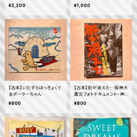
¥2,200
¥1,000
【古本】いたずらほっきょくぐ
【古本】街が消えた―阪神大
まポーラーちゃん
震災フォトドキュメント・神
戸市長田の記録
¥800
¥800