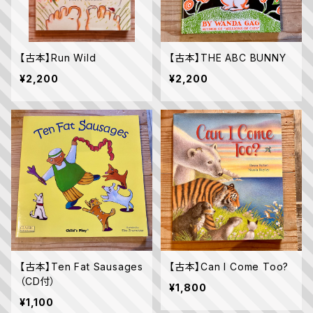
【古本】Run Wild
【古本】THE ABC BUNNY
¥2,200
¥2,200
【古本】Ten Fat Sausages
【古本】Can I Come Too?
（CD付）
¥1,800
¥1,100