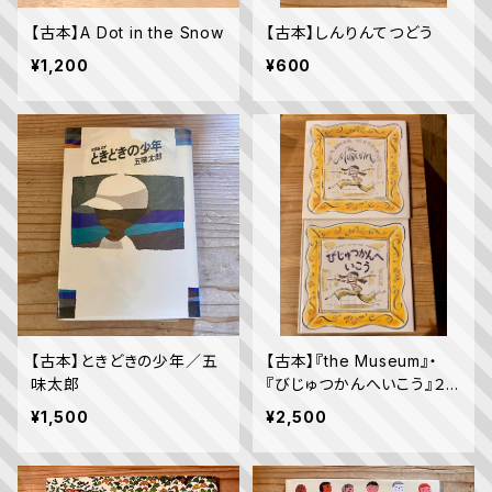
【古本】A Dot in the Snow
【古本】しんりんてつどう
¥1,200
¥600
【古本】ときどきの少年／五
【古本】『the Museum』・
味太郎
『びじゅつかんへいこう』２
冊セット
¥1,500
¥2,500