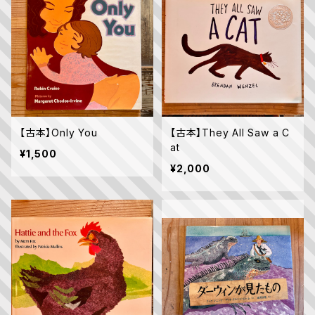
【古本】Only You
【古本】They All Saw a C
at
¥1,500
¥2,000