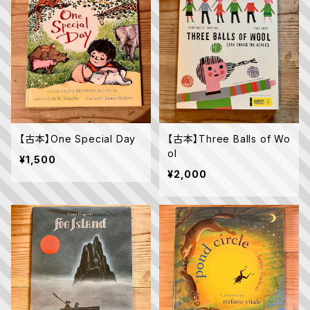
【古本】One Special Day
【古本】Three Balls of Wo
ol
¥1,500
¥2,000