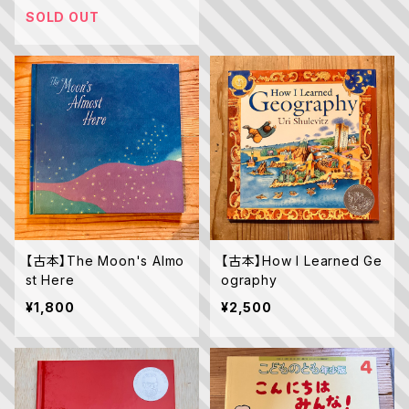
SOLD OUT
【古本】The Moon's Almo
【古本】How I Learned Ge
st Here
ography
¥1,800
¥2,500