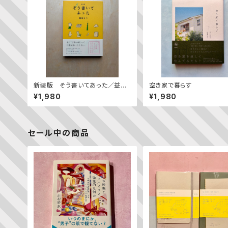
新装版 そう書いてあった／益田
空き家で暮らす
ミリ
¥1,980
¥1,980
セール中の商品