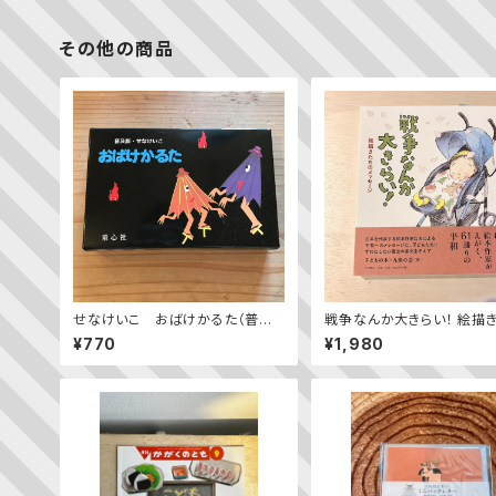
その他の商品
せなけいこ おばけかるた（普及
戦争なんか大きらい！ 絵描
版）
のメッセージ
¥770
¥1,980