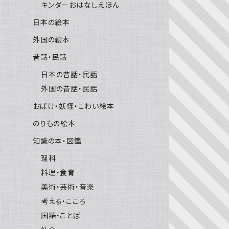
キンダーおはなしえほん
日本の絵本
外国の絵本
昔話・民話
日本の昔話・民話
外国の昔話・民話
おばけ・妖怪・こわい絵本
のりもの絵本
知識の本・図鑑
理科
料理・食育
美術・芸術・音楽
考える・こころ
国語・ことば