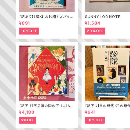
【訳あり】［増補］お砂糖とスパイス
SUNNY LOG NOTE
と爆発的な何か ——不真面目な
¥891
¥1,584
批評家によるフェミニスト批評入門
10%OFF
20%OFF
【訳アリ】不思議の国のアリス（Alic
【訳アリ】父の時代・私の時
e’s Adventures in WONDERL
わがエディトリアル・デザイ
¥4,180
¥941
AND）
5%OFF
10%OFF