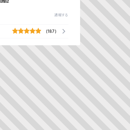
方向け
通報する
(187)