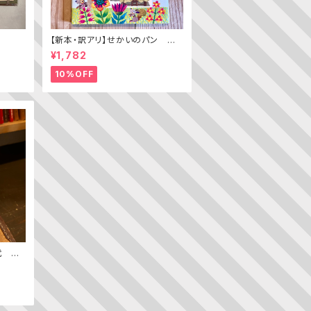
【新本・訳アリ】せかいのパン ちき
ゅうのパン（普及版 かこさとし
¥1,782
の たべものえほん ２）
10%OFF
代 ─
ン史