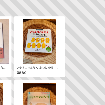
きたち
ノラネコぐんだん ふねにのる No
raneko Gundan’s going on b
¥880
oard!