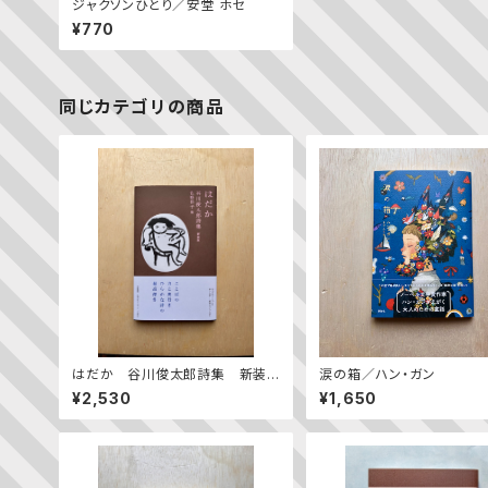
ジャクソンひとり／安堂 ホセ
¥770
同じカテゴリの商品
はだか 谷川俊太郎詩集 新装
涙の箱／ハン・ガン
版
¥2,530
¥1,650