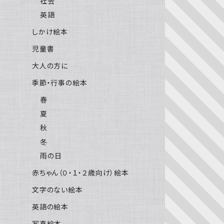
社会
英語
しかけ絵本
児童書
大人の方に
季節・行事の絵本
春
夏
秋
冬
雨の日
赤ちゃん（０・１・２歳向け）絵本
文字のない絵本
英語の絵本
写真絵本