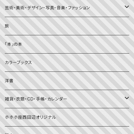
知識の本・図鑑
体・健康
雑誌
芸術・美術・デザイン・写真・音楽・ファッション
理科
しかけ絵本
趣味
ZINE
美術・画集・図録
旅
料理・食育
児童書
ライフスタイル・生き方
音楽
「本」の本
美術・芸術・音楽
大人の方に
子育て
写真集
カラーブックス
考える・こころ
季節・行事の絵本
デザイン
洋書
国語・ことば
春
赤ちゃん（０・１・２歳向け）絵本
ファッション
雑貨・衣類・CD・手帳・カレンダー
社会
夏
文字のない絵本
映画
靴下
ホホホ座西田辺オリジナル
英語
秋