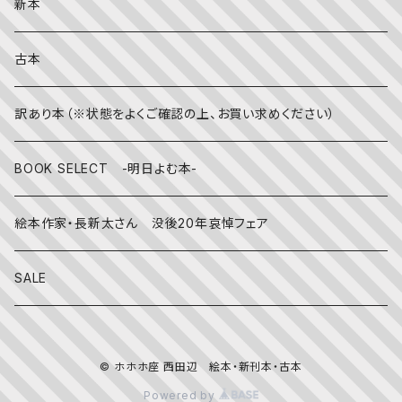
英語の絵本
伝統文化・技法
日記・手帳
新本
冬
写真絵本
CD
古本
雨の日
文房具
訳あり本（※状態をよくご確認の上、お買い求めください）
その他
BOOK SELECT -明日よむ本-
絵本作家・長新太さん 没後20年哀悼フェア
SALE
© ホホホ座 西田辺 絵本・新刊本・古本
Powered by