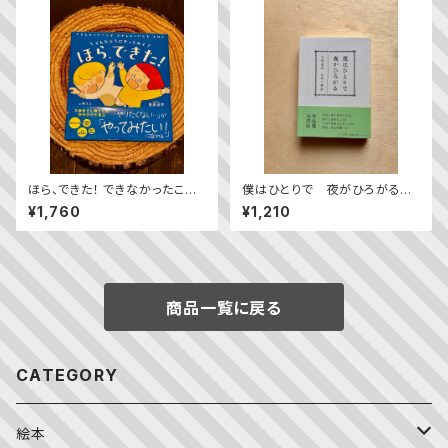
ほら、できた！ できなかったこと
僕はひとりで 夜がひろがる
が できるように なる えほん
——立原道造 全詩＋物語
¥1,760
¥1,210
商品一覧に戻る
CATEGORY
絵本