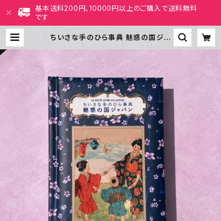
基本送料200円、10000円以上のご購入で送料無料
です
ちいさな手のひら事典 魅惑の国ジャ
パン | ホホホ座 西田辺 絵本・新刊
本・古本