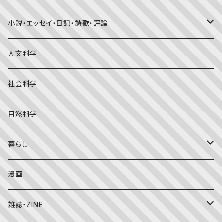
福音館書店月刊誌
小説・エッセイ・日記・詩歌・評論
こどものとも0.1.2
その他の月刊誌
日本文学
人文科学
こどものとも年少版
おはなしプーカ
日本の絵本
詩・短歌・俳句・ことば
社会科学
こどものとも年中向き
チャイルドブックアップル（2・3歳～）
外国の絵本
評論
自然科学
こどものとも
おはなしチャイルド（4･5･6歳～）
昔話・民話
エッセイ・日記
暮らし
たくさんのふしぎ
キンダーメルヘン
日本の昔話・民話
おばけ・妖怪・こわい絵本
海外文学
食・料理
漫画
ちいさなかがくのとも
キンダーおはなしえほん
外国の昔話・民話
のりもの絵本
住まい・インテリア
雑誌・ZINE
かがくのとも