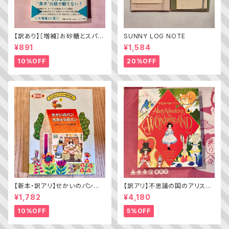
【訳あり】［増補］お砂糖とスパイ
SUNNY LOG NOTE
スと爆発的な何か ——不真面
¥891
¥1,584
目な批評家によるフェミニスト批
評入門
10%OFF
20%OFF
【新本・訳アリ】せかいのパン
【訳アリ】不思議の国のアリス（A
ちきゅうのパン（普及版 かこさ
lice’s Adventures in WOND
¥1,782
¥4,180
としの たべものえほん ２）
ERLAND）
10%OFF
5%OFF