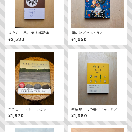
はだか 谷川俊太郎詩集 新
涙の箱／ハン・ガン
装版
¥2,530
¥1,650
わたし ここに います
新装版 そう書いてあった／益
田ミリ
¥1,870
¥1,980