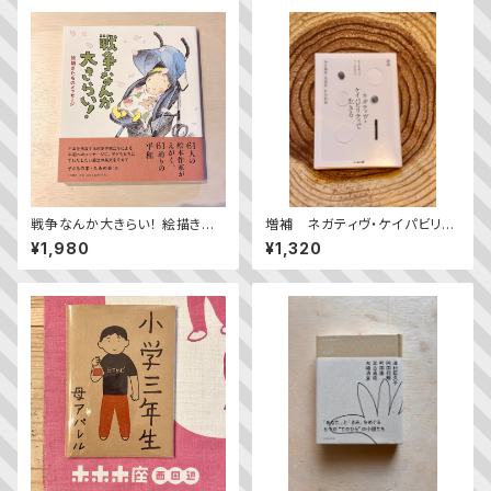
戦争なんか大きらい！ 絵描きた
増補 ネガティヴ・ケイパビリテ
ちのメッセージ
ィで生きる ——答えを急がず立
¥1,980
¥1,320
ち止まる力