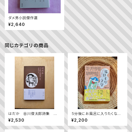
ダメ男小説傑作選
¥2,640
同じカテゴリの商品
はだか 谷川俊太郎詩集 新
５分後にお風呂に入りたくなる！
装版
湯けむり文学
¥2,530
¥2,200