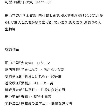
判型・頁数：四六判 514ページ
田山花袋から太宰治、西村賢太まで、ダメで残念だけど、どこか愛
らしい主人公たちが繰り広げる、笑いあり、怒りあり、涙ありの人
生劇場
収録作品
田山花袋「少女病」‐ロリコン
葛西善蔵「子をつれて」‐働かない父親
安岡章太郎「青葉しげれる」‐劣等生
近松秋江「黒髪」‐ストーカー男
川崎長太郎「抹香町」‐性欲に負ける男
田中英光「野狐」‐薬物中毒者
宇野浩二「屋根裏の法学士」‐高慢な怠け者