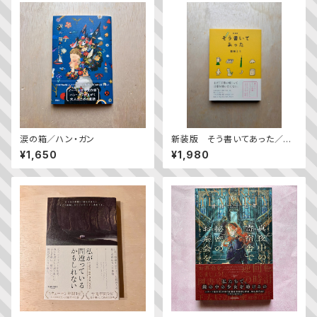
涙の箱／ハン・ガン
新装版 そう書いてあった／益
田ミリ
¥1,650
¥1,980