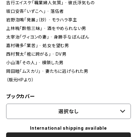
吉行エイスケ「職業婦人気質」‐彼氏浮気もの
坂口安吾「いずこへ」‐落伍者
岩野泡鳴「発展」（抄）‐モラハラ亭主
上林暁「酔態三昧」‐酒をやめられない男
太宰治「ヴィヨンの妻」‐身勝手なぼんぼん
嘉村磯多「業苦」‐処女を望む男
西村賢太「棺に跨がる」‐DV男
小山清「その人」‐横領した男
岡田睦「ムスカリ」‐妻たちに逃げられた男
（版元HPより）
ブックカバー
選択なし
International shipping available