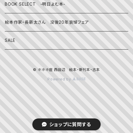
その他
BOOK SELECT -明日よむ本-
絵本作家・長新太さん 没後20年哀悼フェア
SALE
© ホホホ座 西田辺 絵本・新刊本・古本
Powered by
ショップに質問する