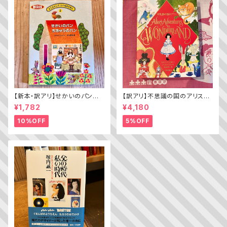
【新本・訳アリ】せかいのパン
【訳アリ】不思議の国のアリス（A
ちきゅうのパン（普及版 かこさ
lice’s Adventures in WOND
¥1,782
¥4,180
としの たべものえほん ２）
ERLAND）
10%OFF
5%OFF