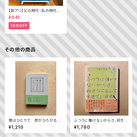
【訳アリ】父の時代・私の時代
─わがエディトリアル・デザイン
¥941
史
10%OFF
その他の商品
僕はひとりで 夜がひろがる
ふつうに働けないからさ、好きな
——立原道造 全詩＋物語
ことして生きています。
¥1,210
¥1,760