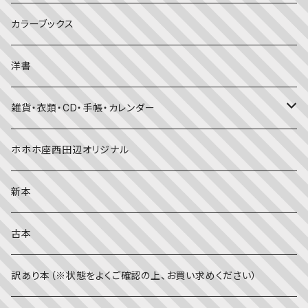
美術・芸術・音楽
大人の方に
子育て
写真集
カラーブックス
考える・こころ
季節・行事の絵本
デザイン
洋書
国語・ことば
春
赤ちゃん（０・１・２歳向け）絵本
ファッション
雑貨・衣類・CD・手帳・カレンダー
社会
夏
文字のない絵本
映画
靴下
ホホホ座西田辺オリジナル
英語
秋
英語の絵本
伝統文化・技法
日記・手帳
新本
冬
写真絵本
CD
古本
雨の日
文房具
訳あり本（※状態をよくご確認の上、お買い求めください）