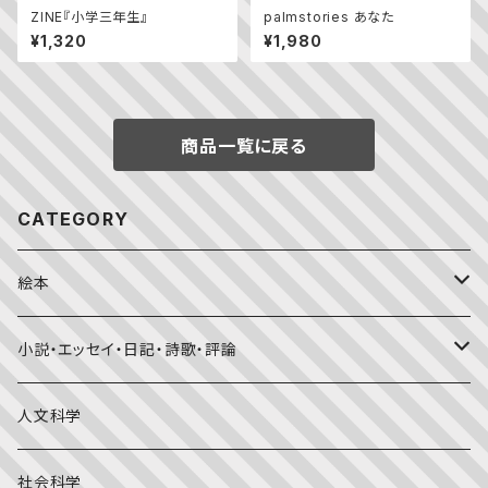
ZINE『小学三年生』
palmstories あなた
¥1,320
¥1,980
商品一覧に戻る
CATEGORY
絵本
福音館書店月刊誌
小説・エッセイ・日記・詩歌・評論
こどものとも0.1.2
その他の月刊誌
日本文学
人文科学
こどものとも年少版
おはなしプーカ
日本の絵本
詩・短歌・俳句・ことば
社会科学