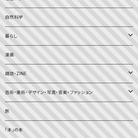
こどものとも年中向き
チャイルドブックアップル（2・3歳～）
外国の絵本
評論
自然科学
こどものとも
おはなしチャイルド（4･5･6歳～）
昔話・民話
エッセイ・日記
暮らし
たくさんのふしぎ
キンダーメルヘン
日本の昔話・民話
おばけ・妖怪・こわい絵本
海外文学
食・料理
漫画
ちいさなかがくのとも
キンダーおはなしえほん
外国の昔話・民話
のりもの絵本
住まい・インテリア
雑誌・ZINE
かがくのとも
知識の本・図鑑
体・健康
雑誌
芸術・美術・デザイン・写真・音楽・ファッション
理科
しかけ絵本
趣味
ZINE
美術・画集・図録
旅
料理・食育
児童書
ライフスタイル・生き方
音楽
「本」の本