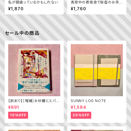
私が間違っているかもしれない
真夜中の寄宿舎で秘密のお茶
会を
¥1,870
¥1,760
セール中の商品
【訳あり】［増補］お砂糖とスパイ
SUNNY LOG NOTE
スと爆発的な何か ——不真面
¥891
¥1,584
目な批評家によるフェミニスト批
評入門
10%OFF
20%OFF