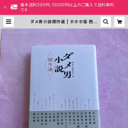
基本送料200円、10000円以上のご購入で送料無料
です
ダメ男小説傑作選 | ホホホ座 西田
辺 絵本・新刊本・古本