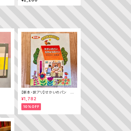
【新本・訳アリ】せかいのパン ちき
ゅうのパン（普及版 かこさとし
¥1,782
の たべものえほん ２）
10%OFF