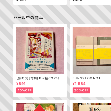
392号）
セール中の商品
【訳あり】［増補］お砂糖とスパイス
SUNNY LOG NOTE
と爆発的な何か ——不真面目な
¥891
¥1,584
批評家によるフェミニスト批評入門
10%OFF
20%OFF