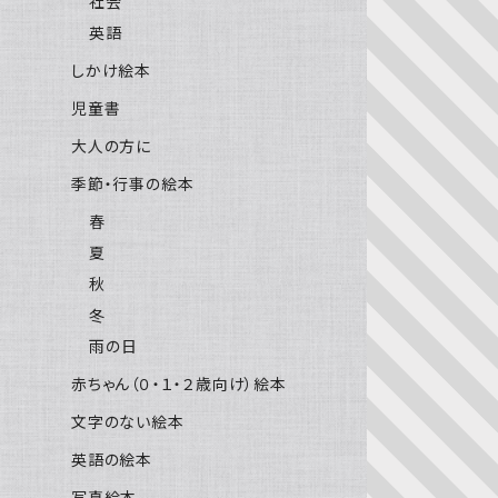
社会
英語
しかけ絵本
児童書
大人の方に
季節・行事の絵本
春
夏
秋
冬
雨の日
赤ちゃん（０・１・２歳向け）絵本
文字のない絵本
英語の絵本
写真絵本