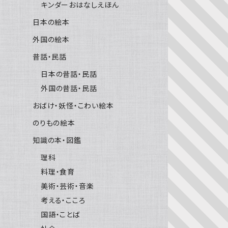
キンダーおはなしえほん
日本の絵本
外国の絵本
昔話・民話
日本の昔話・民話
外国の昔話・民話
おばけ・妖怪・こわい絵本
のりもの絵本
知識の本・図鑑
理科
料理・食育
美術・芸術・音楽
考える・こころ
国語・ことば