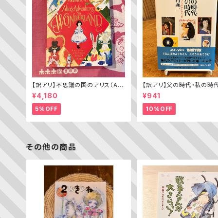
【訳アリ】不思議の国のアリス（Alic
【訳アリ】父の時代・私の時
e’s Adventures in WONDERL
わがエディトリアル・デザイ
¥4,180
¥941
AND）
5%OFF
10%OFF
その他の商品