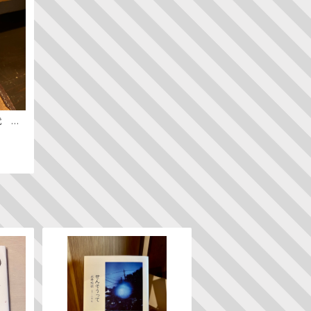
代 ─
ン史