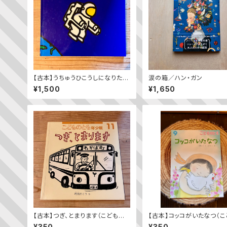
【古本】うちゅうひこうしになりたい
涙の箱／ハン・ガン
な
¥1,500
¥1,650
【古本】つぎ、とまります（こどもの
【古本】コッコがいたなつ（こ
とも年少版 2009年11月号）（第
とも2023年9月号）
¥350
¥350