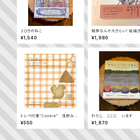
２ひきのねこ
戦争なんか大きらい！ 絵描
のメッセージ
¥1,540
¥1,980
トレペ付箋"Cookie" 浅野みど
わたし ここに います
り
¥550
¥1,870