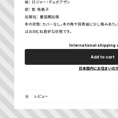
絵： ロジャー・デュボアザン
訳： 乾 侑美子
出版社： 童話館出版
本の状態：カバーなし。本の角や背表紙に少し傷みあり。
はおおむね良好な状態です。
International shipping 
Add to cart
日本国内にお住まいの
レビュー