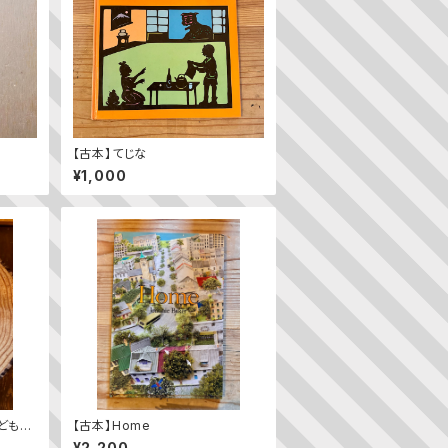
【古本】てじな
¥1,000
どもの
【古本】Home
¥2,200