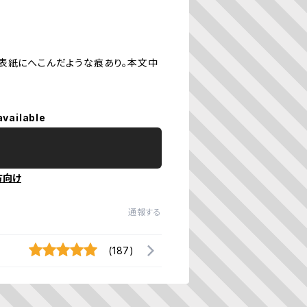
表紙にへこんだような痕あり。本文中
available
方向け
通報する
(187)