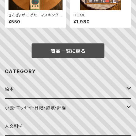
きんぎょがにげた マスキングシ
HOME
ール
¥550
¥1,980
商品一覧に戻る
CATEGORY
絵本
福音館書店月刊誌
小説・エッセイ・日記・詩歌・評論
こどものとも0.1.2
その他の月刊誌
日本文学
人文科学