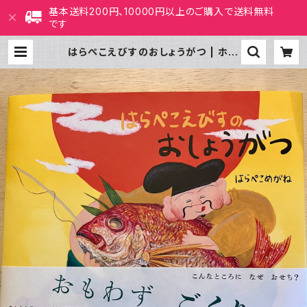
基本送料200円、10000円以上のご購入で送料無料
です
はらぺこえびすのおしょうがつ | ホホ
ホ座 西田辺 絵本・新刊本・古本