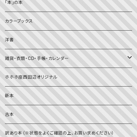
児童書
ライフスタイル・生き方
音楽
「本」の本
美術・芸術・音楽
大人の方に
子育て
写真集
カラーブックス
考える・こころ
季節・行事の絵本
デザイン
洋書
国語・ことば
春
赤ちゃん（０・１・２歳向け）絵本
ファッション
雑貨・衣類・CD・手帳・カレンダー
社会
夏
文字のない絵本
映画
靴下
ホホホ座西田辺オリジナル
英語
秋
英語の絵本
伝統文化・技法
日記・手帳
新本
冬
写真絵本
CD
古本
雨の日
文房具
訳あり本（※状態をよくご確認の上、お買い求めください）