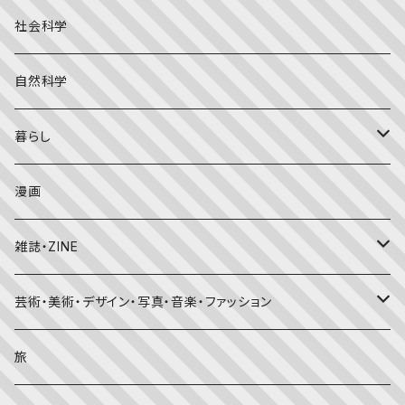
こどものとも年少版
おはなしプーカ
日本の絵本
詩・短歌・俳句・ことば
社会科学
こどものとも年中向き
チャイルドブックアップル（2・3歳～）
外国の絵本
評論
自然科学
こどものとも
おはなしチャイルド（4･5･6歳～）
昔話・民話
エッセイ・日記
暮らし
たくさんのふしぎ
キンダーメルヘン
日本の昔話・民話
おばけ・妖怪・こわい絵本
海外文学
食・料理
漫画
ちいさなかがくのとも
キンダーおはなしえほん
外国の昔話・民話
のりもの絵本
住まい・インテリア
雑誌・ZINE
かがくのとも
知識の本・図鑑
体・健康
雑誌
芸術・美術・デザイン・写真・音楽・ファッション
理科
しかけ絵本
趣味
ZINE
美術・画集・図録
旅
料理・食育