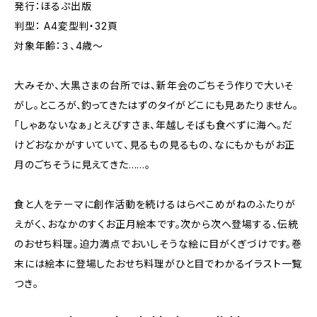
発行：ほるぷ出版
判型： A4変型判・32頁
対象年齢：３、4歳～
大みそか、大黒さまの台所では、新年会のごちそう作りで大いそ
がし。ところが、釣ってきたはずのタイがどこにも見あたりません。
「しゃあないなぁ」とえびすさま、年越しそばも食べずに海へ。だ
けどおなかがすいていて、見るもの見るもの、なにもかもがお正
月のごちそうに見えてきた……。
食と人をテーマに創作活動を続けるはらぺこめがねのふたりが
えがく、おなかのすくお正月絵本です。次から次へ登場する、伝統
のおせち料理。迫力満点でおいしそうな絵に目がくぎづけです。巻
末には絵本に登場したおせち料理がひと目でわかるイラスト一覧
つき。