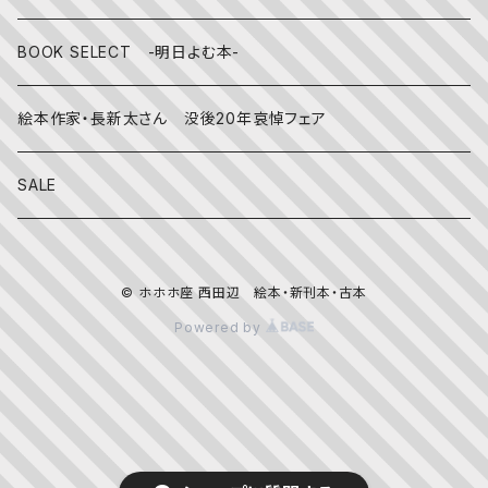
その他
BOOK SELECT -明日よむ本-
絵本作家・長新太さん 没後20年哀悼フェア
SALE
© ホホホ座 西田辺 絵本・新刊本・古本
Powered by