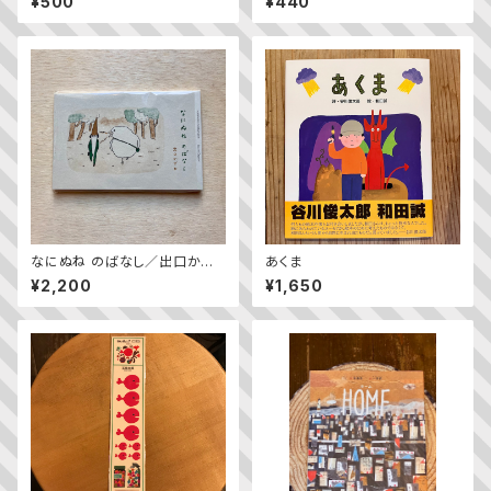
¥500
¥440
号）
なにぬね のばなし／出口かず
あくま
み
¥2,200
¥1,650