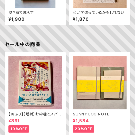
空き家で暮らす
私が間違っているかもしれない
¥1,980
¥1,870
セール中の商品
【訳あり】［増補］お砂糖とスパイ
SUNNY LOG NOTE
スと爆発的な何か ——不真面
¥891
¥1,584
目な批評家によるフェミニスト批
評入門
10%OFF
20%OFF