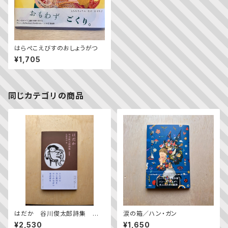
はらぺこえびすのおしょうがつ
¥1,705
同じカテゴリの商品
はだか 谷川俊太郎詩集 新
涙の箱／ハン・ガン
装版
¥2,530
¥1,650