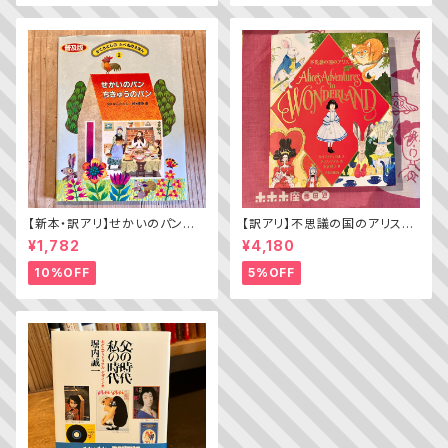
【新本・訳アリ】せかいのパン
【訳アリ】不思議の国のアリス（A
ちきゅうのパン（普及版 かこさ
lice’s Adventures in WOND
¥1,782
¥4,180
としの たべものえほん ２）
ERLAND）
10%OFF
5%OFF