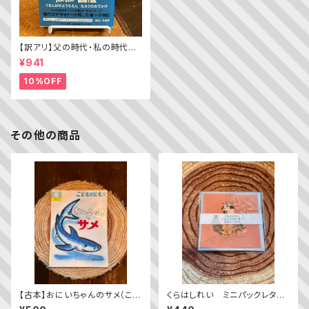
【訳アリ】父の時代・私の時代
─わがエディトリアル・デザイン
¥941
史
10%OFF
その他の商品
【古本】おにいちゃんのサメ（こど
くらはしれい ミニパックレタ
ものとも年中向き 2014年8月
ー くま