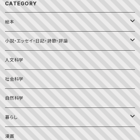
CATEGORY
絵本
福音館書店月刊誌
小説・エッセイ・日記・詩歌・評論
こどものとも0.1.2
その他の月刊誌
日本文学
人文科学
こどものとも年少版
おはなしプーカ
日本の絵本
詩・短歌・俳句・ことば
社会科学
こどものとも年中向き
チャイルドブックアップル（2・3歳～）
外国の絵本
評論
自然科学
こどものとも
おはなしチャイルド（4･5･6歳～）
昔話・民話
エッセイ・日記
暮らし
たくさんのふしぎ
キンダーメルヘン
日本の昔話・民話
おばけ・妖怪・こわい絵本
海外文学
食・料理
漫画