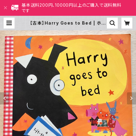
基本送料200円、10000円以上のご購入で送料無料
です
【古本】Harry Goes to Bed | ホホ
ホ座 西田辺 絵本・新刊本・古本