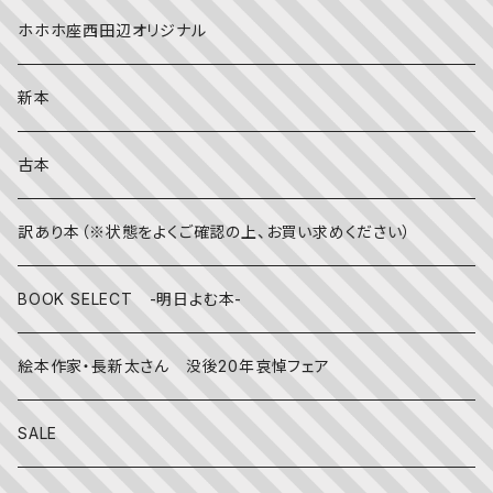
社会
夏
文字のない絵本
映画
靴下
ホホホ座西田辺オリジナル
英語
秋
英語の絵本
伝統文化・技法
日記・手帳
新本
冬
写真絵本
CD
古本
雨の日
文房具
訳あり本（※状態をよくご確認の上、お買い求めください）
その他
BOOK SELECT -明日よむ本-
絵本作家・長新太さん 没後20年哀悼フェア
SALE