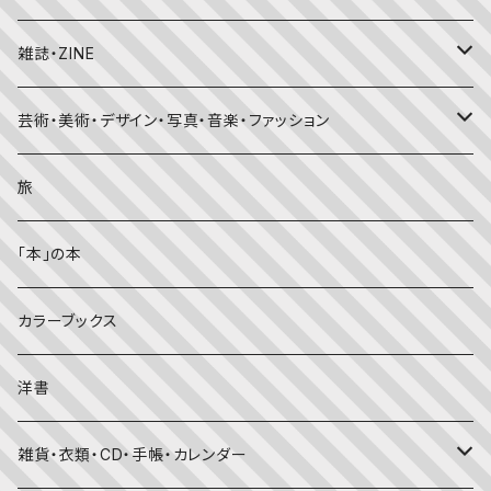
ちいさなかがくのとも
キンダーおはなしえほん
外国の昔話・民話
のりもの絵本
住まい・インテリア
雑誌・ZINE
かがくのとも
知識の本・図鑑
体・健康
雑誌
芸術・美術・デザイン・写真・音楽・ファッション
理科
しかけ絵本
趣味
ZINE
美術・画集・図録
旅
料理・食育
児童書
ライフスタイル・生き方
音楽
「本」の本
美術・芸術・音楽
大人の方に
子育て
写真集
カラーブックス
考える・こころ
季節・行事の絵本
デザイン
洋書
国語・ことば
春
赤ちゃん（０・１・２歳向け）絵本
ファッション
雑貨・衣類・CD・手帳・カレンダー