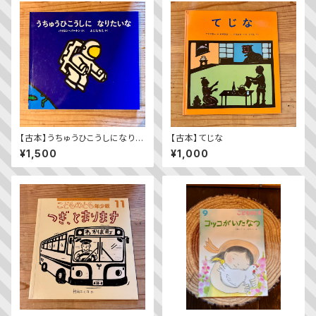
【古本】うちゅうひこうしになりた
【古本】てじな
いな
¥1,500
¥1,000