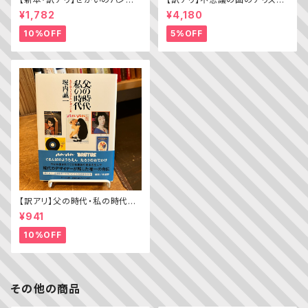
ちきゅうのパン（普及版 かこさ
lice’s Adventures in WOND
¥1,782
¥4,180
としの たべものえほん ２）
ERLAND）
10%OFF
5%OFF
【訳アリ】父の時代・私の時代
─わがエディトリアル・デザイン
¥941
史
10%OFF
その他の商品