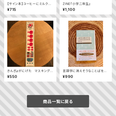
【サイン本】コーヒーにミルクを
ZINE『小学二年生』
入れるような愛
¥715
¥1,100
きんぎょがにげた マスキングシ
言語学に消えそうなことばを守
ール
れるのか／吉岡乾
¥550
¥990
商品一覧に戻る