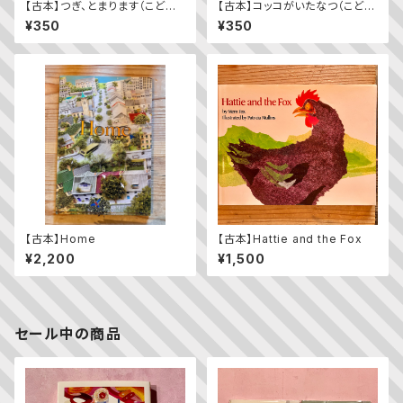
【古本】つぎ、とまります（こども
【古本】コッコがいたなつ（こども
のとも年少版 2009年11月
のとも2023年9月号）
¥350
¥350
号）（第392号）
【古本】Home
【古本】Hattie and the Fox
¥2,200
¥1,500
セール中の商品