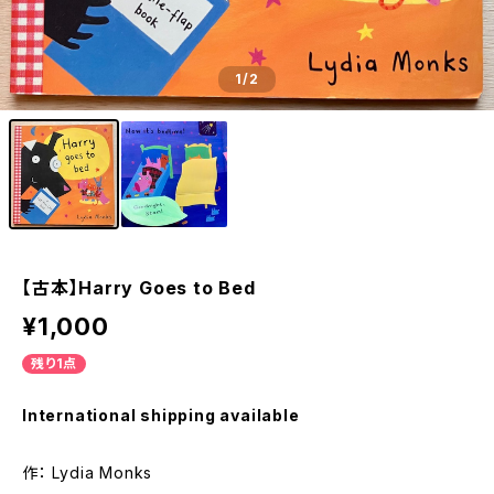
1
/2
【古本】Harry Goes to Bed
¥1,000
残り1点
International shipping available
作： Lydia Monks