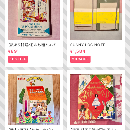
【訳あり】［増補］お砂糖とスパイ
SUNNY LOG NOTE
スと爆発的な何か ——不真面
¥891
¥1,584
目な批評家によるフェミニスト批
評入門
10%OFF
20%OFF
【新本・訳アリ】せかいのパン
【訳アリ】不思議の国のアリス（A