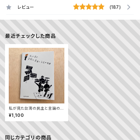
レビュー
(187)
最近チェックした商品
私が見た台湾の民主と言論の自
由
¥1,100
同じカテゴリの商品