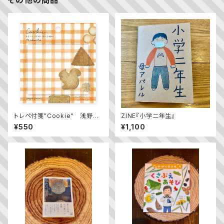
その他の商品
トレペ付箋"Cookie" 浅野み
ZINE『小学二年生』
どり
¥550
¥1,100