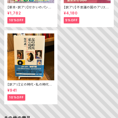
【新本・訳アリ】せかいのパン
【訳アリ】不思議の国のアリス（A
ちきゅうのパン（普及版 かこさ
lice’s Adventures in WOND
¥1,782
¥4,180
としの たべものえほん ２）
ERLAND）
10%OFF
5%OFF
【訳アリ】父の時代・私の時代
─わがエディトリアル・デザイン
¥941
史
10%OFF