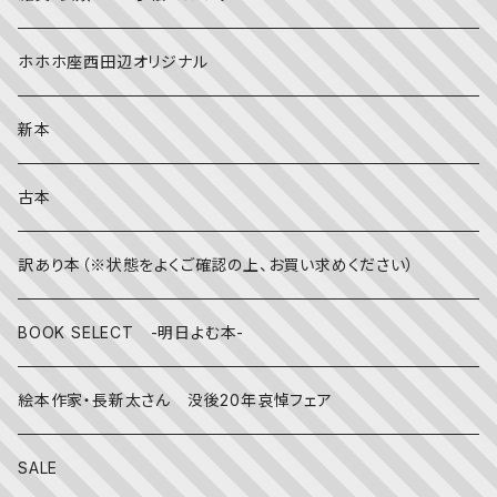
社会
夏
文字のない絵本
映画
靴下
ホホホ座西田辺オリジナル
英語
秋
英語の絵本
伝統文化・技法
日記・手帳
新本
冬
写真絵本
CD
古本
雨の日
文房具
訳あり本（※状態をよくご確認の上、お買い求めください）
その他
BOOK SELECT -明日よむ本-
絵本作家・長新太さん 没後20年哀悼フェア
SALE