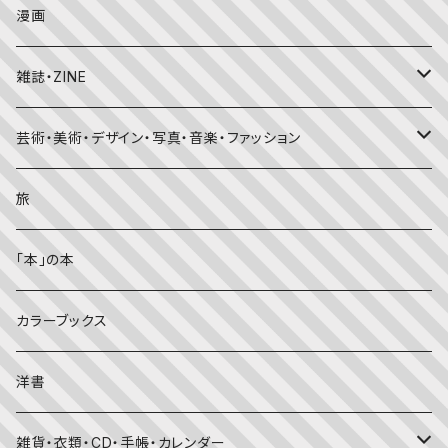
日本の昔話・民話
おばけ・妖怪・こわい絵本
海外文学
食・料理
漫画
ちいさなかがくのとも
キンダーおはなしえほん
外国の昔話・民話
のりもの絵本
住まい・インテリア
雑誌・ZINE
かがくのとも
知識の本・図鑑
体・健康
雑誌
芸術・美術・デザイン・写真・音楽・ファッション
理科
しかけ絵本
趣味
ZINE
美術・画集・図録
旅
料理・食育
児童書
ライフスタイル・生き方
音楽
「本」の本
美術・芸術・音楽
大人の方に
子育て
写真集
カラーブックス
考える・こころ
季節・行事の絵本
デザイン
洋書
国語・ことば
春
赤ちゃん（０・１・２歳向け）絵本
ファッション
雑貨・衣類・CD・手帳・カレンダー