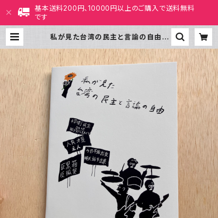
基本送料200円、10000円以上のご購入で送料無料
です
私が見た台湾の民主と言論の自由 |
ホホホ座 西田辺 絵本・新刊本・古本