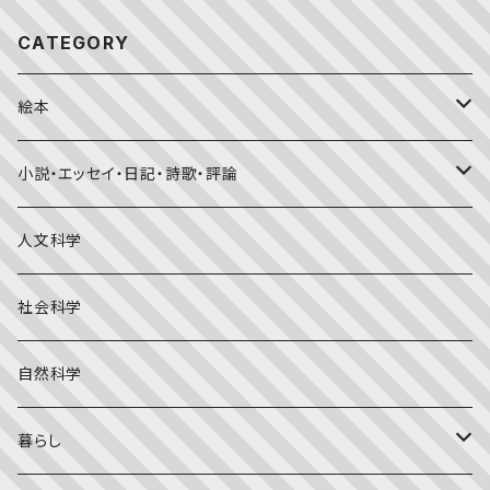
CATEGORY
絵本
福音館書店月刊誌
小説・エッセイ・日記・詩歌・評論
こどものとも0.1.2
その他の月刊誌
日本文学
人文科学
こどものとも年少版
おはなしプーカ
日本の絵本
詩・短歌・俳句・ことば
社会科学
こどものとも年中向き
チャイルドブックアップル（2・3歳～）
外国の絵本
評論
自然科学
こどものとも
おはなしチャイルド（4･5･6歳～）
昔話・民話
エッセイ・日記
暮らし
たくさんのふしぎ
キンダーメルヘン