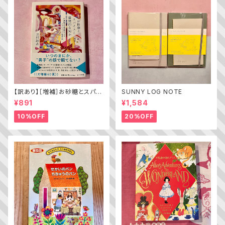
【訳あり】［増補］お砂糖とスパイ
SUNNY LOG NOTE
スと爆発的な何か ——不真面
¥891
¥1,584
目な批評家によるフェミニスト批
評入門
10%OFF
20%OFF