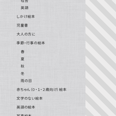
社会
英語
しかけ絵本
児童書
大人の方に
季節・行事の絵本
春
夏
秋
冬
雨の日
赤ちゃん（０・１・２歳向け）絵本
文字のない絵本
英語の絵本
写真絵本