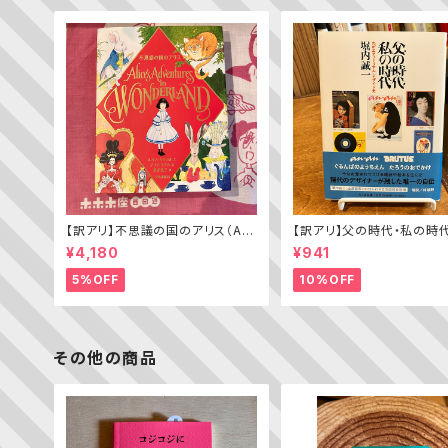
【訳アリ】不思議の国のアリス（Alic
【訳アリ】父の時代・私の時
e’s Adventures in WONDERL
わがエディトリアル・デザイ
¥4,180
¥941
AND）
5%OFF
10%OFF
その他の商品