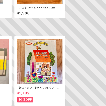
【古本】Hattie and the Fox
¥1,500
【新本・訳アリ】せかいのパン ちき
ゅうのパン（普及版 かこさとし
¥1,782
の たべものえほん ２）
10%OFF