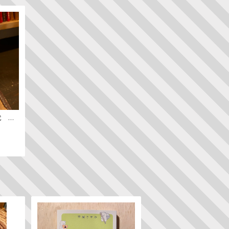
代 ─
ン史