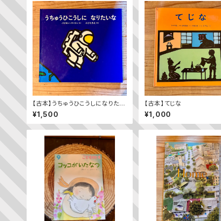
【古本】うちゅうひこうしになりたい
【古本】てじな
な
¥1,500
¥1,000