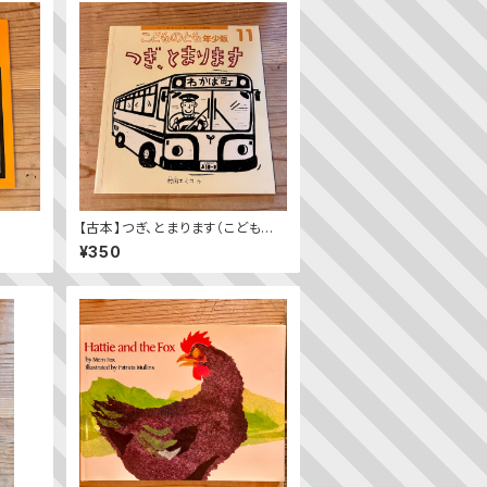
【古本】つぎ、とまります（こどもの
とも年少版 2009年11月号）（第
¥350
392号）