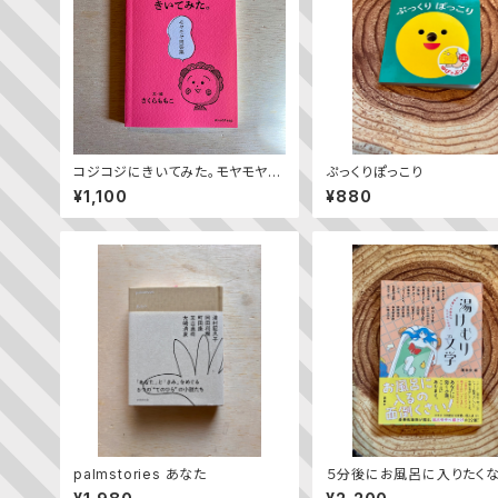
コジコジにきいてみた。モヤモヤ問
ぷっくりぽっこり
答集
¥1,100
¥880
palmstories あなた
５分後にお風呂に入りたく
湯けむり文学