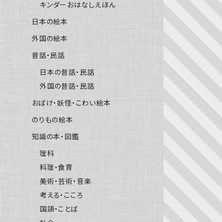
キンダーおはなしえほん
日本の絵本
外国の絵本
昔話・民話
日本の昔話・民話
外国の昔話・民話
おばけ・妖怪・こわい絵本
のりもの絵本
知識の本・図鑑
理科
料理・食育
美術・芸術・音楽
考える・こころ
国語・ことば