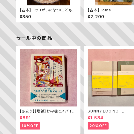
【古本】コッコがいたなつ（こどもの
【古本】Home
とも2023年9月号）
¥350
¥2,200
セール中の商品
【訳あり】［増補］お砂糖とスパイス
SUNNY LOG NOTE
と爆発的な何か ——不真面目な
¥891
¥1,584
批評家によるフェミニスト批評入門
10%OFF
20%OFF