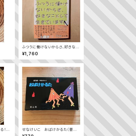
ふつうに働けないからさ、好きなこ
として生きています。
¥1,760
なる！
せなけいこ おばけかるた（普及
版）