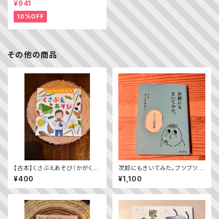
¥941
史
10%OFF
その他の商品
【古本】くさぶえあそび（かがくの
次郎にもきいてみた。ブツブツ問
とも 2024年4月号）
答集
¥400
¥1,100