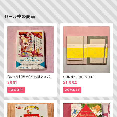
セール中の商品
【訳あり】［増補］お砂糖とスパイ
SUNNY LOG NOTE
スと爆発的な何か ——不真面
¥891
¥1,584
目な批評家によるフェミニスト批
評入門
10%OFF
20%OFF