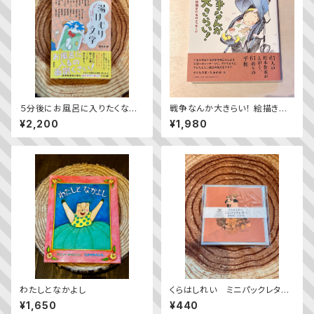
５分後にお風呂に入りたくなる！
戦争なんか大きらい！ 絵描きた
湯けむり文学
ちのメッセージ
¥2,200
¥1,980
わたしとなかよし
くらはしれい ミニパックレタ
ー くま
¥1,650
¥440