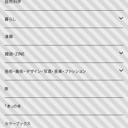
外国の絵本
評論
自然科学
こどものとも
おはなしチャイルド（4･5･6歳～）
昔話・民話
エッセイ・日記
暮らし
たくさんのふしぎ
キンダーメルヘン
日本の昔話・民話
おばけ・妖怪・こわい絵本
海外文学
食・料理
漫画
ちいさなかがくのとも
キンダーおはなしえほん
外国の昔話・民話
のりもの絵本
住まい・インテリア
雑誌・ZINE
かがくのとも
知識の本・図鑑
体・健康
雑誌
芸術・美術・デザイン・写真・音楽・ファッション
理科
しかけ絵本
趣味
ZINE
美術・画集・図録
旅
料理・食育
児童書
ライフスタイル・生き方
音楽
「本」の本
美術・芸術・音楽
大人の方に
子育て
写真集
カラーブックス