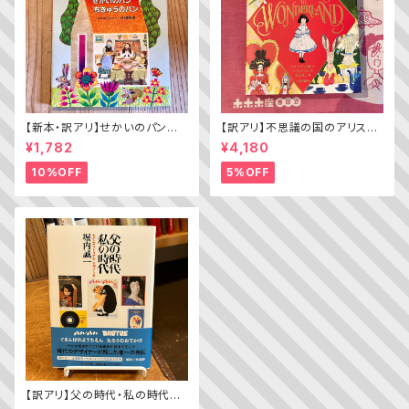
【新本・訳アリ】せかいのパン
【訳アリ】不思議の国のアリス（A
ちきゅうのパン（普及版 かこさ
lice’s Adventures in WOND
¥1,782
¥4,180
としの たべものえほん ２）
ERLAND）
10%OFF
5%OFF
【訳アリ】父の時代・私の時代
─わがエディトリアル・デザイン