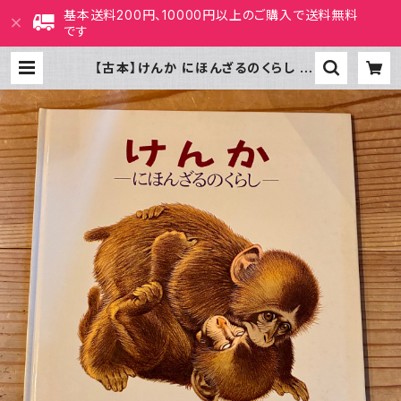
基本送料200円、10000円以上のご購入で送料無料
です
【古本】けんか にほんざるのくらし |
ホホホ座 西田辺 絵本・新刊本・古本