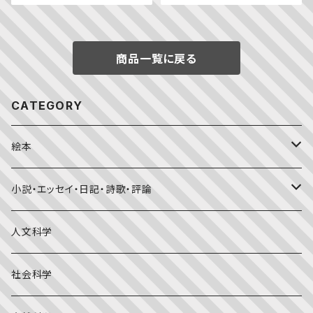
商品一覧に戻る
CATEGORY
絵本
福音館書店月刊誌
小説・エッセイ・日記・詩歌・評論
こどものとも0.1.2
その他の月刊誌
日本文学
人文科学
こどものとも年少版
おはなしプーカ
日本の絵本
詩・短歌・俳句・ことば
社会科学
こどものとも年中向き
チャイルドブックアップル（2・3歳～）