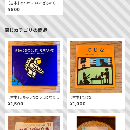
【古本】けんか にほんざるのくら
し
¥800
同じカテゴリの商品
【古本】うちゅうひこうしになりた
【古本】てじな
いな
¥1,500
¥1,000