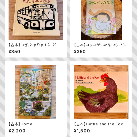
【古本】つぎ、とまります（こども
【古本】コッコがいたなつ（こども
のとも年少版 2009年11月
のとも2023年9月号）
¥350
¥350
号）（第392号）
【古本】Home
【古本】Hattie and the Fox
¥2,200
¥1,500