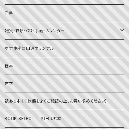
考える・こころ
季節・行事の絵本
デザイン
洋書
国語・ことば
春
赤ちゃん（０・１・２歳向け）絵本
ファッション
雑貨・衣類・CD・手帳・カレンダー
社会
夏
文字のない絵本
映画
靴下
ホホホ座西田辺オリジナル
英語
秋
英語の絵本
伝統文化・技法
日記・手帳
新本
冬
写真絵本
CD
古本
雨の日
文房具
訳あり本（※状態をよくご確認の上、お買い求めください）
その他
BOOK SELECT -明日よむ本-