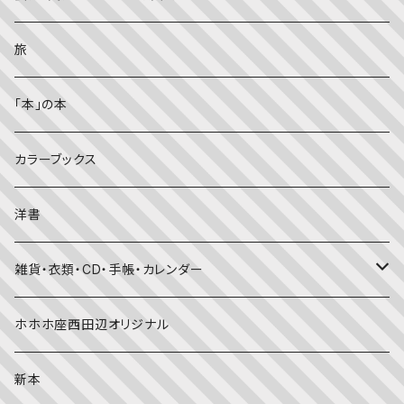
理科
しかけ絵本
趣味
ZINE
美術・画集・図録
旅
料理・食育
児童書
ライフスタイル・生き方
音楽
「本」の本
美術・芸術・音楽
大人の方に
子育て
写真集
カラーブックス
考える・こころ
季節・行事の絵本
デザイン
洋書
国語・ことば
春
赤ちゃん（０・１・２歳向け）絵本
ファッション
雑貨・衣類・CD・手帳・カレンダー
社会
夏
文字のない絵本
映画
靴下
ホホホ座西田辺オリジナル
英語
秋
英語の絵本
伝統文化・技法
日記・手帳
新本