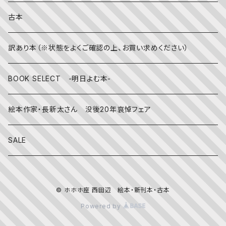
冬
写真絵本
CD
古本
雨の日
文房具
訳あり本（※状態をよくご確認の上、お買い求めください）
その他
BOOK SELECT -明日よむ本-
絵本作家・長新太さん 没後20年哀悼フェア
SALE
© ホホホ座 西田辺 絵本・新刊本・古本
Powered by