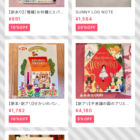
【訳あり】［増補］お砂糖とスパイ
SUNNY LOG NOTE
スと爆発的な何か ——不真面
¥891
¥1,584
目な批評家によるフェミニスト批
評入門
10%OFF
20%OFF
【新本・訳アリ】せかいのパン
【訳アリ】不思議の国のアリス（A
ちきゅうのパン（普及版 かこさ
lice’s Adventures in WOND
¥1,782
¥4,180
としの たべものえほん ２）
ERLAND）
10%OFF
5%OFF