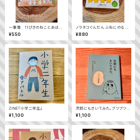
一筆箋 11ぴきのねことあほう
ノラネコぐんだん ふねにのる
どり
Noraneko Gundan’s going
¥550
¥880
on board!
ZINE『小学二年生』
次郎にもきいてみた。ブツブツ問
答集
¥1,100
¥1,100