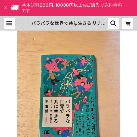
基本送料200円、10000円以上のご購入で送料無料
です
バラバラな世界で共に生きる リチャ
ード・ローティの哲学 | ホホホ座 西田
辺 絵本・新刊本・古本