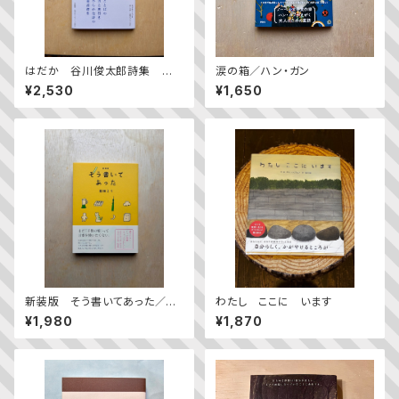
はだか 谷川俊太郎詩集 新
涙の箱／ハン・ガン
装版
¥2,530
¥1,650
新装版 そう書いてあった／益
わたし ここに います
田ミリ
¥1,980
¥1,870