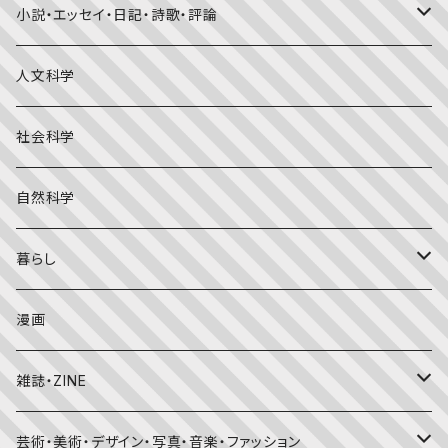
福音館書店月刊誌
小説・エッセイ・日記・詩歌・評論
こどものとも0.1.2
その他の月刊誌
日本文学
人文科学
こどものとも年少版
おはなしプーカ
日本の絵本
詩・短歌・俳句・ことば
社会科学
こどものとも年中向き
チャイルドブックアップル（2・3歳～）
外国の絵本
評論
自然科学
こどものとも
おはなしチャイルド（4･5･6歳～）
昔話・民話
エッセイ・日記
暮らし
たくさんのふしぎ
キンダーメルヘン
日本の昔話・民話
おばけ・妖怪・こわい絵本
海外文学
食・料理
漫画
ちいさなかがくのとも
キンダーおはなしえほん
外国の昔話・民話
のりもの絵本
住まい・インテリア
雑誌・ZINE
かがくのとも
知識の本・図鑑
体・健康
雑誌
芸術・美術・デザイン・写真・音楽・ファッション