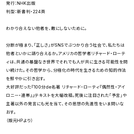
発行：NHK出版
判型：新書判・224頁
わかり合えない他者を、敵にしないために。
分断が極まり、「正しさ」がSNSでぶつかり合う社会で、私たちは
他者といかに語り合えるか。アメリカの哲学者リチャード・ローテ
ィは、共通の基盤なき世界でそれでも人が共に生きる可能性を問
い続けた。その哲学から、分極化の時代を生きるための知的作法
を鮮やかに引き出す。
大好評だった『100分de名著 リチャード・ローティ『偶然性・アイ
ロニー・連帯』』テキストを大幅改稿。死後に注目された「予言」や
主著以外の発言にも光を当て、その思想の先進性をいま問いな
おす。
（版元HPより）