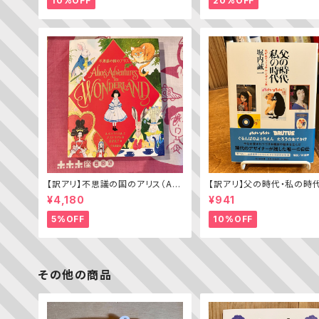
10%OFF
20%OFF
【訳アリ】不思議の国のアリス（Alic
【訳アリ】父の時代・私の時
e’s Adventures in WONDERL
わがエディトリアル・デザイ
¥4,180
¥941
AND）
5%OFF
10%OFF
その他の商品