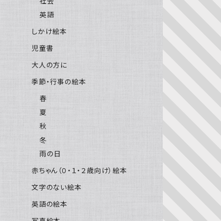
社会
英語
しかけ絵本
児童書
大人の方に
季節・行事の絵本
春
夏
秋
冬
雨の日
赤ちゃん（０・１・２歳向け）絵本
文字のない絵本
英語の絵本
写真絵本