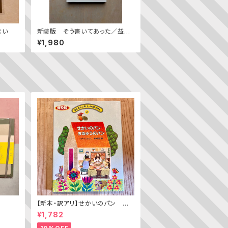
ない
新装版 そう書いてあった／益田
ミリ
¥1,980
【新本・訳アリ】せかいのパン ちき
ゅうのパン（普及版 かこさとし
¥1,782
の たべものえほん ２）