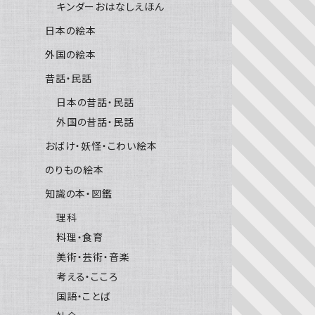
キンダーおはなしえほん
日本の絵本
外国の絵本
昔話・民話
日本の昔話・民話
外国の昔話・民話
おばけ・妖怪・こわい絵本
のりもの絵本
知識の本・図鑑
理科
料理・食育
美術・芸術・音楽
考える・こころ
国語・ことば