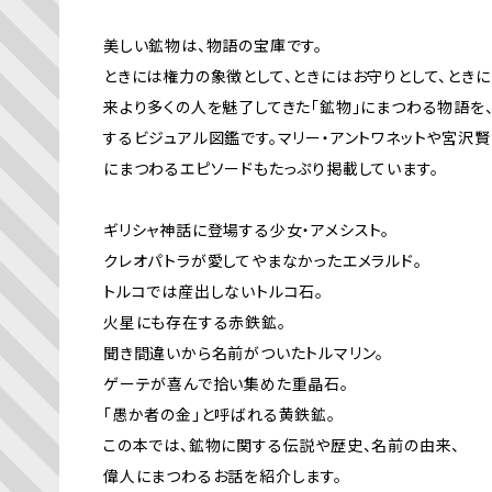
美しい鉱物は、物語の宝庫です。
ときには権力の象徴として、ときにはお守りとして、とき
来より多くの人を魅了してきた「鉱物」にまつわる物語を
するビジュアル図鑑です。マリー・アントワネットや宮沢
にまつわるエピソードもたっぷり掲載しています。
ギリシャ神話に登場する少女・アメシスト。
クレオパトラが愛してやまなかったエメラルド。
トルコでは産出しないトルコ石。
火星にも存在する赤鉄鉱。
聞き間違いから名前がついたトルマリン。
ゲーテが喜んで拾い集めた重晶石。
「愚か者の金」と呼ばれる黄鉄鉱。
この本では、鉱物に関する伝説や歴史、名前の由来、
偉人にまつわるお話を紹介します。