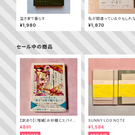
空き家で暮らす
私が間違っているかもしれ
¥1,980
¥1,870
セール中の商品
【訳あり】［増補］お砂糖とスパイス
SUNNY LOG NOTE
と爆発的な何か ——不真面目な
¥891
¥1,584
批評家によるフェミニスト批評入門