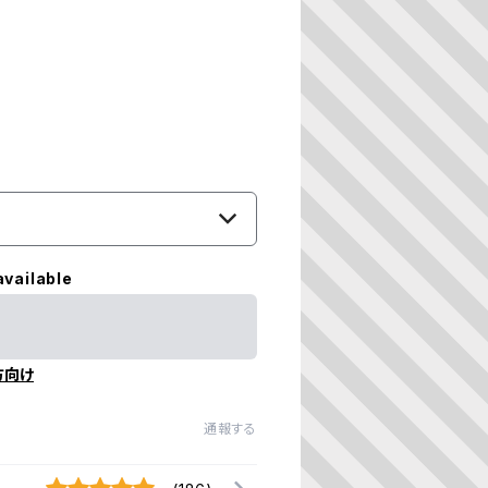
available
方向け
通報する