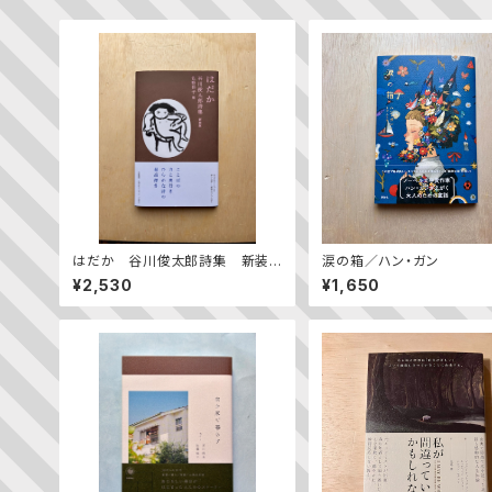
はだか 谷川俊太郎詩集 新装
涙の箱／ハン・ガン
版
¥2,530
¥1,650