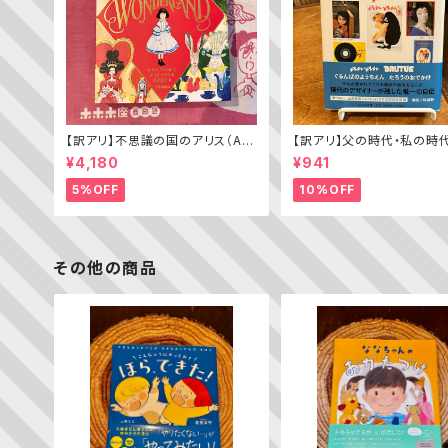
【訳アリ】不思議の国のアリス（Alic
【訳アリ】父の時代・私の時
e’s Adventures in WONDERL
わがエディトリアル・デザイ
¥4,180
¥941
AND）
5%OFF
10%OFF
その他の商品