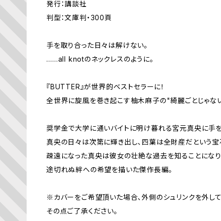
発行：講談社
判型：文庫判・300頁
手を取り合った日々は解けない。
……all knotのネックレスのように。
『BUTTER』が世界的ベストセラーに！
全世界に旋風を巻き起こす柚木麻子の"綺麗ごとじゃない
奨学金で大学に通いバイトに明け暮れる宮元真央に手
真央の日々は次第に輝き出し、四葉は全財産だという宝
疎遠になった真央は彼女の壮絶な過去を知ることになり
途切れぬ絆への希望を描いた傑作長編。
※カバーをご希望頂いた場合、外側のシュリンクを外して
その点ご了承ください。