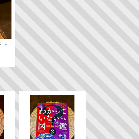
代 ─
ン史