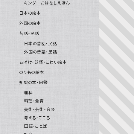
キンダーおはなしえほん
日本の絵本
外国の絵本
昔話・民話
日本の昔話・民話
外国の昔話・民話
おばけ・妖怪・こわい絵本
のりもの絵本
知識の本・図鑑
理科
料理・食育
美術・芸術・音楽
考える・こころ
国語・ことば