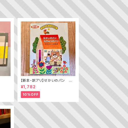
【新本・訳アリ】せかいのパン ちき
ゅうのパン（普及版 かこさとし
¥1,782
の たべものえほん ２）
10%OFF