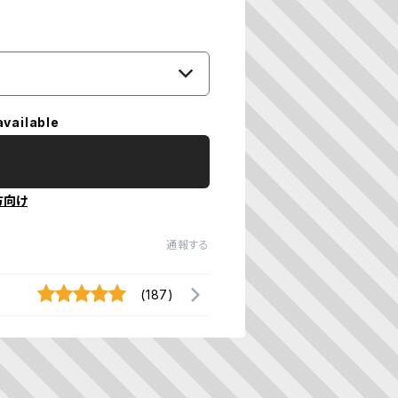
available
方向け
通報する
(187)