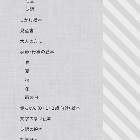
社会
英語
しかけ絵本
児童書
大人の方に
季節・行事の絵本
春
夏
秋
冬
雨の日
赤ちゃん（０・１・２歳向け）絵本
文字のない絵本
英語の絵本
写真絵本