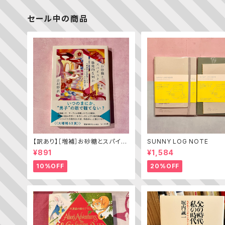
セール中の商品
【訳あり】［増補］お砂糖とスパイス
SUNNY LOG NOTE
と爆発的な何か ——不真面目な
¥891
¥1,584
批評家によるフェミニスト批評入門
10%OFF
20%OFF