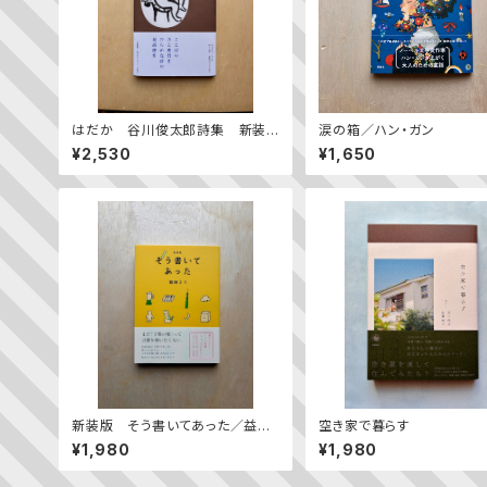
はだか 谷川俊太郎詩集 新装
涙の箱／ハン・ガン
版
¥2,530
¥1,650
新装版 そう書いてあった／益田
空き家で暮らす
ミリ
¥1,980
¥1,980