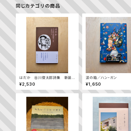
同じカテゴリの商品
はだか 谷川俊太郎詩集 新装
涙の箱／ハン・ガン
版
¥2,530
¥1,650