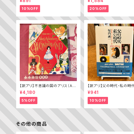
¥891
¥1,584
批評家によるフェミニスト批評入門
10%OFF
20%OFF
【訳アリ】不思議の国のアリス（Alic
【訳アリ】父の時代・私の時
e’s Adventures in WONDERL
わがエディトリアル・デザイ
¥4,180
¥941
AND）
5%OFF
10%OFF
その他の商品