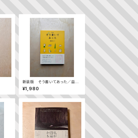
新装版 そう書いてあった／益田
ミリ
¥1,980