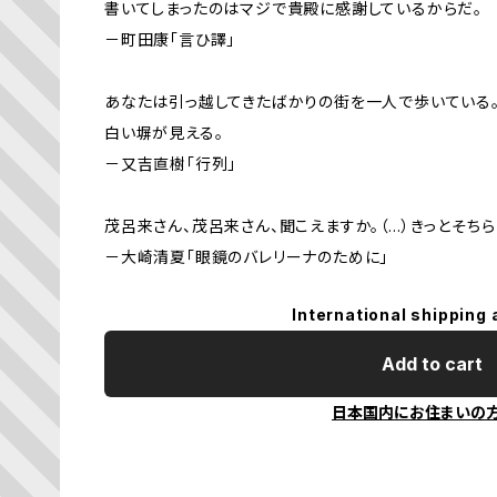
書いてしまったのはマジで貴殿に感謝しているからだ。
－町田康「言ひ譯」
あなたは引っ越してきたばかりの街を一人で歩いている
白い塀が見える。
－又吉直樹「行列」
茂呂来さん、茂呂来さん、聞こえますか。（…）きっとそち
－大崎清夏「眼鏡のバレリーナのために」
International shipping 
Add to cart
日本国内にお住まいの