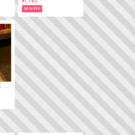
¥1,782
の たべものえほん ２）
10%OFF
代 ─
ン史