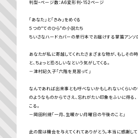
判型・ページ数：A6変形判・152ページ
「あなた」と「きみ」をめぐる
５つの“てのひら”の小説たち
ちいさなハードカバーの単行本でお届けする掌篇アンソ
あなたが私に寄越してくれたさまざまな物が、もしその
と、ちょっと恐ろしいなという気がしてくる。
－津村記久子「六階を見習って」
なんであれば出来事とも呼べないかもしれないくらいの
のようなものからでさえ、忘れがたい印象をふいに得る、
こる。
－岡田利規「一月、生暖かい月曜日の午後のこと」
此の度は機会を与えてくれてありがとう。本当に感謝してい