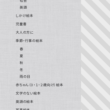
社会
英語
しかけ絵本
児童書
大人の方に
季節・行事の絵本
春
夏
秋
冬
雨の日
赤ちゃん（０・１・２歳向け）絵本
文字のない絵本
英語の絵本
写真絵本