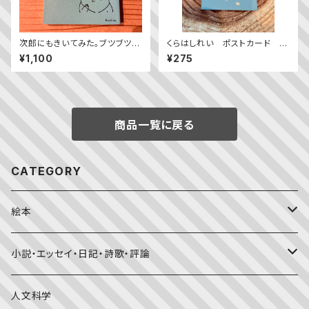
次郎にもきいてみた。ブツブツ問
くらはしれい ポストカード 人
答集
魚とダンス
¥1,100
¥275
商品一覧に戻る
CATEGORY
絵本
福音館書店月刊誌
小説・エッセイ・日記・詩歌・評論
こどものとも0.1.2
その他の月刊誌
日本文学
人文科学