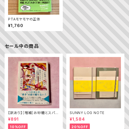
PTAモヤモヤの正体
¥1,760
セール中の商品
【訳あり】［増補］お砂糖とスパイ
SUNNY LOG NOTE
スと爆発的な何か ——不真面
¥891
¥1,584
目な批評家によるフェミニスト批
評入門
10%OFF
20%OFF