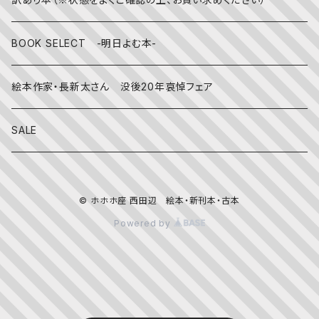
その他
BOOK SELECT -明日よむ本-
絵本作家・長新太さん 没後20年哀悼フェア
SALE
© ホホホ座 西田辺 絵本・新刊本・古本
Powered by