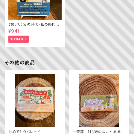
【訳アリ】父の時代・私の時代
─わがエディトリアル・デザイン
¥941
史
10%OFF
その他の商品
おめでとうパレード
一筆箋 11ぴきのねことあほう