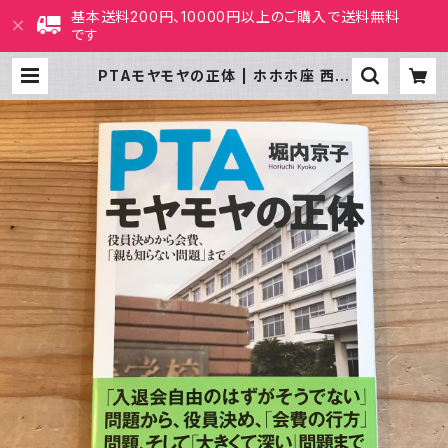
基本送料200円、10000円以上のご購入で送料無料
です
PTAモヤモヤの正体 | ホホホ座 西田
辺 絵本・新刊本・古本