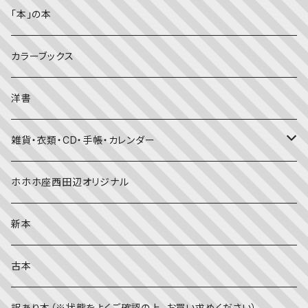
料理・食育
児童書
ライフスタイル・生き方
音楽
「本」の本
美術・芸術・音楽
大人の方に
子育て
写真集
カラーブックス
考える・こころ
季節・行事の絵本
デザイン
洋書
国語・ことば
春
赤ちゃん（０・１・２歳向け）絵本
ファッション
雑貨・衣類・CD・手帳・カレンダー
社会
夏
文字のない絵本
映画
靴下
ホホホ座西田辺オリジナル
英語
秋
英語の絵本
伝統文化・技法
日記・手帳
新本
冬
写真絵本
CD
古本
雨の日
文房具
訳あり本（※状態をよくご確認の上、お買い求めください）