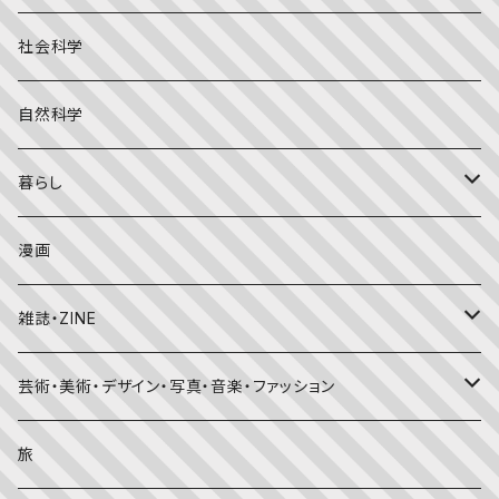
こどものとも年少版
おはなしプーカ
日本の絵本
詩・短歌・俳句・ことば
社会科学
こどものとも年中向き
チャイルドブックアップル（2・3歳～）
外国の絵本
評論
自然科学
こどものとも
おはなしチャイルド（4･5･6歳～）
昔話・民話
エッセイ・日記
暮らし
たくさんのふしぎ
キンダーメルヘン
日本の昔話・民話
おばけ・妖怪・こわい絵本
海外文学
食・料理
漫画
ちいさなかがくのとも
キンダーおはなしえほん
外国の昔話・民話
のりもの絵本
住まい・インテリア
雑誌・ZINE
かがくのとも
知識の本・図鑑
体・健康
雑誌
芸術・美術・デザイン・写真・音楽・ファッション
理科
しかけ絵本
趣味
ZINE
美術・画集・図録
旅