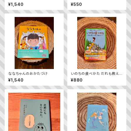
どり
¥1,540
¥550
ななちゃんのおかたづけ
いのちの食べかた だれも教えて
くれない、世界のヒミツ
¥1,540
¥880