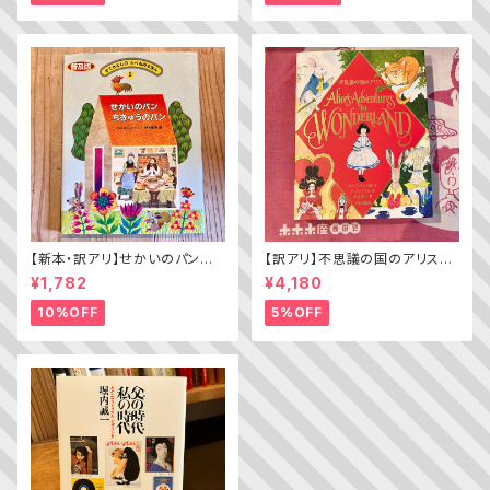
【新本・訳アリ】せかいのパン
【訳アリ】不思議の国のアリス（A
ちきゅうのパン（普及版 かこさ
lice’s Adventures in WOND
¥1,782
¥4,180
としの たべものえほん ２）
ERLAND）
10%OFF
5%OFF