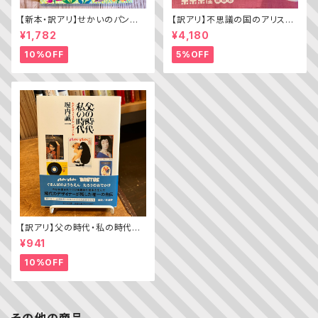
【新本・訳アリ】せかいのパン
【訳アリ】不思議の国のアリス（A
ちきゅうのパン（普及版 かこさ
lice’s Adventures in WOND
¥1,782
¥4,180
としの たべものえほん ２）
ERLAND）
10%OFF
5%OFF
【訳アリ】父の時代・私の時代
─わがエディトリアル・デザイン
¥941
史
10%OFF