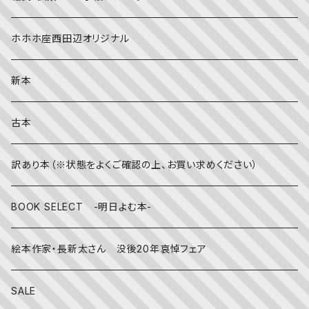
社会
夏
文字のない絵本
映画
靴下
ホホホ座西田辺オリジナル
英語
秋
英語の絵本
伝統文化・技法
日記・手帳
新本
冬
写真絵本
CD
古本
雨の日
文房具
訳あり本（※状態をよくご確認の上、お買い求めください）
その他
BOOK SELECT -明日よむ本-
絵本作家・長新太さん 没後20年哀悼フェア
SALE