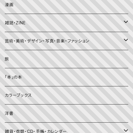
日本の昔話・民話
おばけ・妖怪・こわい絵本
海外文学
食・料理
漫画
ちいさなかがくのとも
キンダーおはなしえほん
外国の昔話・民話
のりもの絵本
住まい・インテリア
雑誌・ZINE
かがくのとも
知識の本・図鑑
体・健康
雑誌
芸術・美術・デザイン・写真・音楽・ファッション
理科
しかけ絵本
趣味
ZINE
美術・画集・図録
旅
料理・食育
児童書
ライフスタイル・生き方
音楽
「本」の本
美術・芸術・音楽
大人の方に
子育て
写真集
カラーブックス
考える・こころ
季節・行事の絵本
デザイン
洋書
国語・ことば
春
赤ちゃん（０・１・２歳向け）絵本
ファッション
雑貨・衣類・CD・手帳・カレンダー