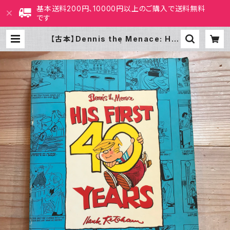
基本送料200円、10000円以上のご購入で送料無料
です
【古本】Dennis the Menace: His
First 40 Years | ホホホ座 西田
辺 絵本・新刊本・古本