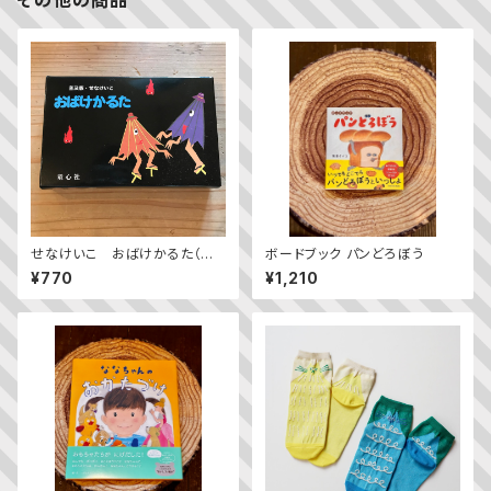
その他の商品
せなけいこ おばけかるた（普
ボードブック パンどろぼう
及版）
¥770
¥1,210