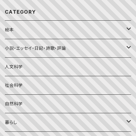
CATEGORY
絵本
福音館書店月刊誌
小説・エッセイ・日記・詩歌・評論
こどものとも0.1.2
その他の月刊誌
日本文学
人文科学
こどものとも年少版
おはなしプーカ
日本の絵本
詩・短歌・俳句・ことば
社会科学
こどものとも年中向き
チャイルドブックアップル（2・3歳～）
外国の絵本
評論
自然科学
こどものとも
おはなしチャイルド（4･5･6歳～）
昔話・民話
エッセイ・日記
暮らし
たくさんのふしぎ
キンダーメルヘン