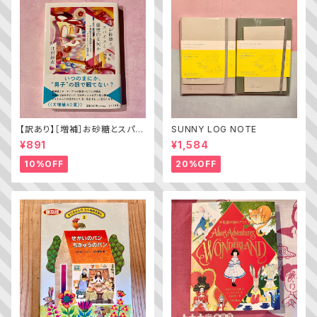
【訳あり】［増補］お砂糖とスパイ
SUNNY LOG NOTE
スと爆発的な何か ——不真面
¥891
¥1,584
目な批評家によるフェミニスト批
評入門
10%OFF
20%OFF