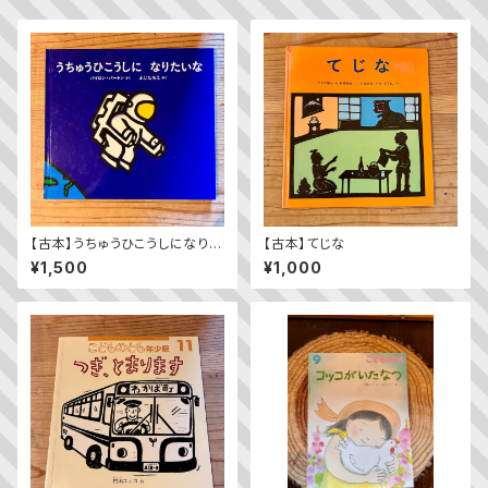
【古本】うちゅうひこうしになりた
【古本】てじな
いな
¥1,500
¥1,000