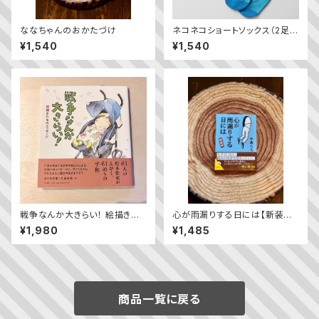
ななちゃんのおかたづけ
ネコネコショートソックス（2足
組）
¥1,540
¥1,540
戦争なんか大きらい！ 絵描きた
心が雨漏りする日には【新装版】
ちのメッセージ
／ 中島らも
¥1,980
¥1,485
商品一覧に戻る