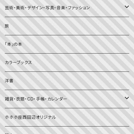
知識の本・図鑑
体・健康
雑誌
芸術・美術・デザイン・写真・音楽・ファッション
理科
しかけ絵本
趣味
ZINE
美術・画集・図録
旅
料理・食育
児童書
ライフスタイル・生き方
音楽
「本」の本
美術・芸術・音楽
大人の方に
子育て
写真集
カラーブックス
考える・こころ
季節・行事の絵本
デザイン
洋書
国語・ことば
春
赤ちゃん（０・１・２歳向け）絵本
ファッション
雑貨・衣類・CD・手帳・カレンダー
社会
夏
文字のない絵本
映画
靴下
ホホホ座西田辺オリジナル
英語
秋