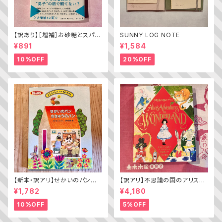
【訳あり】［増補］お砂糖とスパイ
SUNNY LOG NOTE
スと爆発的な何か ——不真面
¥891
¥1,584
目な批評家によるフェミニスト批
評入門
10%OFF
20%OFF
【新本・訳アリ】せかいのパン
【訳アリ】不思議の国のアリス（A
ちきゅうのパン（普及版 かこさ
lice’s Adventures in WOND
¥1,782
¥4,180
としの たべものえほん ２）
ERLAND）
10%OFF
5%OFF