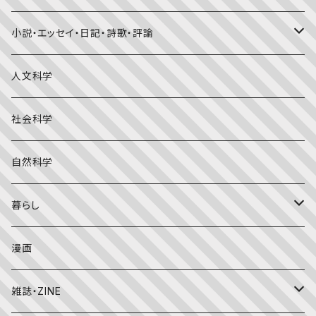
福音館書店月刊誌
小説・エッセイ・日記・詩歌・評論
こどものとも0.1.2
その他の月刊誌
日本文学
人文科学
こどものとも年少版
おはなしプーカ
日本の絵本
詩・短歌・俳句・ことば
社会科学
こどものとも年中向き
チャイルドブックアップル（2・3歳～）
外国の絵本
評論
自然科学
こどものとも
おはなしチャイルド（4･5･6歳～）
昔話・民話
エッセイ・日記
暮らし
たくさんのふしぎ
キンダーメルヘン
日本の昔話・民話
おばけ・妖怪・こわい絵本
海外文学
食・料理
漫画
ちいさなかがくのとも
キンダーおはなしえほん
外国の昔話・民話
のりもの絵本
住まい・インテリア
雑誌・ZINE
かがくのとも