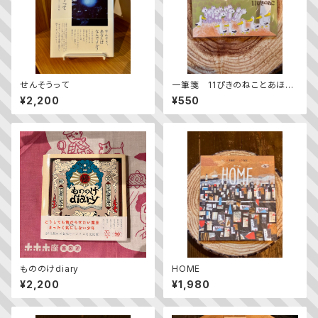
せんそうって
一筆箋 11ぴきのねことあほう
どり
¥2,200
¥550
もののけdiary
HOME
¥2,200
¥1,980