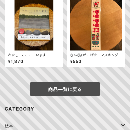
わたし ここに います
きんぎょがにげた マスキングシ
ール
¥1,870
¥550
商品一覧に戻る
CATEGORY
絵本