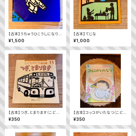
【古本】うちゅうひこうしになりた
【古本】てじな
いな
¥1,500
¥1,000
【古本】つぎ、とまります（こども
【古本】コッコがいたなつ（こども
のとも年少版 2009年11月
のとも2023年9月号）
¥350
¥350
号）（第392号）