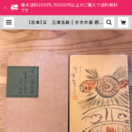
基本送料200円、10000円以上のご購入で送料無料
です
【古本】父 三津五郎 | ホホホ座 西田
辺 絵本・新刊本・古本