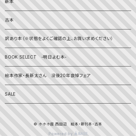
英語の絵本
伝統文化・技法
日記・手帳
新本
冬
写真絵本
CD
古本
雨の日
文房具
訳あり本（※状態をよくご確認の上、お買い求めください）
その他
BOOK SELECT -明日よむ本-
絵本作家・長新太さん 没後20年哀悼フェア
SALE
© ホホホ座 西田辺 絵本・新刊本・古本
Powered by