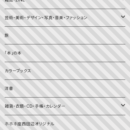
かがくのとも
知識の本・図鑑
体・健康
雑誌
芸術・美術・デザイン・写真・音楽・ファッション
理科
しかけ絵本
趣味
ZINE
美術・画集・図録
旅
料理・食育
児童書
ライフスタイル・生き方
音楽
「本」の本
美術・芸術・音楽
大人の方に
子育て
写真集
カラーブックス
考える・こころ
季節・行事の絵本
デザイン
洋書
国語・ことば
春
赤ちゃん（０・１・２歳向け）絵本
ファッション
雑貨・衣類・CD・手帳・カレンダー
社会
夏
文字のない絵本
映画
靴下
ホホホ座西田辺オリジナル