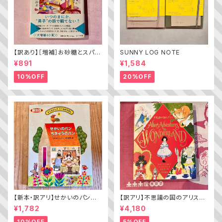
【訳あり】［増補］お砂糖とスパイ
SUNNY LOG NOTE
スと爆発的な何か ——不真面
¥891
¥1,584
目な批評家によるフェミニスト批
評入門
10%OFF
20%OFF
【新本・訳アリ】せかいのパン
【訳アリ】不思議の国のアリス（A
ちきゅうのパン（普及版 かこさ
lice’s Adventures in WOND
¥1,782
¥4,180
としの たべものえほん ２）
ERLAND）
10%OFF
5%OFF