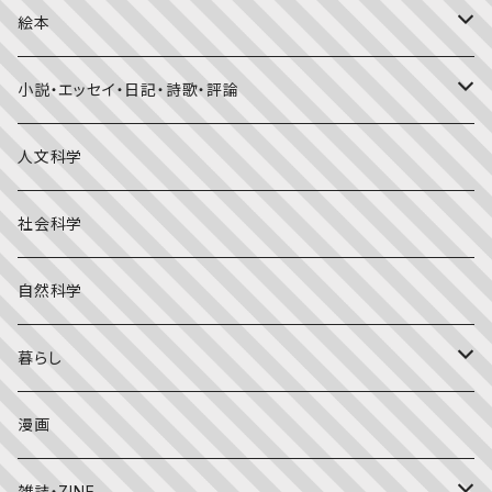
絵本
福音館書店月刊誌
小説・エッセイ・日記・詩歌・評論
こどものとも0.1.2
その他の月刊誌
日本文学
人文科学
こどものとも年少版
おはなしプーカ
日本の絵本
詩・短歌・俳句・ことば
社会科学
こどものとも年中向き
チャイルドブックアップル（2・3歳～）
外国の絵本
評論
自然科学
こどものとも
おはなしチャイルド（4･5･6歳～）
昔話・民話
エッセイ・日記
暮らし
たくさんのふしぎ
キンダーメルヘン
日本の昔話・民話
おばけ・妖怪・こわい絵本
海外文学
食・料理
漫画
ちいさなかがくのとも
キンダーおはなしえほん
外国の昔話・民話
のりもの絵本
住まい・インテリア
雑誌・ZINE