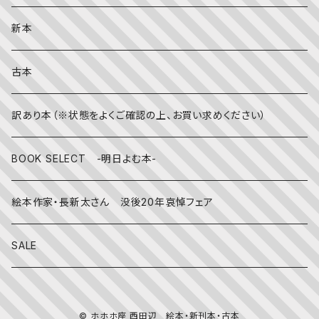
英語
秋
英語の絵本
伝統文化・技法
日記・手帳
新本
冬
写真絵本
CD
古本
雨の日
文房具
訳あり本（※状態をよくご確認の上、お買い求めください）
その他
BOOK SELECT -明日よむ本-
絵本作家・長新太さん 没後20年哀悼フェア
SALE
© ホホホ座 西田辺 絵本・新刊本・古本