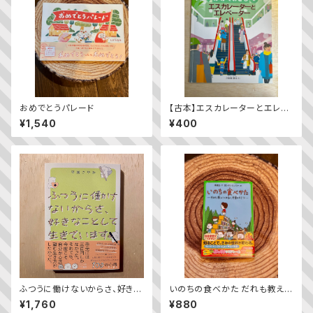
おめでとうパレード
【古本】エスカレーターとエレベ
ーター（かがくのとも 2016年
¥1,540
¥400
3月号）
ふつうに働けないからさ、好きな
いのちの食べかた だれも教えて
ことして生きています。
くれない、世界のヒミツ
¥1,760
¥880