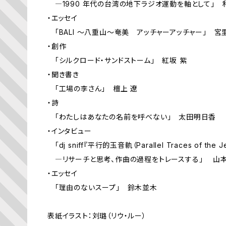
―1990 年代の台湾の地下ラジオ運動を軸として」 
・エッセイ
「BALI 〜八重山〜奄美 アッチャーアッチャー」 宮
・創作
「シルクロード・サンドストーム」 紅坂 紫
・聞き書き
「工場の李さん」 檀上 遼
・詩
「わたしはあなたの名前を呼べない」 太田明日香
・インタビュー
「dj sniff『平行的玉音軌（Parallel Traces of the
―リサーチと思考、作曲の過程をトレースする」 山
・エッセイ
「理由のないスープ」 鈴木並木
表紙イラスト：刘璐（リウ・ルー）