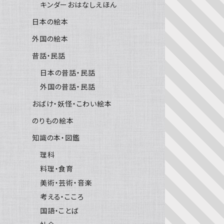
キンダーおはなしえほん
日本の絵本
外国の絵本
昔話・民話
日本の昔話・民話
外国の昔話・民話
おばけ・妖怪・こわい絵本
のりもの絵本
知識の本・図鑑
理科
料理・食育
美術・芸術・音楽
考える・こころ
国語・ことば