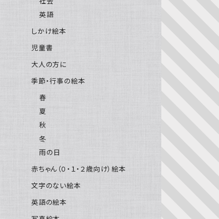
社会
英語
しかけ絵本
児童書
大人の方に
季節・行事の絵本
春
夏
秋
冬
雨の日
赤ちゃん（０・１・２歳向け）絵本
文字のない絵本
英語の絵本
写真絵本