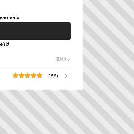
available
方向け
通報する
(186)