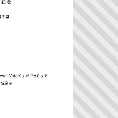
和田 敬
里千里
 Jewel Voice）』 ができるまで
本佳奈子