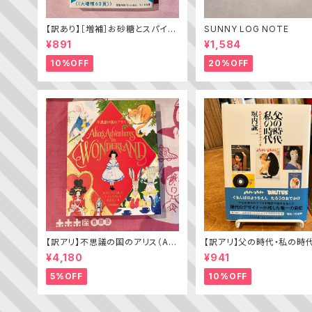
【訳あり】［増補］お砂糖とスパイス
SUNNY LOG NOTE
と爆発的な何か ——不真面目な
¥891
¥1,584
批評家によるフェミニスト批評入門
10%OFF
20%OFF
【訳アリ】不思議の国のアリス（Alic
【訳アリ】父の時代・私の時
e’s Adventures in WONDERL
わがエディトリアル・デザイ
¥4,180
¥941
AND）
5%OFF
10%OFF