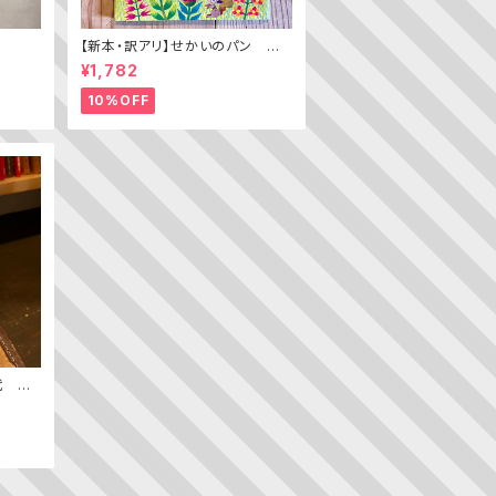
【新本・訳アリ】せかいのパン ちき
ゅうのパン（普及版 かこさとし
¥1,782
の たべものえほん ２）
10%OFF
代 ─
ン史