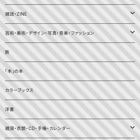
ちいさなかがくのとも
キンダーおはなしえほん
外国の昔話・民話
のりもの絵本
住まい・インテリア
雑誌・ZINE
かがくのとも
知識の本・図鑑
体・健康
雑誌
芸術・美術・デザイン・写真・音楽・ファッション
理科
しかけ絵本
趣味
ZINE
美術・画集・図録
旅
料理・食育
児童書
ライフスタイル・生き方
音楽
「本」の本
美術・芸術・音楽
大人の方に
子育て
写真集
カラーブックス
考える・こころ
季節・行事の絵本
デザイン
洋書
国語・ことば
春
赤ちゃん（０・１・２歳向け）絵本
ファッション
雑貨・衣類・CD・手帳・カレンダー
社会