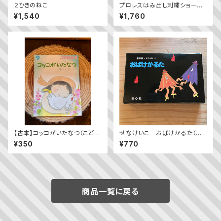
２ひきのねこ
プロレスはみ出し刺繍ショートソ
ックス（2足組）
¥1,540
¥1,760
【古本】コッコがいたなつ（こども
せなけいこ おばけかるた（普
のとも2023年9月号）
及版）
¥350
¥770
商品一覧に戻る