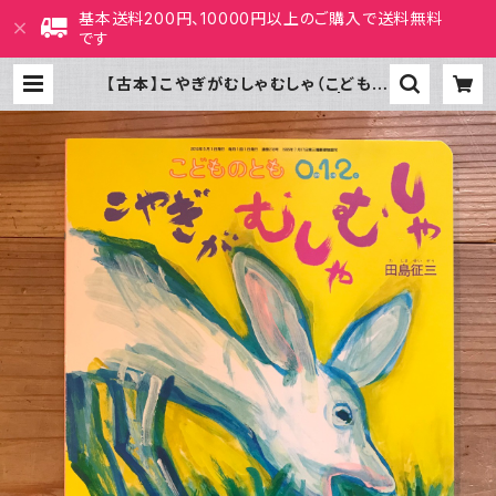
基本送料200円、10000円以上のご購入で送料無料
です
【古本】こやぎがむしゃむしゃ（こどもの
とも0・1・2 2013年5月号） | ホホ
ホ座 西田辺 絵本・新刊本・古本