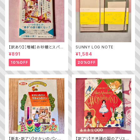
【訳あり】［増補］お砂糖とスパイ
SUNNY LOG NOTE
スと爆発的な何か ——不真面
¥891
¥1,584
目な批評家によるフェミニスト批
評入門
10%OFF
20%OFF
【新本・訳アリ】せかいのパン
【訳アリ】不思議の国のアリス（A