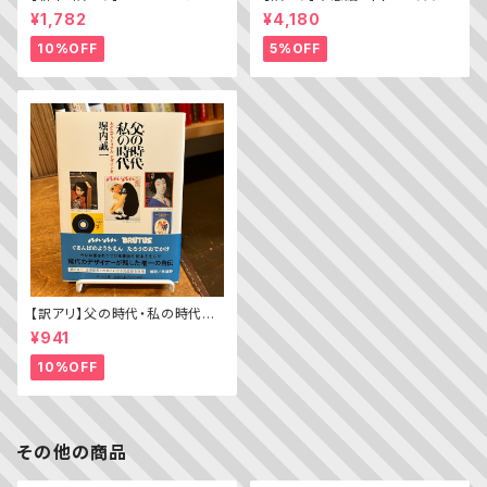
ちきゅうのパン（普及版 かこさ
lice’s Adventures in WOND
¥1,782
¥4,180
としの たべものえほん ２）
ERLAND）
10%OFF
5%OFF
【訳アリ】父の時代・私の時代
─わがエディトリアル・デザイン
¥941
史
10%OFF
その他の商品