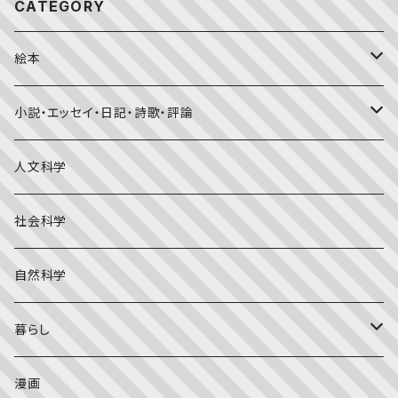
CATEGORY
絵本
福音館書店月刊誌
小説・エッセイ・日記・詩歌・評論
こどものとも0.1.2
その他の月刊誌
日本文学
人文科学
こどものとも年少版
おはなしプーカ
日本の絵本
詩・短歌・俳句・ことば
社会科学
こどものとも年中向き
チャイルドブックアップル（2・3歳～）
外国の絵本
評論
自然科学
こどものとも
おはなしチャイルド（4･5･6歳～）
昔話・民話
エッセイ・日記
暮らし
たくさんのふしぎ
キンダーメルヘン
日本の昔話・民話
おばけ・妖怪・こわい絵本
海外文学
食・料理
漫画