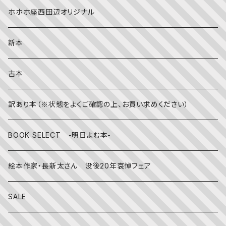
夏
文字のない絵本
映画
靴下
ホホホ座西田辺オリジナル
英語
秋
英語の絵本
伝統文化・技法
日記・手帳
新本
冬
写真絵本
CD
古本
雨の日
文房具
訳あり本（※状態をよくご確認の上、お買い求めください）
その他
BOOK SELECT -明日よむ本-
絵本作家・長新太さん 没後20年哀悼フェア
SALE