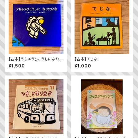
【古本】うちゅうひこうしになりた
【古本】てじな
いな
¥1,500
¥1,000