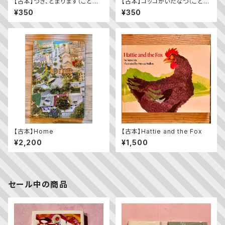
【古本】つぎ、とまります（こども
【古本】コッコがいたなつ（こども
のとも年少版 2009年11月
のとも2023年9月号）
¥350
¥350
号）（第392号）
【古本】Home
【古本】Hattie and the Fox
¥2,200
¥1,500
セール中の商品