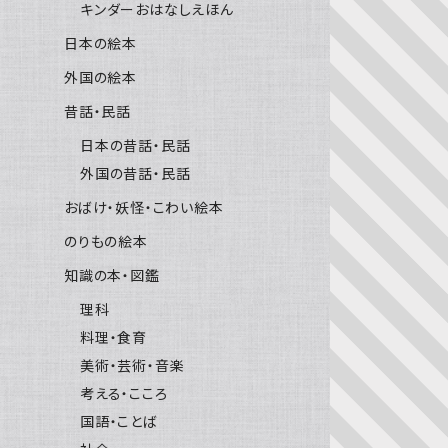
キンダーおはなしえほん
日本の絵本
外国の絵本
昔話・民話
日本の昔話・民話
外国の昔話・民話
おばけ・妖怪・こわい絵本
のりもの絵本
知識の本・図鑑
理科
料理・食育
美術・芸術・音楽
考える・こころ
国語・ことば