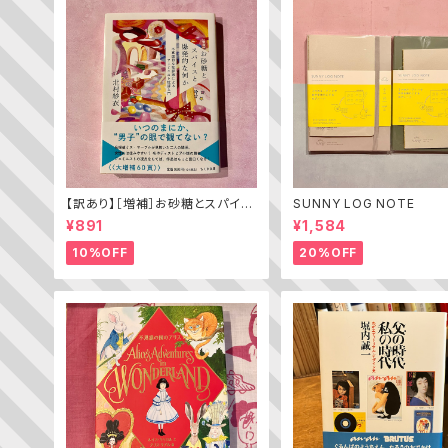
【訳あり】［増補］お砂糖とスパイス
SUNNY LOG NOTE
と爆発的な何か ——不真面目な
¥891
¥1,584
批評家によるフェミニスト批評入門
10%OFF
20%OFF