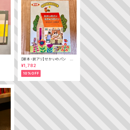
【新本・訳アリ】せかいのパン ちき
ゅうのパン（普及版 かこさとし
¥1,782
の たべものえほん ２）
10%OFF