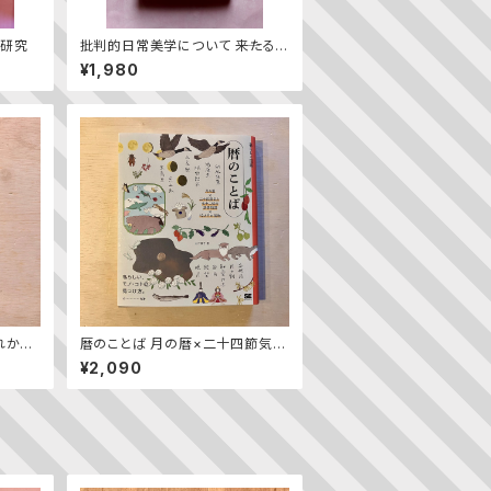
方研究
批判的日常美学について ――来たる
べき「ふつうの暮らし」を求めて
¥1,980
れから
暦のことば 月の暦×二十四節気と
8歳の
七十二候の基礎知識×12カ月の風
¥2,090
物（暮らしの図鑑）