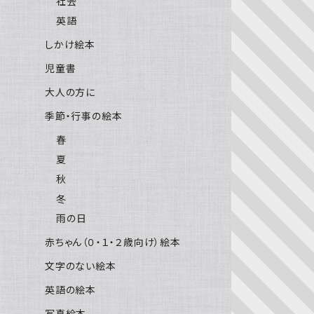
社会
英語
しかけ絵本
児童書
大人の方に
季節・行事の絵本
春
夏
秋
冬
雨の日
赤ちゃん（０・１・２歳向け）絵本
文字のない絵本
英語の絵本
写真絵本