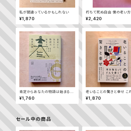
私が間違っているかもしれない
朽ちて死ぬ自由 僕の老い
¥1,870
¥2,420
肯定からあなたの物語は始まる
老いることの驚きと幸せ こ
視点が変わるヒント
年を重ねていくあなたへ、8
¥1,760
¥1,870
作家からの手紙
セール中の商品