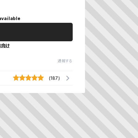
available
方向け
通報する
(187)