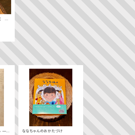
代 ─
ン史
 ——
ななちゃんのおかたづけ