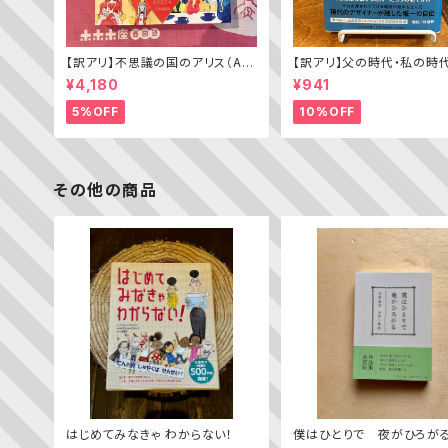
【訳アリ】不思議の国のアリス（Alic
【訳アリ】父の時代・私の時
e’s Adventures in WONDERL
わがエディトリアル・デザイ
¥4,180
¥941
AND）
5%OFF
10%OFF
その他の商品
はじめてみなきゃ わからない！
僕はひとりで 夜がひろがる