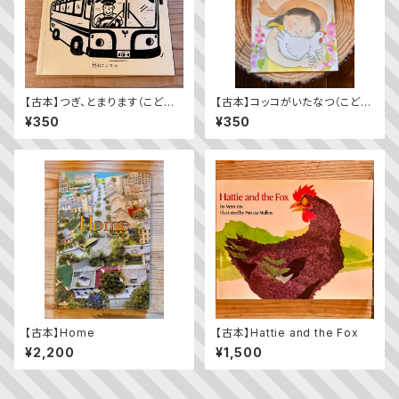
【古本】つぎ、とまります（こども
【古本】コッコがいたなつ（こども
のとも年少版 2009年11月
のとも2023年9月号）
¥350
¥350
号）（第392号）
【古本】Home
【古本】Hattie and the Fox
¥2,200
¥1,500