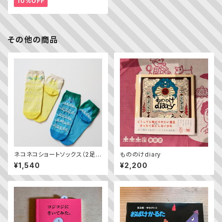
10%OFF
その他の商品
ネコネコショートソックス（2足
もののけdiary
組）
¥1,540
¥2,200