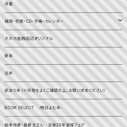
季節・行事の絵本
デザイン
洋書
国語・ことば
春
赤ちゃん（０・１・２歳向け）絵本
ファッション
雑貨・衣類・CD・手帳・カレンダー
社会
夏
文字のない絵本
映画
靴下
ホホホ座西田辺オリジナル
英語
秋
英語の絵本
伝統文化・技法
日記・手帳
新本
冬
写真絵本
CD
古本
雨の日
文房具
訳あり本（※状態をよくご確認の上、お買い求めください）
その他
BOOK SELECT -明日よむ本-
絵本作家・長新太さん 没後20年哀悼フェア