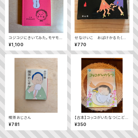
コジコジにきいてみた。モヤモヤ
せなけいこ おばけかるた（普
問答集
及版）
¥1,100
¥770
喫茶おじさん
【古本】コッコがいたなつ（こども
のとも2023年9月号）
¥781
¥350