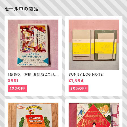
セール中の商品
【訳あり】［増補］お砂糖とスパイ
SUNNY LOG NOTE
スと爆発的な何か ——不真面
¥891
¥1,584
目な批評家によるフェミニスト批
評入門
10%OFF
20%OFF