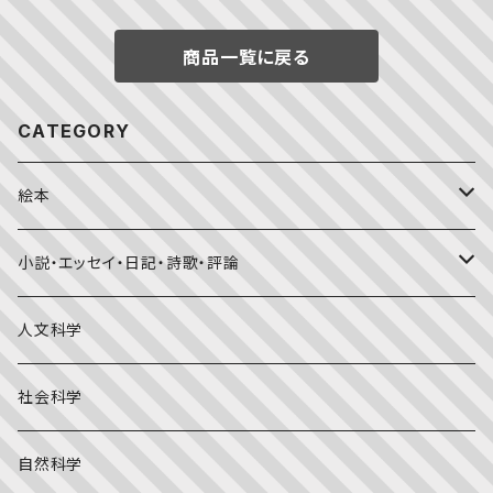
商品一覧に戻る
CATEGORY
絵本
福音館書店月刊誌
小説・エッセイ・日記・詩歌・評論
こどものとも0.1.2
その他の月刊誌
日本文学
人文科学
こどものとも年少版
おはなしプーカ
日本の絵本
詩・短歌・俳句・ことば
社会科学
こどものとも年中向き
チャイルドブックアップル（2・3歳～）
外国の絵本
評論
自然科学