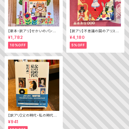
【新本・訳アリ】せかいのパン
【訳アリ】不思議の国のアリス（A
ちきゅうのパン（普及版 かこさ
lice’s Adventures in WOND
¥1,782
¥4,180
としの たべものえほん ２）
ERLAND）
10%OFF
5%OFF
【訳アリ】父の時代・私の時代
─わがエディトリアル・デザイン
¥941
史