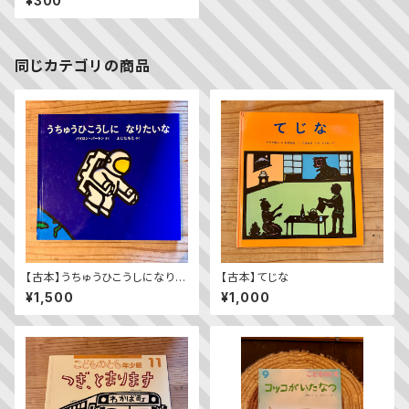
¥300
66号）
同じカテゴリの商品
【古本】うちゅうひこうしになりた
【古本】てじな
いな
¥1,500
¥1,000