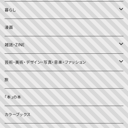
こどものとも
おはなしチャイルド（4･5･6歳～）
昔話・民話
エッセイ・日記
暮らし
たくさんのふしぎ
キンダーメルヘン
日本の昔話・民話
おばけ・妖怪・こわい絵本
海外文学
食・料理
漫画
ちいさなかがくのとも
キンダーおはなしえほん
外国の昔話・民話
のりもの絵本
住まい・インテリア
雑誌・ZINE
かがくのとも
知識の本・図鑑
体・健康
雑誌
芸術・美術・デザイン・写真・音楽・ファッション
理科
しかけ絵本
趣味
ZINE
美術・画集・図録
旅
料理・食育
児童書
ライフスタイル・生き方
音楽
「本」の本
美術・芸術・音楽
大人の方に
子育て
写真集
カラーブックス
考える・こころ