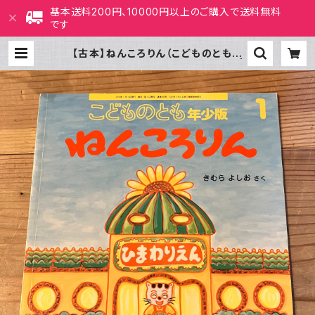
基本送料200円、10000円以上のご購入で送料無料
です
【古本】ねんころりん（こどものとも年
少版 2014年5月号）（第466号） |
ホホホ座 西田辺 絵本・新刊本・古本