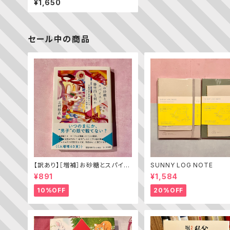
¥1,650
セール中の商品
【訳あり】［増補］お砂糖とスパイス
SUNNY LOG NOTE
と爆発的な何か ——不真面目な
¥891
¥1,584
批評家によるフェミニスト批評入門
10%OFF
20%OFF