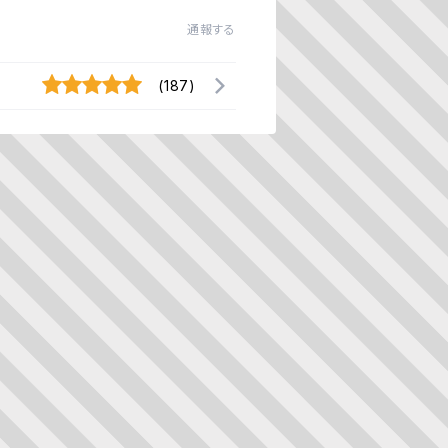
通報する
(187)