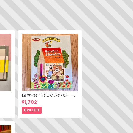
【新本・訳アリ】せかいのパン ちき
ゅうのパン（普及版 かこさとし
¥1,782
の たべものえほん ２）
10%OFF