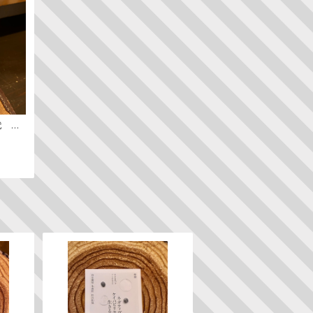
代 ─
ン史