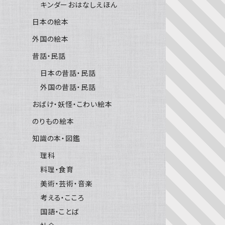
キンダーおはなしえほん
日本の絵本
外国の絵本
昔話・民話
日本の昔話・民話
外国の昔話・民話
おばけ・妖怪・こわい絵本
のりもの絵本
知識の本・図鑑
理科
料理・食育
美術・芸術・音楽
考える・こころ
国語・ことば