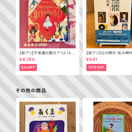
【訳アリ】不思議の国のアリス（Alic
【訳アリ】父の時代・私の時
e’s Adventures in WONDERL
わがエディトリアル・デザイ
¥4,180
¥941
AND）
5%OFF
10%OFF
その他の商品