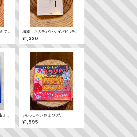
えてく
増補 ネガティヴ・ケイパビリティ
で生きる ——答えを急がず立ち止
¥1,320
まる力
生き
いらっしゃい おまつりだ！
¥1,595