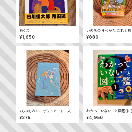
あくま
いのちの食べかた だれも教
れない、世界のヒミツ
¥1,650
¥880
くらはしれい ポストカード 人魚
わかっていないこと図鑑① 
とダンス
物・人体
¥275
¥4,950