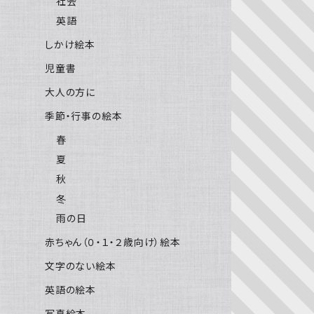
社会
英語
しかけ絵本
児童書
大人の方に
季節・行事の絵本
春
夏
秋
冬
雨の日
赤ちゃん（０・１・２歳向け）絵本
文字のない絵本
英語の絵本
写真絵本