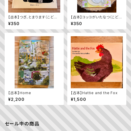
【古本】つぎ、とまります（こども
【古本】コッコがいたなつ（こども
のとも年少版 2009年11月
のとも2023年9月号）
¥350
¥350
号）（第392号）
【古本】Home
【古本】Hattie and the Fox
¥2,200
¥1,500
セール中の商品