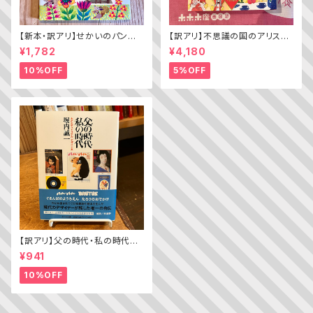
【新本・訳アリ】せかいのパン
【訳アリ】不思議の国のアリス（A
ちきゅうのパン（普及版 かこさ
lice’s Adventures in WOND
¥1,782
¥4,180
としの たべものえほん ２）
ERLAND）
10%OFF
5%OFF
【訳アリ】父の時代・私の時代
─わがエディトリアル・デザイン
¥941
史
10%OFF