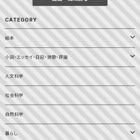
CATEGORY
絵本
福音館書店月刊誌
小説・エッセイ・日記・詩歌・評論
こどものとも0.1.2
その他の月刊誌
日本文学
人文科学
こどものとも年少版
おはなしプーカ
日本の絵本
詩・短歌・俳句・ことば
社会科学
こどものとも年中向き
チャイルドブックアップル（2・3歳～）
外国の絵本
評論
自然科学
こどものとも
おはなしチャイルド（4･5･6歳～）
昔話・民話
エッセイ・日記
暮らし