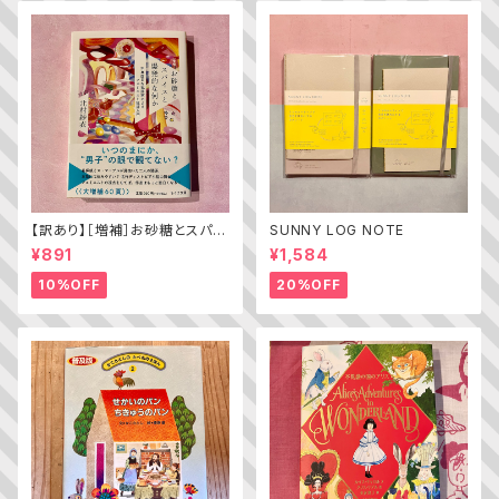
【訳あり】［増補］お砂糖とスパイ
SUNNY LOG NOTE
スと爆発的な何か ——不真面
¥891
¥1,584
目な批評家によるフェミニスト批
評入門
10%OFF
20%OFF