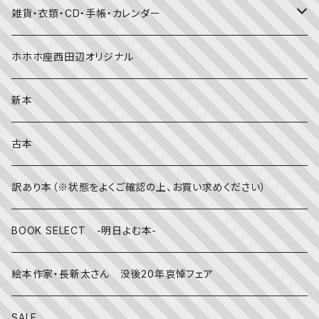
春
赤ちゃん（０・１・２歳向け）絵本
ファッション
雑貨・衣類・CD・手帳・カレンダー
社会
夏
文字のない絵本
映画
靴下
ホホホ座西田辺オリジナル
英語
秋
英語の絵本
伝統文化・技法
日記・手帳
新本
冬
写真絵本
CD
古本
雨の日
文房具
訳あり本（※状態をよくご確認の上、お買い求めください）
その他
BOOK SELECT -明日よむ本-
絵本作家・長新太さん 没後20年哀悼フェア
SALE