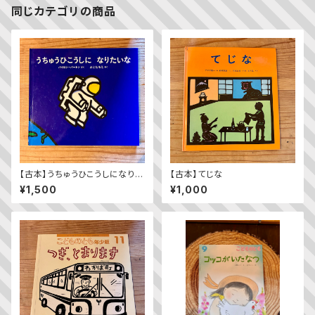
同じカテゴリの商品
【古本】うちゅうひこうしになりた
【古本】てじな
いな
¥1,500
¥1,000