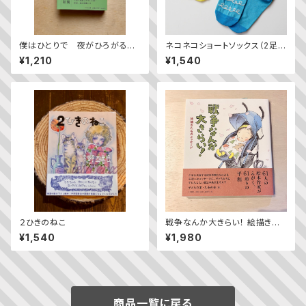
僕はひとりで 夜がひろがる
ネコネコショートソックス（2足
——立原道造 全詩＋物語
組）
¥1,210
¥1,540
２ひきのねこ
戦争なんか大きらい！ 絵描きた
ちのメッセージ
¥1,540
¥1,980
商品一覧に戻る