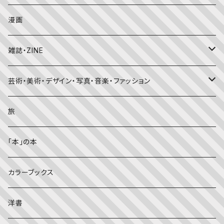
たくさんのふしぎ
キンダーメルヘン
日本の昔話・民話
おばけ・妖怪・こわい絵本
海外文学
食・料理
漫画
ちいさなかがくのとも
キンダーおはなしえほん
外国の昔話・民話
のりもの絵本
住まい・インテリア
雑誌・ZINE
かがくのとも
知識の本・図鑑
体・健康
雑誌
芸術・美術・デザイン・写真・音楽・ファッション
理科
しかけ絵本
趣味
ZINE
美術・画集・図録
旅
料理・食育
児童書
ライフスタイル・生き方
音楽
「本」の本
美術・芸術・音楽
大人の方に
子育て
写真集
カラーブックス
考える・こころ
季節・行事の絵本
デザイン
洋書
国語・ことば