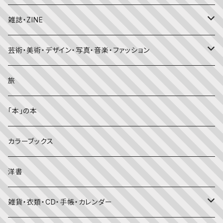
ちいさなかがくのとも
キンダーおはなしえほん
外国の昔話・民話
のりもの絵本
住まい・インテリア
雑誌・ZINE
かがくのとも
知識の本・図鑑
体・健康
雑誌
芸術・美術・デザイン・写真・音楽・ファッション
理科
しかけ絵本
趣味
ZINE
美術・画集・図録
旅
料理・食育
児童書
ライフスタイル・生き方
音楽
「本」の本
美術・芸術・音楽
大人の方に
子育て
写真集
カラーブックス
考える・こころ
季節・行事の絵本
デザイン
洋書
国語・ことば
春
赤ちゃん（０・１・２歳向け）絵本
ファッション
雑貨・衣類・CD・手帳・カレンダー
社会