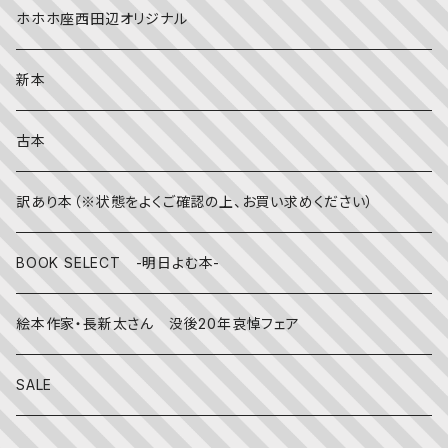
夏
文字のない絵本
映画
靴下
ホホホ座西田辺オリジナル
英語
秋
英語の絵本
伝統文化・技法
日記・手帳
新本
冬
写真絵本
CD
古本
雨の日
文房具
訳あり本（※状態をよくご確認の上、お買い求めください）
その他
BOOK SELECT -明日よむ本-
絵本作家・長新太さん 没後20年哀悼フェア
SALE