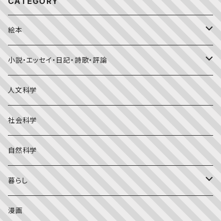
CATEGORY
絵本
福音館書店月刊誌
小説・エッセイ・日記・詩歌・評論
こどものとも0.1.2
その他の月刊誌
日本文学
人文科学
こどものとも年少版
おはなしプーカ
日本の絵本
詩・短歌・俳句・ことば
社会科学
こどものとも年中向き
チャイルドブックアップル（2・3歳～）
外国の絵本
評論
自然科学
こどものとも
おはなしチャイルド（4･5･6歳～）
昔話・民話
エッセイ・日記
暮らし
たくさんのふしぎ
キンダーメルヘン
日本の昔話・民話
おばけ・妖怪・こわい絵本
海外文学
食・料理
漫画