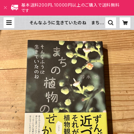
基本送料200円、10000円以上のご購入で送料無料
です
そんなふうに生きていたのね まちの
植物のせかい | ホホホ座 西田辺 絵
本・新刊本・古本