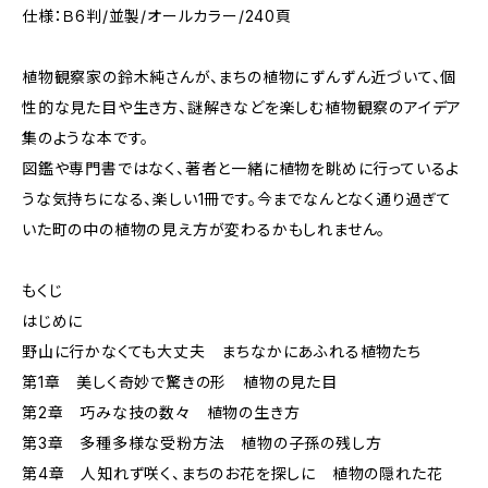
仕様：Ｂ6判/並製/オールカラー/240頁
植物観察家の鈴木純さんが、まちの植物にずんずん近づいて、個
性的な見た目や生き方、謎解きなどを楽しむ植物観察のアイデア
集のような本です。
図鑑や専門書ではなく、著者と一緒に植物を眺めに行っているよ
うな気持ちになる、楽しい1冊です。今までなんとなく通り過ぎて
いた町の中の植物の見え方が変わるかもしれません。
もくじ
はじめに
野山に行かなくても大丈夫 まちなかにあふれる植物たち
第1章 美しく奇妙で驚きの形 植物の見た目
第2章 巧みな技の数々 植物の生き方
第3章 多種多様な受粉方法 植物の子孫の残し方
第4章 人知れず咲く、まちのお花を探しに 植物の隠れた花