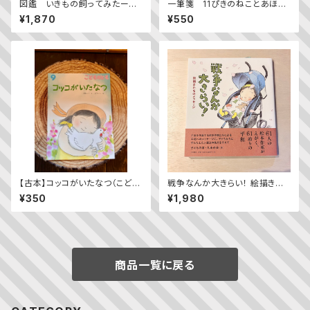
図鑑 いきもの飼ってみたーカ
一筆箋 11ぴきのねことあほう
マキリを黄色い世界で育てたら
どり
¥1,870
¥550
どうなる？
【古本】コッコがいたなつ（こども
戦争なんか大きらい！ 絵描きた
のとも2023年9月号）
ちのメッセージ
¥350
¥1,980
商品一覧に戻る