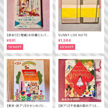
【訳あり】［増補］お砂糖とスパイ
SUNNY LOG NOTE
スと爆発的な何か ——不真面
¥891
¥1,584
目な批評家によるフェミニスト批
評入門
10%OFF
20%OFF
【新本・訳アリ】せかいのパン
【訳アリ】不思議の国のアリス（A