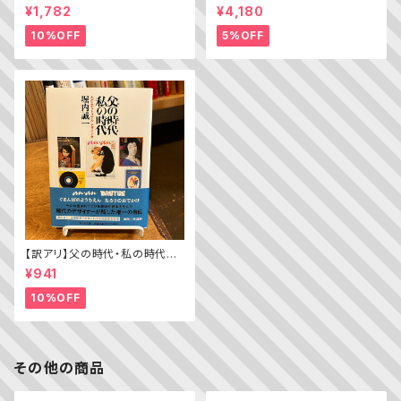
ちきゅうのパン（普及版 かこさ
lice’s Adventures in WOND
¥1,782
¥4,180
としの たべものえほん ２）
ERLAND）
10%OFF
5%OFF
【訳アリ】父の時代・私の時代
─わがエディトリアル・デザイン
¥941
史
10%OFF
その他の商品