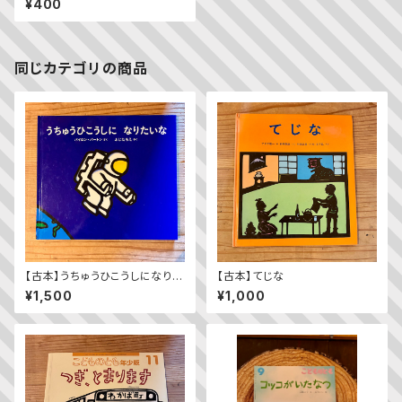
¥400
同じカテゴリの商品
【古本】うちゅうひこうしになりた
【古本】てじな
いな
¥1,500
¥1,000