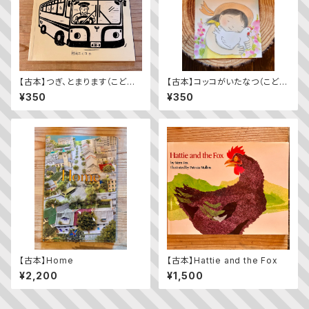
【古本】つぎ、とまります（こども
【古本】コッコがいたなつ（こども
のとも年少版 2009年11月
のとも2023年9月号）
¥350
¥350
号）（第392号）
【古本】Home
【古本】Hattie and the Fox
¥2,200
¥1,500