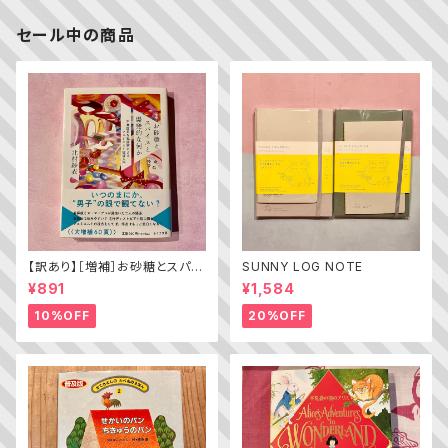
セール中の商品
【訳あり】［増補］お砂糖とスパイ
SUNNY LOG NOTE
スと爆発的な何か ——不真面
¥891
¥1,584
目な批評家によるフェミニスト批
評入門
10%OFF
20%OFF