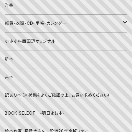
考える・こころ
季節・行事の絵本
デザイン
洋書
国語・ことば
春
赤ちゃん（０・１・２歳向け）絵本
ファッション
雑貨・衣類・CD・手帳・カレンダー
社会
夏
文字のない絵本
映画
靴下
ホホホ座西田辺オリジナル
英語
秋
英語の絵本
伝統文化・技法
日記・手帳
新本
冬
写真絵本
CD
古本
雨の日
文房具
訳あり本（※状態をよくご確認の上、お買い求めください）
その他
BOOK SELECT -明日よむ本-
絵本作家・長新太さん 没後20年哀悼フェア