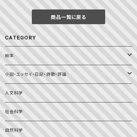
商品一覧に戻る
CATEGORY
絵本
福音館書店月刊誌
小説・エッセイ・日記・詩歌・評論
こどものとも0.1.2
その他の月刊誌
日本文学
人文科学
こどものとも年少版
おはなしプーカ
日本の絵本
詩・短歌・俳句・ことば
社会科学
こどものとも年中向き
チャイルドブックアップル（2・3歳～）
外国の絵本
評論
自然科学