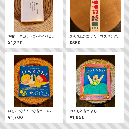
増補 ネガティヴ・ケイパビリテ
きんぎょがにげた マスキングシ
ィで生きる ——答えを急がず立
ール
¥1,320
¥550
ち止まる力
ほら、できた！ できなかったこと
わたしとなかよし
が できるように なる えほん
¥1,760
¥1,650