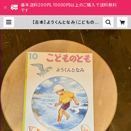
基本送料200円、10000円以上のご購入で送料無料
です
【古本】ようくんとなみ（こどものと
も 1996年10月号） | ホホホ座 西
田辺 絵本・新刊本・古本