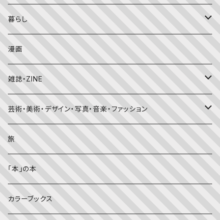
こどものとも
おはなしチャイルド（4･5･6歳～）
昔話・民話
エッセイ・日記
暮らし
たくさんのふしぎ
キンダーメルヘン
日本の昔話・民話
おばけ・妖怪・こわい絵本
海外文学
食・料理
漫画
ちいさなかがくのとも
キンダーおはなしえほん
外国の昔話・民話
のりもの絵本
住まい・インテリア
雑誌・ZINE
かがくのとも
知識の本・図鑑
体・健康
雑誌
芸術・美術・デザイン・写真・音楽・ファッション
理科
しかけ絵本
趣味
ZINE
美術・画集・図録
旅
料理・食育
児童書
ライフスタイル・生き方
音楽
「本」の本
美術・芸術・音楽
大人の方に
子育て
写真集
カラーブックス