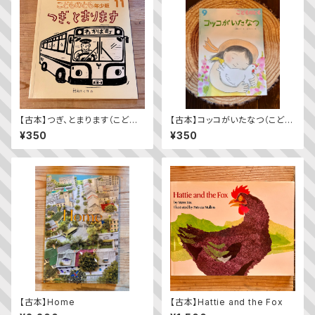
【古本】つぎ、とまります（こども
【古本】コッコがいたなつ（こども
のとも年少版 2009年11月
のとも2023年9月号）
¥350
¥350
号）（第392号）
【古本】Home
【古本】Hattie and the Fox