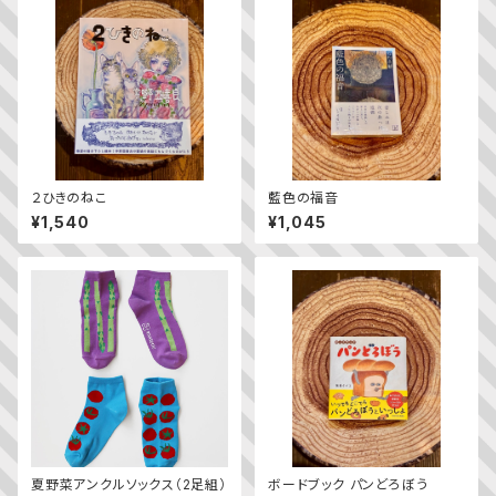
２ひきのねこ
藍色の福音
¥1,540
¥1,045
夏野菜アンクルソックス（2足組）
ボードブック パンどろぼう