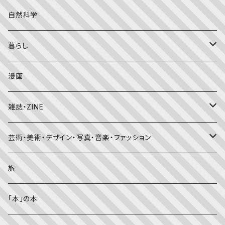
こどものとも年中向き
チャイルドブックアップル（2・3歳～）
外国の絵本
評論
自然科学
こどものとも
おはなしチャイルド（4･5･6歳～）
昔話・民話
エッセイ・日記
暮らし
たくさんのふしぎ
キンダーメルヘン
日本の昔話・民話
おばけ・妖怪・こわい絵本
海外文学
食・料理
漫画
ちいさなかがくのとも
キンダーおはなしえほん
外国の昔話・民話
のりもの絵本
住まい・インテリア
雑誌・ZINE
かがくのとも
知識の本・図鑑
体・健康
雑誌
芸術・美術・デザイン・写真・音楽・ファッション
理科
しかけ絵本
趣味
ZINE
美術・画集・図録
旅
料理・食育
児童書
ライフスタイル・生き方
音楽
「本」の本
美術・芸術・音楽