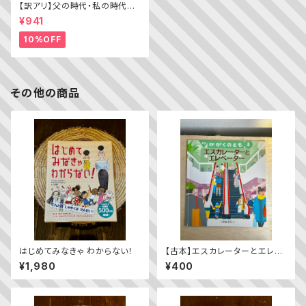
【訳アリ】父の時代・私の時代
─わがエディトリアル・デザイン
¥941
史
10%OFF
その他の商品
はじめてみなきゃ わからない！
【古本】エスカレーターとエレベ
ーター（かがくのとも 2016年
¥1,980
¥400
3月号）