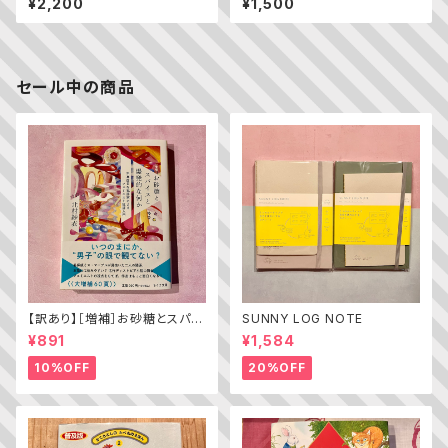
¥2,200
¥1,500
セール中の商品
【訳あり】［増補］お砂糖とスパイ
SUNNY LOG NOTE
スと爆発的な何か ——不真面
¥891
¥1,584
目な批評家によるフェミニスト批
評入門
10%OFF
20%OFF