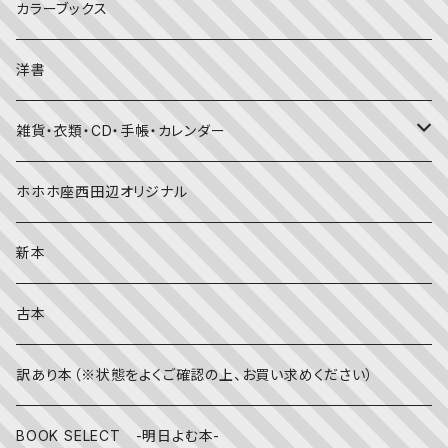
大人の方に
子育て
写真集
カラーブックス
考える・こころ
季節・行事の絵本
デザイン
洋書
国語・ことば
春
赤ちゃん（０・１・２歳向け）絵本
ファッション
雑貨・衣類・CD・手帳・カレンダー
社会
夏
文字のない絵本
映画
靴下
ホホホ座西田辺オリジナル
英語
秋
英語の絵本
伝統文化・技法
日記・手帳
新本
冬
写真絵本
CD
古本
雨の日
文房具
訳あり本（※状態をよくご確認の上、お買い求めください）
その他
BOOK SELECT -明日よむ本-