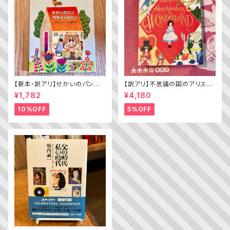
【新本・訳アリ】せかいのパン
【訳アリ】不思議の国のアリス（A
ちきゅうのパン（普及版 かこさ
lice’s Adventures in WOND
¥1,782
¥4,180
としの たべものえほん ２）
ERLAND）
10%OFF
5%OFF