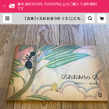
基本送料200円、10000円以上のご購入で送料無料
です
【古本】くろおおありの くろ（こどもの
とも 1969年8月号） | ホホホ座 西
田辺 絵本・新刊本・古本