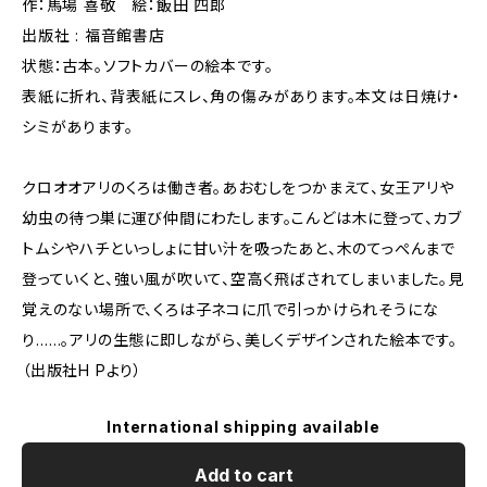
作：馬場 喜敬 絵：飯田 四郎
出版社 : 福音館書店
状態：古本。ソフトカバーの絵本です。
表紙に折れ、背表紙にスレ、角の傷みがあります。本文は日焼け・
シミがあります。
クロオオアリのくろは働き者。あおむしをつかまえて、女王アリや
幼虫の待つ巣に運び仲間にわたします。こんどは木に登って、カブ
トムシやハチといっしょに甘い汁を吸ったあと、木のてっぺんまで
登っていくと、強い風が吹いて、空高く飛ばされてしまいました。見
覚えのない場所で、くろは子ネコに爪で引っかけられそうにな
り……。アリの生態に即しながら、美しくデザインされた絵本です。
（出版社H Pより）
International shipping available
Add to cart