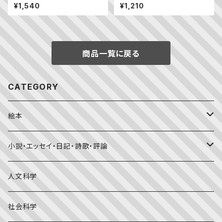
¥1,540
¥1,210
商品一覧に戻る
CATEGORY
絵本
福音館書店月刊誌
小説・エッセイ・日記・詩歌・評論
こどものとも0.1.2
その他の月刊誌
日本文学
人文科学
こどものとも年少版
おはなしプーカ
日本の絵本
詩・短歌・俳句・ことば
社会科学