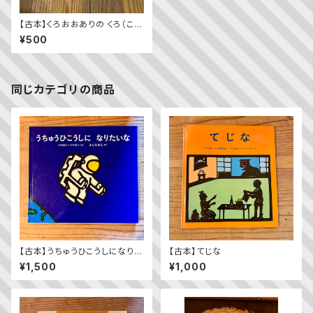
【古本】くろおおありの くろ（こど
ものとも 1969年8月号）
¥500
同じカテゴリの商品
【古本】うちゅうひこうしになりた
【古本】てじな
いな
¥1,500
¥1,000