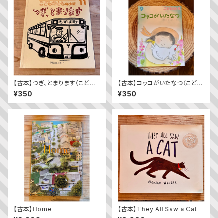
【古本】つぎ、とまります（こども
【古本】コッコがいたなつ（こども
のとも年少版 2009年11月
のとも2023年9月号）
¥350
¥350
号）（第392号）
【古本】Home
【古本】They All Saw a Cat