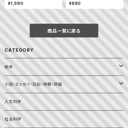
¥1,980
¥880
商品一覧に戻る
CATEGORY
絵本
福音館書店月刊誌
小説・エッセイ・日記・詩歌・評論
こどものとも0.1.2
その他の月刊誌
日本文学
人文科学
こどものとも年少版
おはなしプーカ
日本の絵本
詩・短歌・俳句・ことば
社会科学