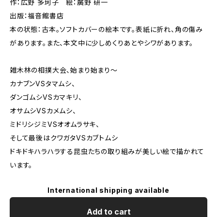
作：広野 多珂子 絵：廣野 研一
出版：福音館書店
本の状態：古本。ソフトカバーの絵本です。表紙に折れ、角の傷み
があります。また、本文中に少しめくりあとやシワがあります。
雑木林の相撲大会、始まり始まり〜
カナブンVSタマムシ、
ダンゴムシVSカマキリ、
オサムシVSカメムシ、
ミドリシジミVSオオムラサキ、
そして最後はクワガタVSカブトムシ
ドキドキハラハラする昆虫たちの取り組みが美しい絵で描かれて
います。
International shipping available
Add to cart