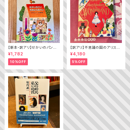
【新本・訳アリ】せかいのパン
【訳アリ】不思議の国のアリス（A
ちきゅうのパン（普及版 かこさ
lice’s Adventures in WOND
¥1,782
¥4,180
としの たべものえほん ２）
ERLAND）
10%OFF
5%OFF