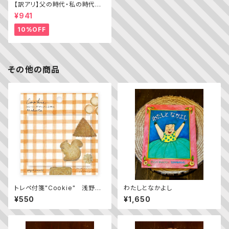
【訳アリ】父の時代・私の時代
─わがエディトリアル・デザイン
¥941
史
10%OFF
その他の商品
トレペ付箋"Cookie" 浅野み
わたしとなかよし
どり
¥550
¥1,650