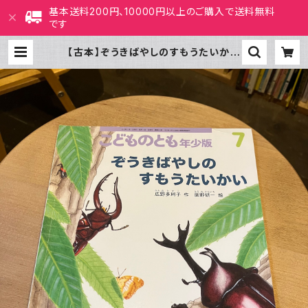
基本送料200円、10000円以上のご購入で送料無料
です
【古本】ぞうきばやしのすもうたいかい
（こどものとも年少版 2012年7月
号） | ホホホ座 西田辺 絵本・新刊
本・古本