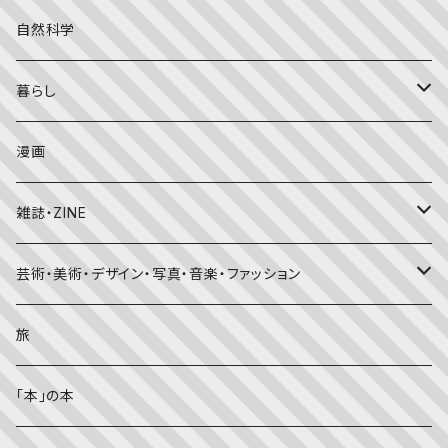
こどものとも年中向き
チャイルドブックアップル（2・3歳～）
外国の絵本
評論
自然科学
こどものとも
おはなしチャイルド（4･5･6歳～）
昔話・民話
エッセイ・日記
暮らし
たくさんのふしぎ
キンダーメルヘン
日本の昔話・民話
おばけ・妖怪・こわい絵本
海外文学
食・料理
漫画
ちいさなかがくのとも
キンダーおはなしえほん
外国の昔話・民話
のりもの絵本
住まい・インテリア
雑誌・ZINE
かがくのとも
知識の本・図鑑
体・健康
雑誌
芸術・美術・デザイン・写真・音楽・ファッション
理科
しかけ絵本
趣味
ZINE
美術・画集・図録
旅
料理・食育
児童書
ライフスタイル・生き方
音楽
「本」の本
美術・芸術・音楽