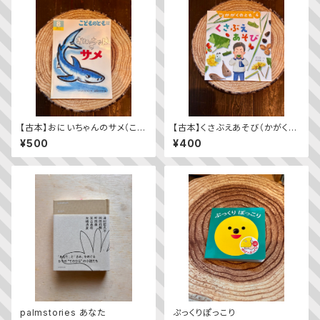
【古本】おにいちゃんのサメ（こど
【古本】くさぶえあそび（かがくの
ものとも年中向き 2014年8月
とも 2024年4月号）
¥500
¥400
号）
palmstories あなた
ぷっくりぽっこり