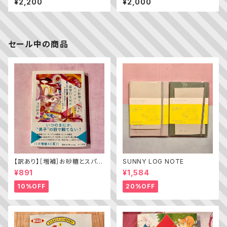
¥2,200
¥2,000
セール中の商品
【訳あり】［増補］お砂糖とスパイ
SUNNY LOG NOTE
スと爆発的な何か ——不真面
¥891
¥1,584
目な批評家によるフェミニスト批
評入門
10%OFF
20%OFF