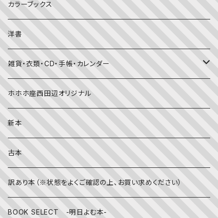
大人の方に
子育て
写真集
カラーブックス
考える・こころ
季節・行事の絵本
デザイン
洋書
国語・ことば
春
赤ちゃん（０・１・２歳向け）絵本
ファッション
雑貨・衣類・CD・手帳・カレンダー
社会
夏
文字のない絵本
映画
靴下
ホホホ座西田辺オリジナル
英語
秋
英語の絵本
伝統文化・技法
日記・手帳
新本
冬
写真絵本
CD
古本
雨の日
文房具
訳あり本（※状態をよくご確認の上、お買い求めください）
その他
BOOK SELECT -明日よむ本-