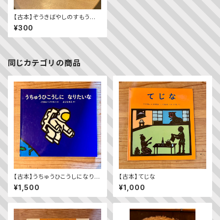
【古本】ぞうきばやしのすもうた
いかい（こどものとも年少版 2
¥300
012年7月号）
同じカテゴリの商品
【古本】うちゅうひこうしになりた
【古本】てじな
いな
¥1,500
¥1,000