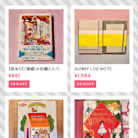
【訳あり】［増補］お砂糖とスパイ
SUNNY LOG NOTE
スと爆発的な何か ——不真面
¥891
¥1,584
目な批評家によるフェミニスト批
評入門
10%OFF
20%OFF