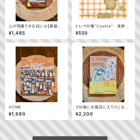
心が雨漏りする日には【新装版】
トレペ付箋"Cookie" 浅野み
／ 中島らも
どり
¥1,485
¥550
HOME
５分後にお風呂に入りたくなる！
湯けむり文学
¥1,980
¥2,200