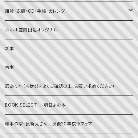
国語・ことば
春
赤ちゃん（０・１・２歳向け）絵本
ファッション
雑貨・衣類・CD・手帳・カレンダー
社会
夏
文字のない絵本
映画
靴下
ホホホ座西田辺オリジナル
英語
秋
英語の絵本
伝統文化・技法
日記・手帳
新本
冬
写真絵本
CD
古本
雨の日
文房具
訳あり本（※状態をよくご確認の上、お買い求めください）
その他
BOOK SELECT -明日よむ本-
絵本作家・長新太さん 没後20年哀悼フェア