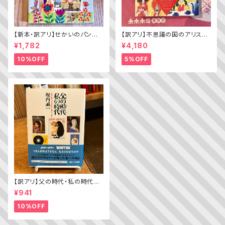
【新本・訳アリ】せかいのパン
【訳アリ】不思議の国のアリス（A
ちきゅうのパン（普及版 かこさ
lice’s Adventures in WOND
¥1,782
¥4,180
としの たべものえほん ２）
ERLAND）
10%OFF
5%OFF
【訳アリ】父の時代・私の時代
─わがエディトリアル・デザイン
¥941
史
10%OFF