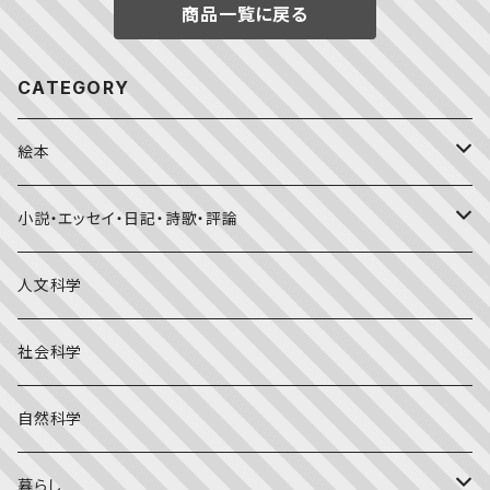
商品一覧に戻る
CATEGORY
絵本
福音館書店月刊誌
小説・エッセイ・日記・詩歌・評論
こどものとも0.1.2
その他の月刊誌
日本文学
人文科学
こどものとも年少版
おはなしプーカ
日本の絵本
詩・短歌・俳句・ことば
社会科学
こどものとも年中向き
チャイルドブックアップル（2・3歳～）
外国の絵本
評論
自然科学
こどものとも
おはなしチャイルド（4･5･6歳～）
昔話・民話
エッセイ・日記
暮らし