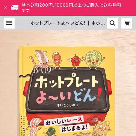
基本送料200円、10000円以上のご購入で送料無料
です
ホットプレートよ～いどん！ | ホホホ
座 西田辺 絵本・新刊本・古本