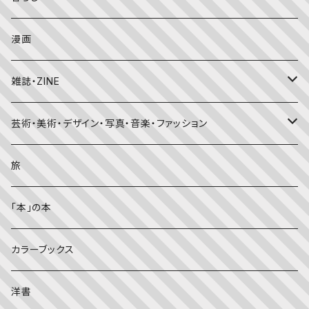
たくさんのふしぎ
キンダーメルヘン
日本の昔話・民話
おばけ・妖怪・こわい絵本
海外文学
食・料理
漫画
ちいさなかがくのとも
キンダーおはなしえほん
外国の昔話・民話
のりもの絵本
住まい・インテリア
雑誌・ZINE
かがくのとも
知識の本・図鑑
体・健康
雑誌
芸術・美術・デザイン・写真・音楽・ファッション
理科
しかけ絵本
趣味
ZINE
美術・画集・図録
旅
料理・食育
児童書
ライフスタイル・生き方
音楽
「本」の本
美術・芸術・音楽
大人の方に
子育て
写真集
カラーブックス
考える・こころ
季節・行事の絵本
デザイン
洋書