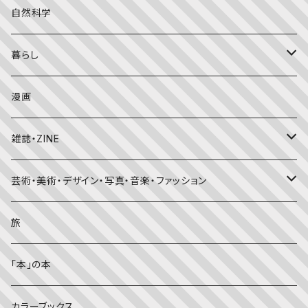
こどものとも年中向き
チャイルドブックアップル（2・3歳～）
外国の絵本
評論
自然科学
こどものとも
おはなしチャイルド（4･5･6歳～）
昔話・民話
エッセイ・日記
暮らし
たくさんのふしぎ
キンダーメルヘン
日本の昔話・民話
おばけ・妖怪・こわい絵本
海外文学
食・料理
漫画
ちいさなかがくのとも
キンダーおはなしえほん
外国の昔話・民話
のりもの絵本
住まい・インテリア
雑誌・ZINE
かがくのとも
知識の本・図鑑
体・健康
雑誌
芸術・美術・デザイン・写真・音楽・ファッション
理科
しかけ絵本
趣味
ZINE
美術・画集・図録
旅
料理・食育
児童書
ライフスタイル・生き方
音楽
「本」の本
美術・芸術・音楽
大人の方に
子育て
写真集
カラーブックス