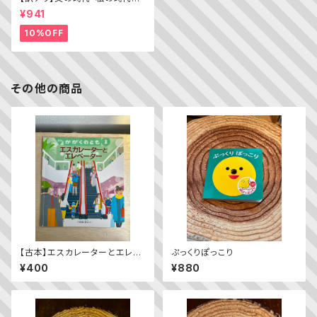
─わがエディトリアル・デザイン
¥941
史
10%OFF
その他の商品
【古本】エスカレーターとエレベ
ぷっくりぽっこり
ーター（かがくのとも 2016年
¥400
¥880
3月号）