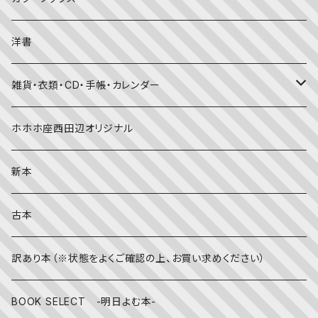
考える・こころ
季節・行事の絵本
デザイン
洋書
国語・ことば
春
赤ちゃん（０・１・２歳向け）絵本
ファッション
雑貨・衣類・CD・手帳・カレンダー
社会
夏
文字のない絵本
映画
靴下
ホホホ座西田辺オリジナル
英語
秋
英語の絵本
伝統文化・技法
日記・手帳
新本
冬
写真絵本
CD
古本
雨の日
文房具
訳あり本（※状態をよくご確認の上、お買い求めください）
その他
BOOK SELECT -明日よむ本-