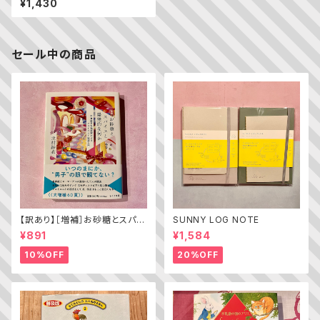
¥1,430
セール中の商品
【訳あり】［増補］お砂糖とスパイ
SUNNY LOG NOTE
スと爆発的な何か ——不真面
¥891
¥1,584
目な批評家によるフェミニスト批
評入門
10%OFF
20%OFF