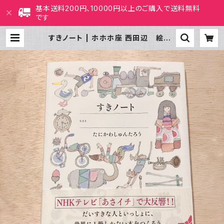
基本送料200円、10000円以上のご購入で送料無料
です
すきノート | ホホホ座 西田辺 絵本・
新刊本・古本