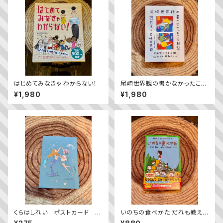
はじめてみなきゃ わからない！
尾崎世界観の書かなかったこと
日記
¥1,980
¥1,980
くらはしれい ポストカード 人
いのちの食べかた だれも教えて
魚とダンス
くれない、世界のヒミツ