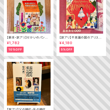
【新本・訳アリ】せかいのパン
【訳アリ】不思議の国のアリス（A
ちきゅうのパン（普及版 かこさ
lice’s Adventures in WOND
¥1,782
¥4,180
としの たべものえほん ２）
ERLAND）
10%OFF
5%OFF
【訳アリ】父の時代・私の時代