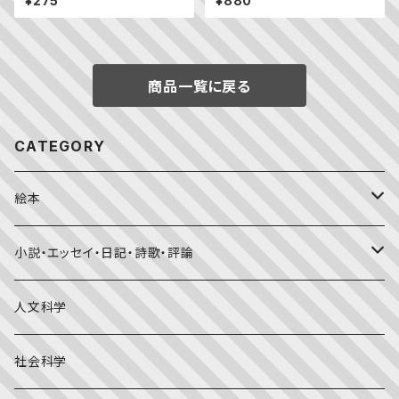
¥275
¥880
商品一覧に戻る
CATEGORY
絵本
福音館書店月刊誌
小説・エッセイ・日記・詩歌・評論
こどものとも0.1.2
その他の月刊誌
日本文学
人文科学
こどものとも年少版
おはなしプーカ
日本の絵本
詩・短歌・俳句・ことば
社会科学