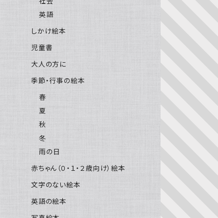
社会
英語
しかけ絵本
児童書
大人の方に
季節・行事の絵本
春
夏
秋
冬
雨の日
赤ちゃん（０・１・２歳向け）絵本
文字のない絵本
英語の絵本
写真絵本