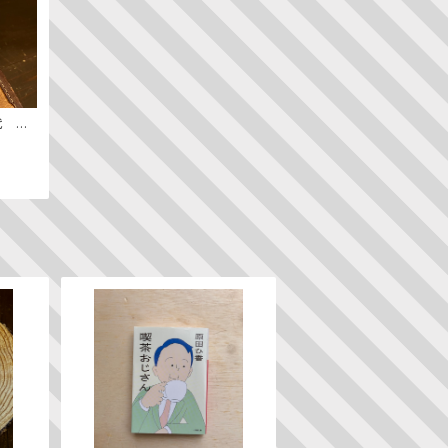
代 ─
ン史