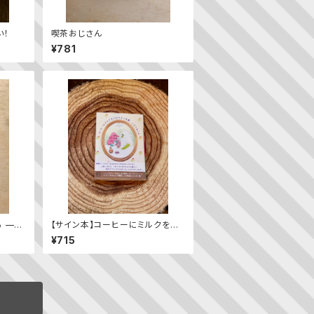
い！
喫茶おじさん
¥781
 ——
【サイン本】コーヒーにミルクを入
れるような愛
¥715