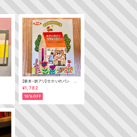
【新本・訳アリ】せかいのパン ちき
ゅうのパン（普及版 かこさとし
¥1,782
の たべものえほん ２）
10%OFF