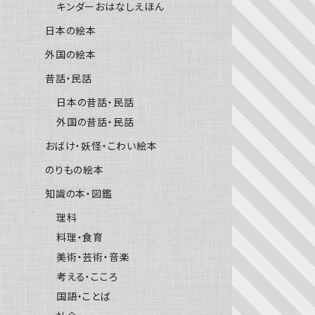
キンダーおはなしえほん
日本の絵本
外国の絵本
昔話・民話
日本の昔話・民話
外国の昔話・民話
おばけ・妖怪・こわい絵本
のりもの絵本
知識の本・図鑑
理科
料理・食育
美術・芸術・音楽
考える・こころ
国語・ことば