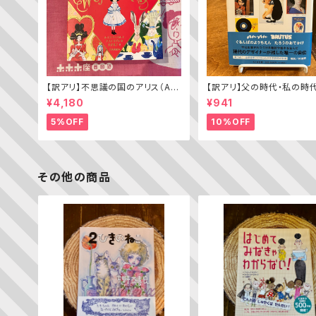
【訳アリ】不思議の国のアリス（Alic
【訳アリ】父の時代・私の時
e’s Adventures in WONDERL
わがエディトリアル・デザイ
¥4,180
¥941
AND）
5%OFF
10%OFF
その他の商品