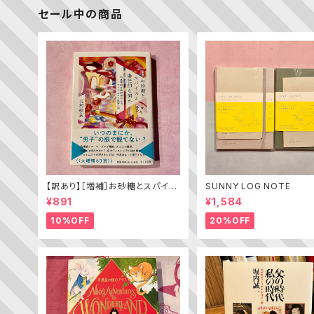
セール中の商品
【訳あり】［増補］お砂糖とスパイス
SUNNY LOG NOTE
と爆発的な何か ——不真面目な
¥891
¥1,584
批評家によるフェミニスト批評入門
10%OFF
20%OFF