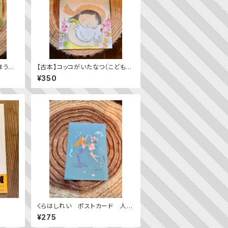
ほうど
【古本】コッコがいたなつ（こどもの
とも2023年9月号）
¥350
くらはしれい ポストカード 人魚
とダンス
¥275