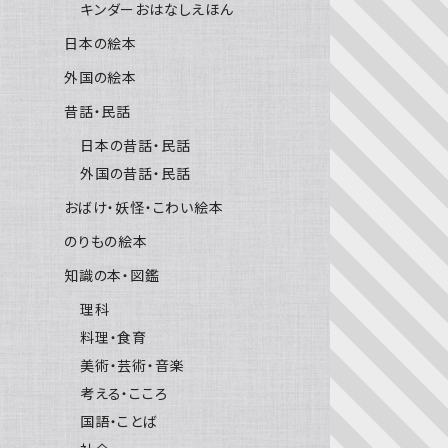
キンダーおはなしえほん
日本の絵本
外国の絵本
昔話・民話
日本の昔話・民話
外国の昔話・民話
おばけ・妖怪・こわい絵本
のりもの絵本
知識の本・図鑑
理科
料理・食育
美術・芸術・音楽
考える・こころ
国語・ことば