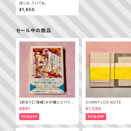
ぼくは、ういてる。
¥1,650
セール中の商品
【訳あり】［増補］お砂糖とスパイス
SUNNY LOG NOTE
と爆発的な何か ——不真面目な
¥891
¥1,584
批評家によるフェミニスト批評入門
10%OFF
20%OFF