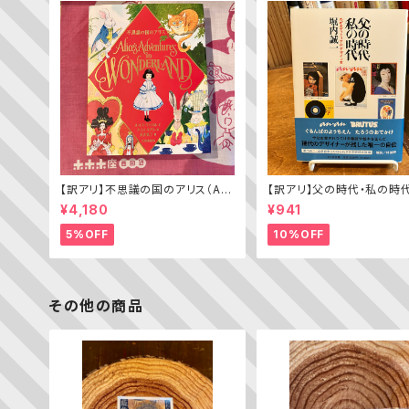
【訳アリ】不思議の国のアリス（Alic
【訳アリ】父の時代・私の時
e’s Adventures in WONDERL
わがエディトリアル・デザイ
¥4,180
¥941
AND）
5%OFF
10%OFF
その他の商品