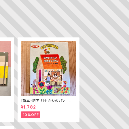
【新本・訳アリ】せかいのパン ちき
ゅうのパン（普及版 かこさとし
¥1,782
の たべものえほん ２）
10%OFF