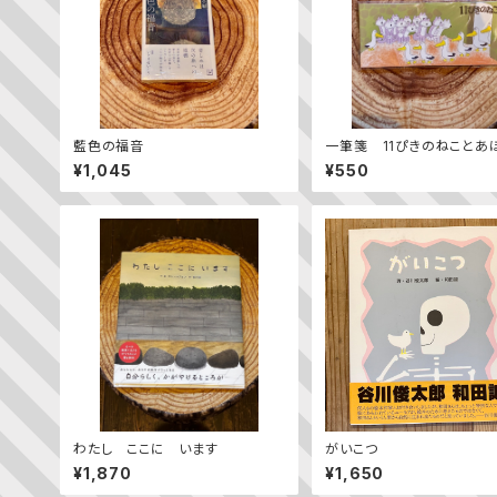
藍色の福音
一筆箋 11ぴきのねことあ
り
¥1,045
¥550
わたし ここに います
がいこつ
¥1,870
¥1,650