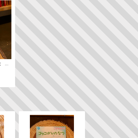
代 ─
ン史