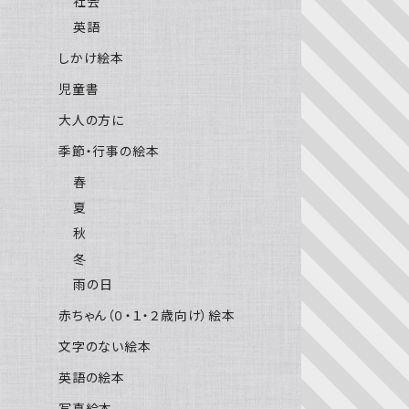
社会
英語
しかけ絵本
児童書
大人の方に
季節・行事の絵本
春
夏
秋
冬
雨の日
赤ちゃん（０・１・２歳向け）絵本
文字のない絵本
英語の絵本
写真絵本