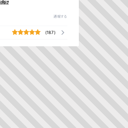
方向け
通報する
(187)