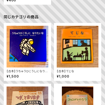
¥400
とも年中向き 2015年6月号）
同じカテゴリの商品
【古本】うちゅうひこうしになりた
【古本】てじな
いな
¥1,500
¥1,000