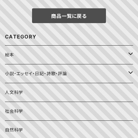
商品一覧に戻る
CATEGORY
絵本
福音館書店月刊誌
小説・エッセイ・日記・詩歌・評論
こどものとも0.1.2
その他の月刊誌
日本文学
人文科学
こどものとも年少版
おはなしプーカ
日本の絵本
詩・短歌・俳句・ことば
社会科学
こどものとも年中向き
チャイルドブックアップル（2・3歳～）
外国の絵本
評論
自然科学