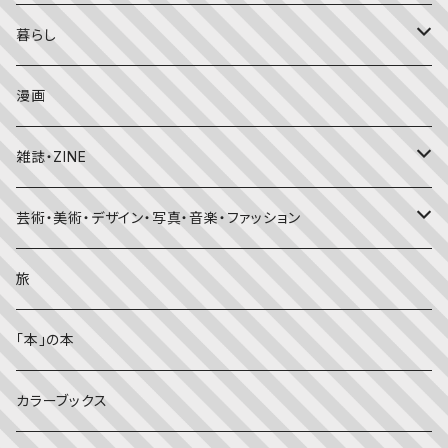
こどものとも
おはなしチャイルド（4･5･6歳～）
昔話・民話
エッセイ・日記
暮らし
たくさんのふしぎ
キンダーメルヘン
日本の昔話・民話
おばけ・妖怪・こわい絵本
海外文学
食・料理
漫画
ちいさなかがくのとも
キンダーおはなしえほん
外国の昔話・民話
のりもの絵本
住まい・インテリア
雑誌・ZINE
かがくのとも
知識の本・図鑑
体・健康
雑誌
芸術・美術・デザイン・写真・音楽・ファッション
理科
しかけ絵本
趣味
ZINE
美術・画集・図録
旅
料理・食育
児童書
ライフスタイル・生き方
音楽
「本」の本
美術・芸術・音楽
大人の方に
子育て
写真集
カラーブックス
考える・こころ