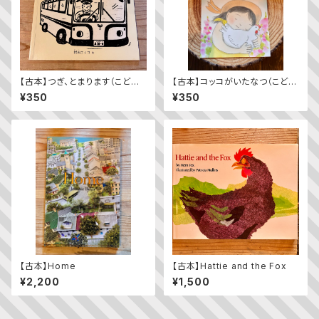
【古本】つぎ、とまります（こども
【古本】コッコがいたなつ（こども
のとも年少版 2009年11月
のとも2023年9月号）
¥350
¥350
号）（第392号）
【古本】Home
【古本】Hattie and the Fox
¥2,200
¥1,500