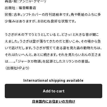
再話・絵：プンニャ・クマーリ
出版社 : 福音館書店
状態：古本。ソフトカバーの月刊誌絵本です。角や表紙のふちに多
少傷みはありますが、おおむね良好な状態です。
うさぎが木の下でうとうとしていると、どさっ！と大きな音が聞こ
えました。うさぎは空が落ちてきたのだと思いこみ、その場から急
いで逃げだします。うさぎが慌てて走る姿を見た森の動物たちは、
それはたいへんと、あとに続きます。それを見たらいおんの王さま
は……。「ジャータカ物語」を起源としたスリランカの昔話。
（出版社HPより）
International shipping available
Add to cart
日本国内にお住まいの方向け