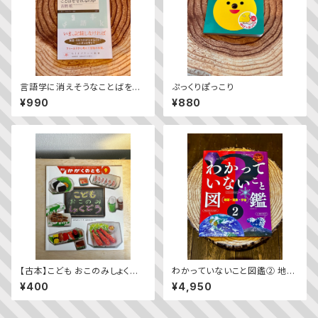
言語学に消えそうなことばを守
ぷっくりぽっこり
れるのか／吉岡乾
¥990
¥880
【古本】こども おこのみしょくどう
わかっていないこと図鑑② 地
（かがくのとも 2023年9月号）
球・気象・宇宙
¥400
¥4,950