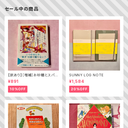
セール中の商品
【訳あり】［増補］お砂糖とスパイ
SUNNY LOG NOTE
スと爆発的な何か ——不真面
¥891
¥1,584
目な批評家によるフェミニスト批
評入門
10%OFF
20%OFF