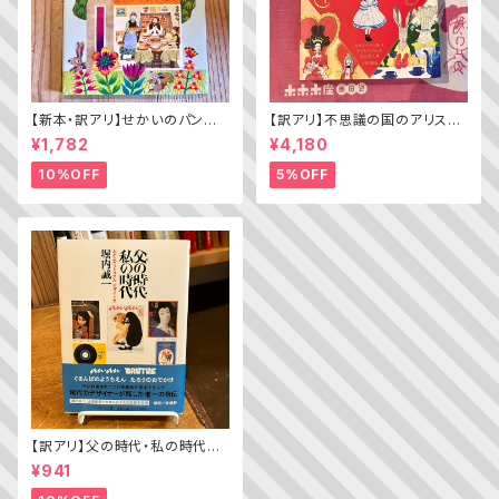
【新本・訳アリ】せかいのパン
【訳アリ】不思議の国のアリス（A
ちきゅうのパン（普及版 かこさ
lice’s Adventures in WOND
¥1,782
¥4,180
としの たべものえほん ２）
ERLAND）
10%OFF
5%OFF
【訳アリ】父の時代・私の時代
─わがエディトリアル・デザイン
¥941
史