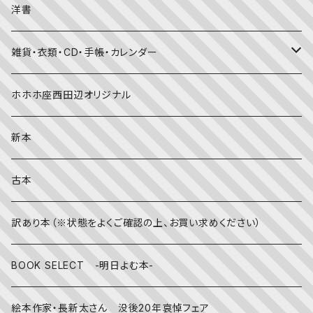
季節・行事の絵本
デザイン
洋書
国語・ことば
春
赤ちゃん（０・１・２歳向け）絵本
ファッション
雑貨・衣類・CD・手帳・カレンダー
社会
夏
文字のない絵本
映画
靴下
ホホホ座西田辺オリジナル
英語
秋
英語の絵本
伝統文化・技法
日記・手帳
新本
冬
写真絵本
CD
古本
雨の日
文房具
訳あり本（※状態をよくご確認の上、お買い求めください）
その他
BOOK SELECT -明日よむ本-
絵本作家・長新太さん 没後20年哀悼フェア