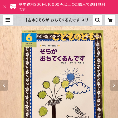
基本送料200円、10000円以上のご購入で送料無料
です
【古本】そらが おちてくるんです スリラ
ンカの昔話より（こどものとも年中向
き 2015年6月号） | ホホホ座 西田
辺 絵本・新刊本・古本