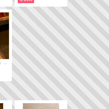
10%OFF
代 ─
ン史