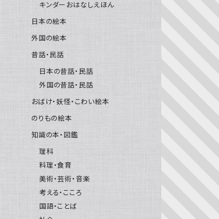
キンダーおはなしえほん
日本の絵本
外国の絵本
昔話・民話
日本の昔話・民話
外国の昔話・民話
おばけ・妖怪・こわい絵本
のりもの絵本
知識の本・図鑑
理科
料理・食育
美術・芸術・音楽
考える・こころ
国語・ことば