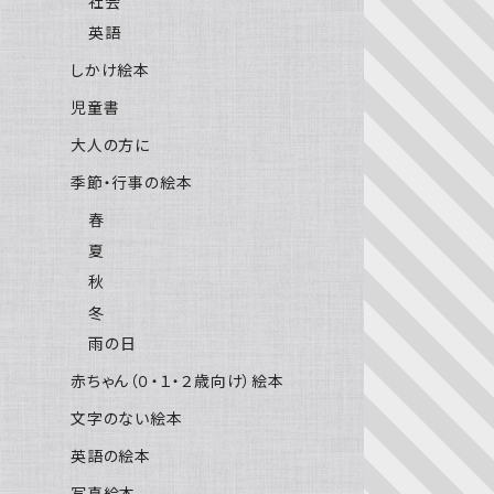
社会
英語
しかけ絵本
児童書
大人の方に
季節・行事の絵本
春
夏
秋
冬
雨の日
赤ちゃん（０・１・２歳向け）絵本
文字のない絵本
英語の絵本
写真絵本