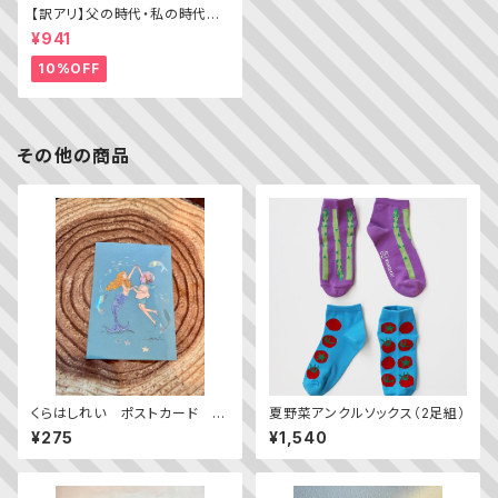
【訳アリ】父の時代・私の時代
─わがエディトリアル・デザイン
¥941
史
10%OFF
その他の商品
くらはしれい ポストカード 人
夏野菜アンクルソックス（2足組）
魚とダンス
¥275
¥1,540