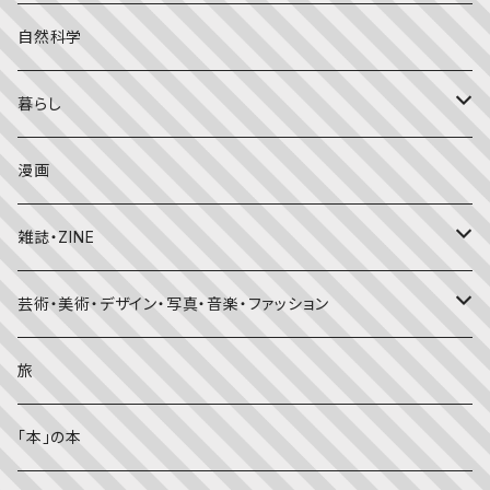
こどものとも年中向き
チャイルドブックアップル（2・3歳～）
外国の絵本
評論
自然科学
こどものとも
おはなしチャイルド（4･5･6歳～）
昔話・民話
エッセイ・日記
暮らし
たくさんのふしぎ
キンダーメルヘン
日本の昔話・民話
おばけ・妖怪・こわい絵本
海外文学
食・料理
漫画
ちいさなかがくのとも
キンダーおはなしえほん
外国の昔話・民話
のりもの絵本
住まい・インテリア
雑誌・ZINE
かがくのとも
知識の本・図鑑
体・健康
雑誌
芸術・美術・デザイン・写真・音楽・ファッション
理科
しかけ絵本
趣味
ZINE
美術・画集・図録
旅
料理・食育
児童書
ライフスタイル・生き方
音楽
「本」の本