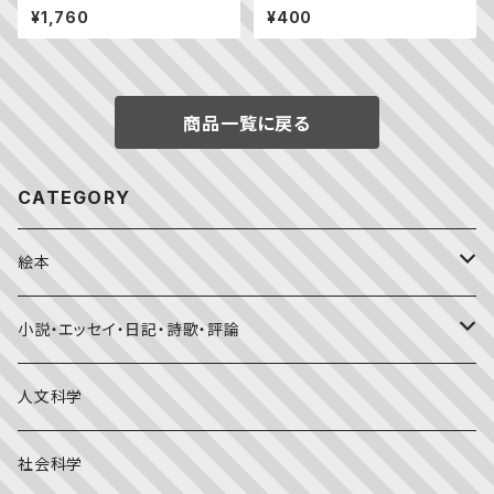
ことして生きています。
20年7月号）
¥1,760
¥400
商品一覧に戻る
CATEGORY
絵本
福音館書店月刊誌
小説・エッセイ・日記・詩歌・評論
こどものとも0.1.2
その他の月刊誌
日本文学
人文科学
こどものとも年少版
おはなしプーカ
日本の絵本
詩・短歌・俳句・ことば
社会科学