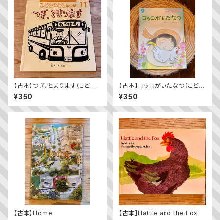
【古本】つぎ、とまります（こども
【古本】コッコがいたなつ（こども
のとも年少版 2009年11月
のとも2023年9月号）
¥350
¥350
号）（第392号）
【古本】Home
【古本】Hattie and the Fox