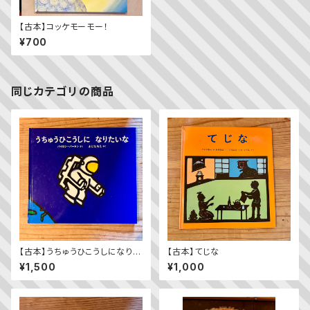
【古本】コッケモーモー！
¥700
同じカテゴリの商品
【古本】うちゅうひこうしになりた
【古本】てじな
いな
¥1,500
¥1,000