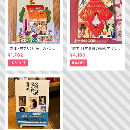
【新本・訳アリ】せかいのパン
【訳アリ】不思議の国のアリス（A
ちきゅうのパン（普及版 かこさ
lice’s Adventures in WOND
¥1,782
¥4,180
としの たべものえほん ２）
ERLAND）
10%OFF
5%OFF