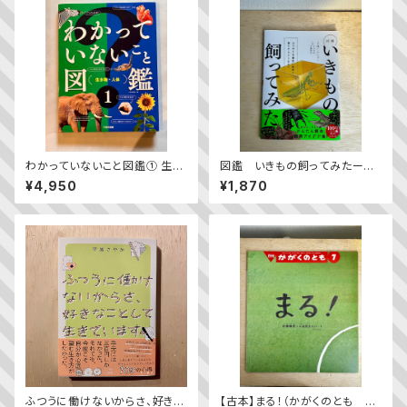
わかっていないこと図鑑① 生き
図鑑 いきもの飼ってみたーカ
物・人体
マキリを黄色い世界で育てたら
¥4,950
¥1,870
どうなる？
ふつうに働けないからさ、好きな
【古本】まる！（かがくのとも 20