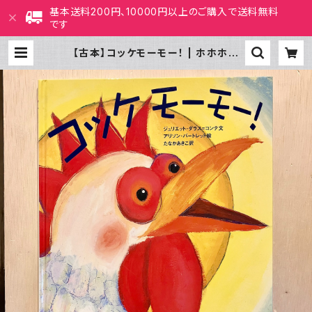
基本送料200円、10000円以上のご購入で送料無料
です
【古本】コッケモーモー！ | ホホホ座
西田辺 絵本・新刊本・古本