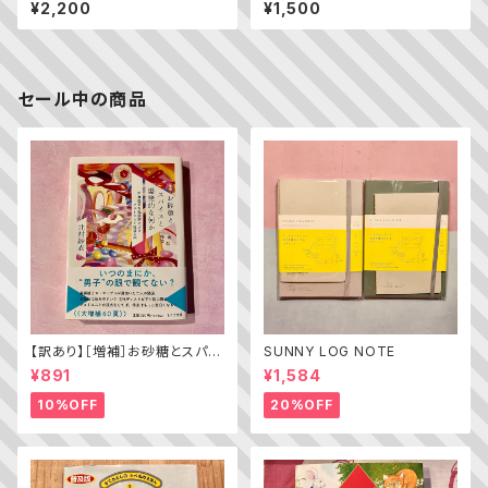
¥2,200
¥1,500
セール中の商品
【訳あり】［増補］お砂糖とスパイ
SUNNY LOG NOTE
スと爆発的な何か ——不真面
¥891
¥1,584
目な批評家によるフェミニスト批
評入門
10%OFF
20%OFF