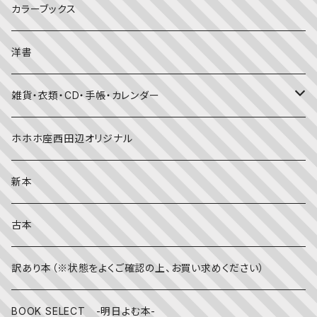
美術・芸術・音楽
大人の方に
子育て
写真集
カラーブックス
考える・こころ
季節・行事の絵本
デザイン
洋書
国語・ことば
春
赤ちゃん（０・１・２歳向け）絵本
ファッション
雑貨・衣類・CD・手帳・カレンダー
社会
夏
文字のない絵本
映画
靴下
ホホホ座西田辺オリジナル
英語
秋
英語の絵本
伝統文化・技法
日記・手帳
新本
冬
写真絵本
CD
古本
雨の日
文房具
訳あり本（※状態をよくご確認の上、お買い求めください）
その他
BOOK SELECT -明日よむ本-