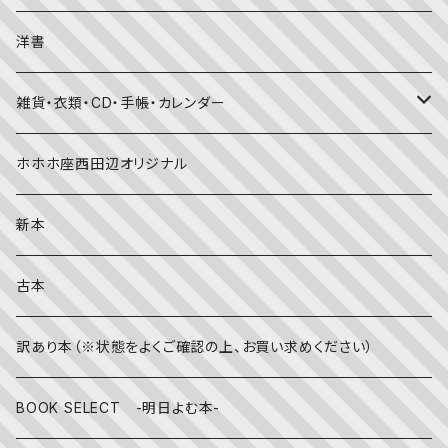
考える・こころ
季節・行事の絵本
デザイン
洋書
国語・ことば
春
赤ちゃん（０・１・２歳向け）絵本
ファッション
雑貨・衣類・CD・手帳・カレンダー
社会
夏
文字のない絵本
映画
靴下
ホホホ座西田辺オリジナル
英語
秋
英語の絵本
伝統文化・技法
日記・手帳
新本
冬
写真絵本
CD
古本
雨の日
文房具
訳あり本（※状態をよくご確認の上、お買い求めください）
その他
BOOK SELECT -明日よむ本-