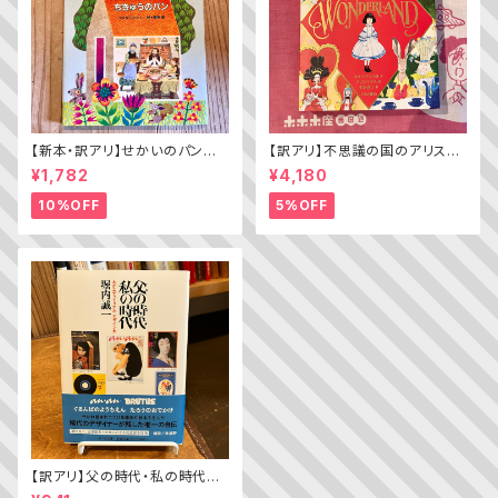
【新本・訳アリ】せかいのパン
【訳アリ】不思議の国のアリス（A
ちきゅうのパン（普及版 かこさ
lice’s Adventures in WOND
¥1,782
¥4,180
としの たべものえほん ２）
ERLAND）
10%OFF
5%OFF
【訳アリ】父の時代・私の時代
─わがエディトリアル・デザイン