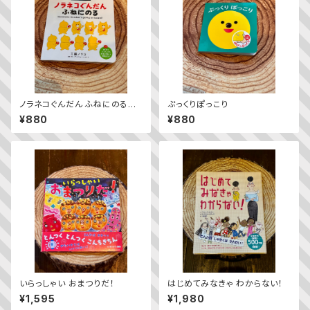
ノラネコぐんだん ふねにのる
ぷっくりぽっこり
Noraneko Gundan’s going
¥880
¥880
on board!
いらっしゃい おまつりだ！
はじめてみなきゃ わからない！
¥1,595
¥1,980