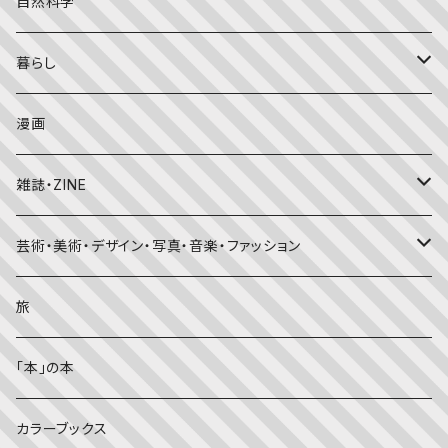
外国の絵本
評論
自然科学
こどものとも
おはなしチャイルド（4･5･6歳～）
昔話・民話
エッセイ・日記
暮らし
たくさんのふしぎ
キンダーメルヘン
日本の昔話・民話
おばけ・妖怪・こわい絵本
海外文学
食・料理
漫画
ちいさなかがくのとも
キンダーおはなしえほん
外国の昔話・民話
のりもの絵本
住まい・インテリア
雑誌・ZINE
かがくのとも
知識の本・図鑑
体・健康
雑誌
芸術・美術・デザイン・写真・音楽・ファッション
理科
しかけ絵本
趣味
ZINE
美術・画集・図録
旅
料理・食育
児童書
ライフスタイル・生き方
音楽
「本」の本
美術・芸術・音楽
大人の方に
子育て
写真集
カラーブックス