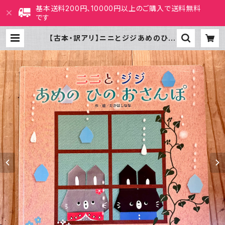
基本送料200円、10000円以上のご購入で送料無料
です
【古本・訳アリ】ニニとジジあめのひの
おさんぽ（キンダーメルヘン 2020
年6月号） | ホホホ座 西田辺 絵本・
新刊本・古本