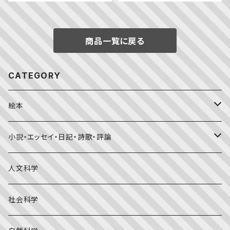
商品一覧に戻る
CATEGORY
絵本
福音館書店月刊誌
小説・エッセイ・日記・詩歌・評論
こどものとも0.1.2
その他の月刊誌
日本文学
人文科学
こどものとも年少版
おはなしプーカ
日本の絵本
詩・短歌・俳句・ことば
社会科学
こどものとも年中向き
チャイルドブックアップル（2・3歳～）