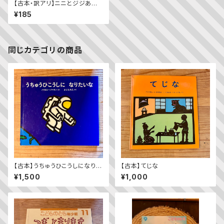
【古本・訳アリ】ニニとジジあめ
のひのおさんぽ（キンダーメルヘ
¥185
ン 2020年6月号）
同じカテゴリの商品
【古本】うちゅうひこうしになりた
【古本】てじな
いな
¥1,500
¥1,000