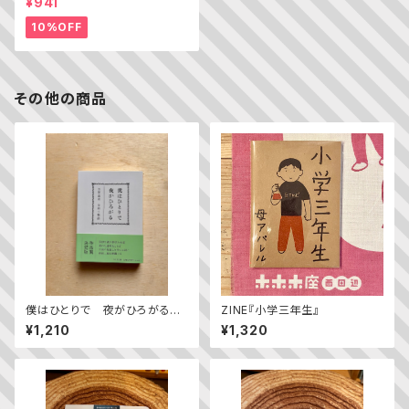
¥941
史
10%OFF
その他の商品
僕はひとりで 夜がひろがる
ZINE『小学三年生』
——立原道造 全詩＋物語
¥1,210
¥1,320