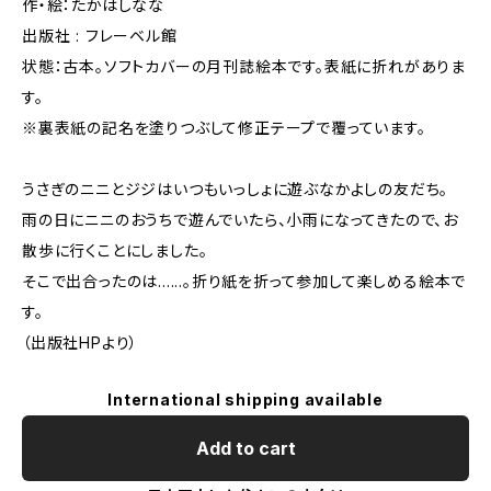
作・絵：たかはしなな
出版社 : フレーベル館
状態：古本。ソフトカバーの月刊誌絵本です。表紙に折れがありま
す。
※裏表紙の記名を塗りつぶして修正テープで覆っています。
うさぎのニニとジジはいつもいっしょに遊ぶなかよしの友だち。
雨の日にニニのおうちで遊んでいたら、小雨になってきたので、お
散歩に行くことにしました。
そこで出合ったのは......。折り紙を折って参加して楽しめる絵本で
す。
（出版社HPより）
International shipping available
Add to cart