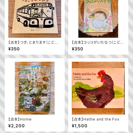
【古本】つぎ、とまります（こども
【古本】コッコがいたなつ（こども
のとも年少版 2009年11月
のとも2023年9月号）
¥350
¥350
号）（第392号）
【古本】Home
【古本】Hattie and the Fox
¥2,200
¥1,500