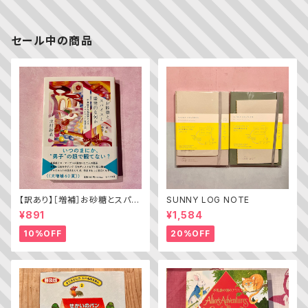
セール中の商品
【訳あり】［増補］お砂糖とスパイ
SUNNY LOG NOTE
スと爆発的な何か ——不真面
¥891
¥1,584
目な批評家によるフェミニスト批
評入門
10%OFF
20%OFF