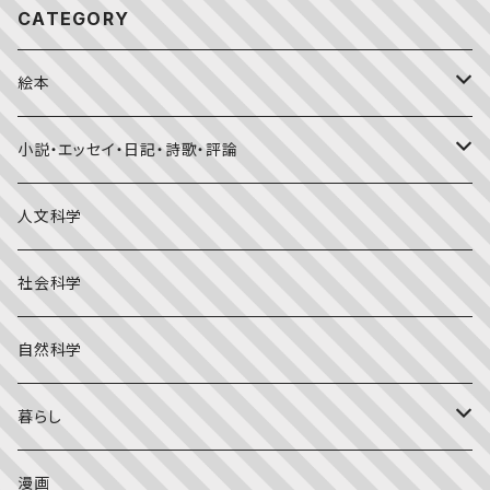
CATEGORY
絵本
福音館書店月刊誌
小説・エッセイ・日記・詩歌・評論
こどものとも0.1.2
その他の月刊誌
日本文学
人文科学
こどものとも年少版
おはなしプーカ
日本の絵本
詩・短歌・俳句・ことば
社会科学
こどものとも年中向き
チャイルドブックアップル（2・3歳～）
外国の絵本
評論
自然科学
こどものとも
おはなしチャイルド（4･5･6歳～）
昔話・民話
エッセイ・日記
暮らし
たくさんのふしぎ
キンダーメルヘン
日本の昔話・民話
おばけ・妖怪・こわい絵本
海外文学
食・料理
漫画