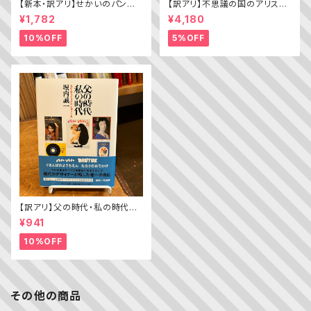
【新本・訳アリ】せかいのパン
【訳アリ】不思議の国のアリス（A
ちきゅうのパン（普及版 かこさ
lice’s Adventures in WOND
¥1,782
¥4,180
としの たべものえほん ２）
ERLAND）
10%OFF
5%OFF
【訳アリ】父の時代・私の時代
─わがエディトリアル・デザイン
¥941
史
10%OFF
その他の商品