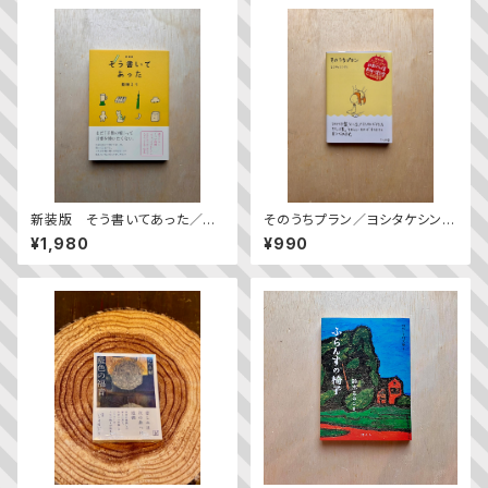
新装版 そう書いてあった／益
そのうちプラン／ヨシタケシンス
田ミリ
ケ
¥1,980
¥990