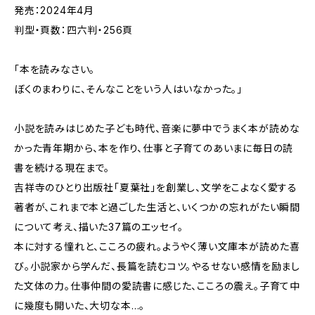
発売：2024年4月
判型・頁数：四六判・256頁
「本を読みなさい。
ぼくのまわりに、そんなことをいう人はいなかった。」
小説を読みはじめた子ども時代、音楽に夢中でうまく本が読めな
かった青年期から、本を作り、仕事と子育てのあいまに毎日の読
書を続ける現在まで。
吉祥寺のひとり出版社「夏葉社」を創業し、文学をこよなく愛する
著者が、これまで本と過ごした生活と、いくつかの忘れがたい瞬間
について考え、描いた37篇のエッセイ。
本に対する憧れと、こころの疲れ。ようやく薄い文庫本が読めた喜
び。小説家から学んだ、長篇を読むコツ。やるせない感情を励まし
た文体の力。仕事仲間の愛読書に感じた、こころの震え。子育て中
に幾度も開いた、大切な本…。