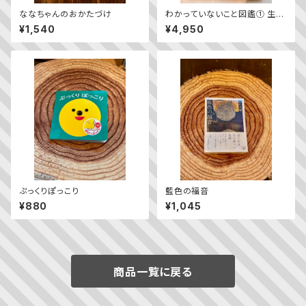
ななちゃんのおかたづけ
わかっていないこと図鑑① 生き
物・人体
¥1,540
¥4,950
ぷっくりぽっこり
藍色の福音
¥880
¥1,045
商品一覧に戻る