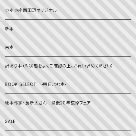
社会
夏
文字のない絵本
映画
靴下
ホホホ座西田辺オリジナル
英語
秋
英語の絵本
伝統文化・技法
日記・手帳
新本
冬
写真絵本
CD
古本
雨の日
文房具
訳あり本（※状態をよくご確認の上、お買い求めください）
その他
BOOK SELECT -明日よむ本-
絵本作家・長新太さん 没後20年哀悼フェア
SALE