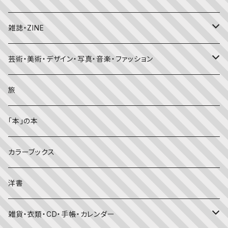
ちいさなかがくのとも
キンダーおはなしえほん
外国の昔話・民話
のりもの絵本
住まい・インテリア
雑誌・ZINE
かがくのとも
知識の本・図鑑
体・健康
雑誌
芸術・美術・デザイン・写真・音楽・ファッション
理科
しかけ絵本
趣味
ZINE
美術・画集・図録
旅
料理・食育
児童書
ライフスタイル・生き方
音楽
「本」の本
美術・芸術・音楽
大人の方に
子育て
写真集
カラーブックス
考える・こころ
季節・行事の絵本
デザイン
洋書
国語・ことば
春
赤ちゃん（０・１・２歳向け）絵本
ファッション
雑貨・衣類・CD・手帳・カレンダー