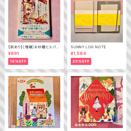
【訳あり】［増補］お砂糖とスパイ
SUNNY LOG NOTE
スと爆発的な何か ——不真面
¥891
¥1,584
目な批評家によるフェミニスト批
評入門
10%OFF
20%OFF