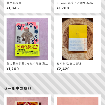
藍色の福音
ふらんすの椅子／鈴木 るみこ
¥1,045
¥1,760
急に具合が悪くなる／宮野 真生
せやかて、あの街は
子・磯野 真穂
¥1,760
¥2,420
セール中の商品