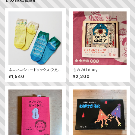
その他の商品
ネコネコショートソックス（2足
もののけdiary
組）
¥1,540
¥2,200