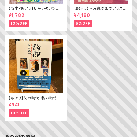
【新本・訳アリ】せかいのパン
【訳アリ】不思議の国のアリス（A
ちきゅうのパン（普及版 かこさ
lice’s Adventures in WOND
¥1,782
¥4,180
としの たべものえほん ２）
ERLAND）
10%OFF
5%OFF
【訳アリ】父の時代・私の時代
─わがエディトリアル・デザイン
¥941
史
10%OFF