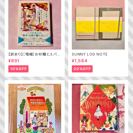
【訳あり】［増補］お砂糖とスパイ
SUNNY LOG NOTE
スと爆発的な何か ——不真面
¥891
¥1,584
目な批評家によるフェミニスト批
評入門
10%OFF
20%OFF