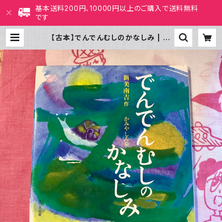
基本送料200円、10000円以上のご購入で送料無料
です
【古本】でんでんむしのかなしみ | ホ
ホホ座 西田辺 絵本・新刊本・古本