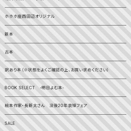
社会
夏
文字のない絵本
映画
靴下
ホホホ座西田辺オリジナル
英語
秋
英語の絵本
伝統文化・技法
日記・手帳
新本
冬
写真絵本
CD
古本
雨の日
文房具
訳あり本（※状態をよくご確認の上、お買い求めください）
その他
BOOK SELECT -明日よむ本-
絵本作家・長新太さん 没後20年哀悼フェア
SALE