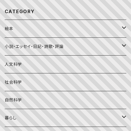
CATEGORY
絵本
福音館書店月刊誌
小説・エッセイ・日記・詩歌・評論
こどものとも0.1.2
その他の月刊誌
日本文学
人文科学
こどものとも年少版
おはなしプーカ
日本の絵本
詩・短歌・俳句・ことば
社会科学
こどものとも年中向き
チャイルドブックアップル（2・3歳～）
外国の絵本
評論
自然科学
こどものとも
おはなしチャイルド（4･5･6歳～）
昔話・民話
エッセイ・日記
暮らし
たくさんのふしぎ
キンダーメルヘン