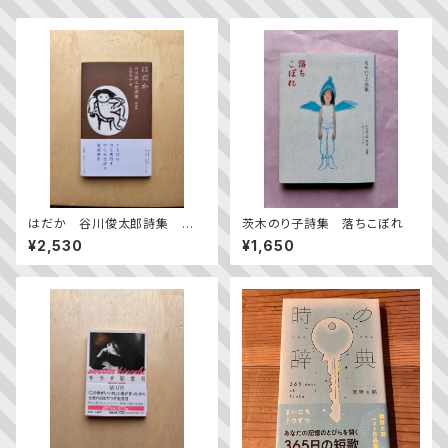
はだか 谷川俊太郎詩集 新
茨木のり子詩集 落ちこぼれ
装版
¥2,530
¥1,650