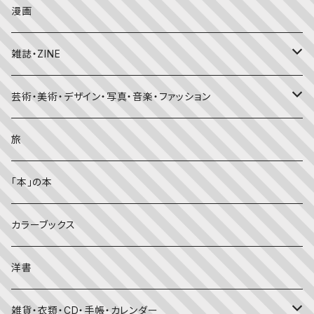
日本の昔話・民話
おばけ・妖怪・こわい絵本
海外文学
食・料理
漫画
ちいさなかがくのとも
キンダーおはなしえほん
外国の昔話・民話
のりもの絵本
住まい・インテリア
雑誌・ZINE
かがくのとも
知識の本・図鑑
体・健康
雑誌
芸術・美術・デザイン・写真・音楽・ファッション
理科
しかけ絵本
趣味
ZINE
美術・画集・図録
旅
料理・食育
児童書
ライフスタイル・生き方
音楽
「本」の本
美術・芸術・音楽
大人の方に
子育て
写真集
カラーブックス
考える・こころ
季節・行事の絵本
デザイン
洋書
国語・ことば
春
赤ちゃん（０・１・２歳向け）絵本
ファッション
雑貨・衣類・CD・手帳・カレンダー