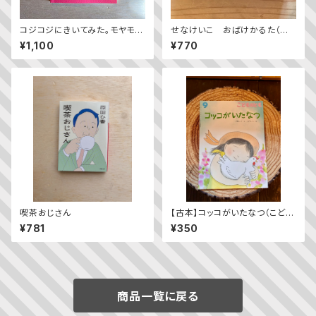
コジコジにきいてみた。モヤモヤ
せなけいこ おばけかるた（普
問答集
及版）
¥1,100
¥770
喫茶おじさん
【古本】コッコがいたなつ（こども
のとも2023年9月号）
¥781
¥350
商品一覧に戻る