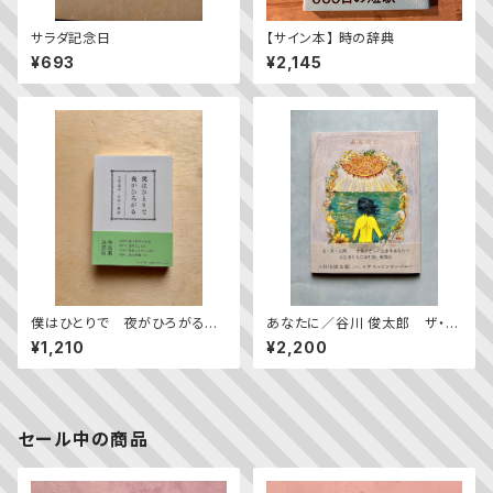
サラダ記念日
【サイン本】 時の辞典
¥693
¥2,145
僕はひとりで 夜がひろがる
あなたに／谷川 俊太郎 ザ・キ
——立原道造 全詩＋物語
ャビンカンパニー
¥1,210
¥2,200
セール中の商品