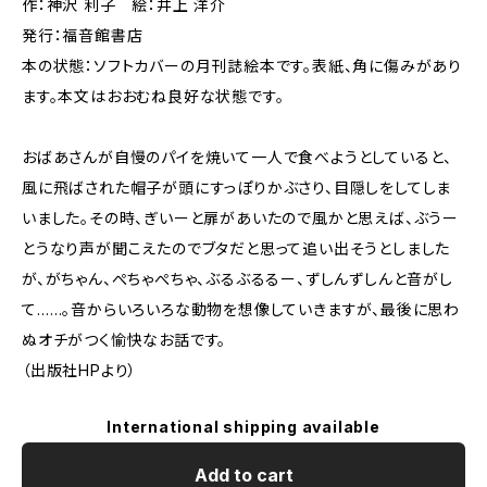
作：神沢 利子 絵：井上 洋介
発行：福音館書店
本の状態：ソフトカバーの月刊誌絵本です。表紙、角に傷みがあり
ます。本文はおおむね良好な状態です。
おばあさんが自慢のパイを焼いて一人で食べようとしていると、
風に飛ばされた帽子が頭にすっぽりかぶさり、目隠しをしてしま
いました。その時、ぎいーと扉があいたので風かと思えば、ぶうー
とうなり声が聞こえたのでブタだと思って追い出そうとしました
が、がちゃん、ぺちゃぺちゃ、ぶるぶるるー、ずしんずしんと音がし
て……。音からいろいろな動物を想像していきますが、最後に思わ
ぬオチがつく愉快なお話です。
（出版社HPより）
International shipping available
Add to cart