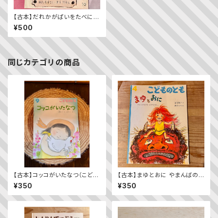
【古本】だれかがぱいをたべにき
た（普及版こどものとも 1984
¥500
年10月号）
同じカテゴリの商品
【古本】コッコがいたなつ（こども
【古本】まゆとおに やまんばのむ
のとも2023年9月号）
すめ まゆのおはなし（こどもの
¥350
¥350
とも1999年4月号）