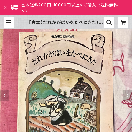
基本送料200円、10000円以上のご購入で送料無料
です
【古本】だれかがぱいをたべにきた（普
及版こどものとも 1984年10月号）
| ホホホ座 西田辺 絵本・新刊本・古
本