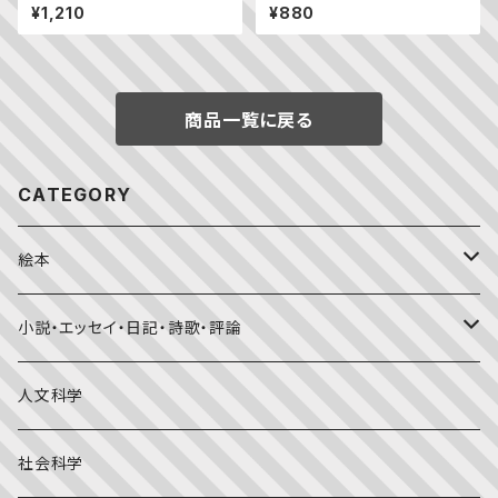
——立原道造 全詩＋物語
Noraneko Gundan’s going
¥1,210
¥880
on board!
商品一覧に戻る
CATEGORY
絵本
福音館書店月刊誌
小説・エッセイ・日記・詩歌・評論
こどものとも0.1.2
その他の月刊誌
日本文学
人文科学
こどものとも年少版
おはなしプーカ
日本の絵本
詩・短歌・俳句・ことば
社会科学