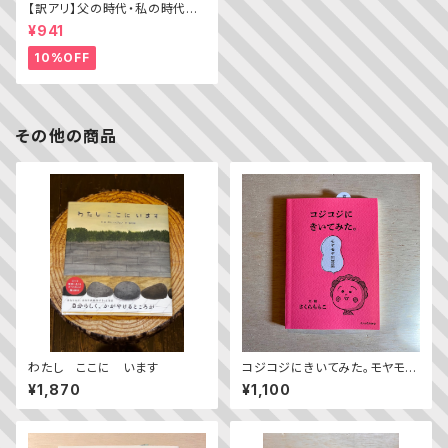
【訳アリ】父の時代・私の時代
─わがエディトリアル・デザイン
¥941
史
10%OFF
その他の商品
わたし ここに います
コジコジにきいてみた。モヤモヤ
問答集
¥1,870
¥1,100