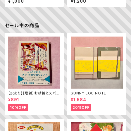
¥1,000
¥1,200
セール中の商品
【訳あり】［増補］お砂糖とスパイ
SUNNY LOG NOTE
スと爆発的な何か ——不真面
¥891
¥1,584
目な批評家によるフェミニスト批
評入門
10%OFF
20%OFF