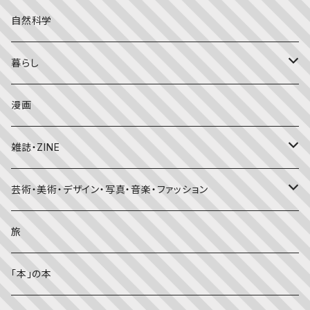
こどものとも年中向き
チャイルドブックアップル（2・3歳～）
外国の絵本
評論
自然科学
こどものとも
おはなしチャイルド（4･5･6歳～）
昔話・民話
エッセイ・日記
暮らし
たくさんのふしぎ
キンダーメルヘン
日本の昔話・民話
おばけ・妖怪・こわい絵本
海外文学
食・料理
漫画
ちいさなかがくのとも
キンダーおはなしえほん
外国の昔話・民話
のりもの絵本
住まい・インテリア
雑誌・ZINE
かがくのとも
知識の本・図鑑
体・健康
雑誌
芸術・美術・デザイン・写真・音楽・ファッション
理科
しかけ絵本
趣味
ZINE
美術・画集・図録
旅
料理・食育
児童書
ライフスタイル・生き方
音楽
「本」の本
美術・芸術・音楽