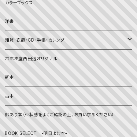
大人の方に
子育て
写真集
カラーブックス
考える・こころ
季節・行事の絵本
デザイン
洋書
国語・ことば
春
赤ちゃん（０・１・２歳向け）絵本
ファッション
雑貨・衣類・CD・手帳・カレンダー
社会
夏
文字のない絵本
映画
靴下
ホホホ座西田辺オリジナル
英語
秋
英語の絵本
伝統文化・技法
日記・手帳
新本
冬
写真絵本
CD
古本
雨の日
文房具
訳あり本（※状態をよくご確認の上、お買い求めください）
その他
BOOK SELECT -明日よむ本-