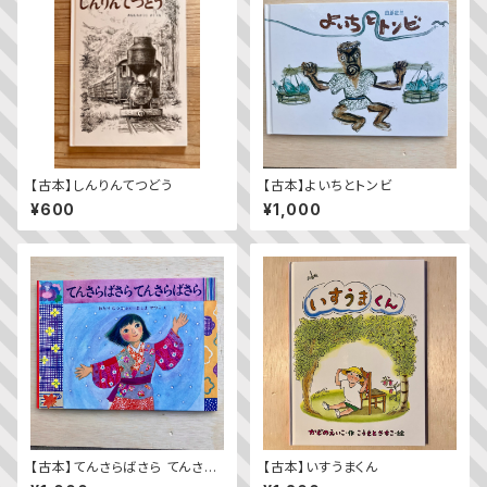
【古本】しんりんてつどう
【古本】よいちとトンビ
¥600
¥1,000
【古本】てんさらばさら てんさら
【古本】いすうまくん
ばさら