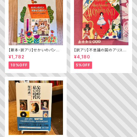
【新本・訳アリ】せかいのパン
【訳アリ】不思議の国のアリス（A
ちきゅうのパン（普及版 かこさ
lice’s Adventures in WOND
¥1,782
¥4,180
としの たべものえほん ２）
ERLAND）
10%OFF
5%OFF