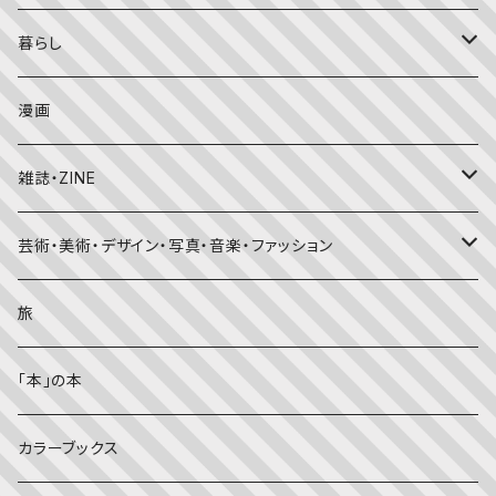
こどものとも
おはなしチャイルド（4･5･6歳～）
昔話・民話
エッセイ・日記
暮らし
たくさんのふしぎ
キンダーメルヘン
日本の昔話・民話
おばけ・妖怪・こわい絵本
海外文学
食・料理
漫画
ちいさなかがくのとも
キンダーおはなしえほん
外国の昔話・民話
のりもの絵本
住まい・インテリア
雑誌・ZINE
かがくのとも
知識の本・図鑑
体・健康
雑誌
芸術・美術・デザイン・写真・音楽・ファッション
理科
しかけ絵本
趣味
ZINE
美術・画集・図録
旅
料理・食育
児童書
ライフスタイル・生き方
音楽
「本」の本
美術・芸術・音楽
大人の方に
子育て
写真集
カラーブックス