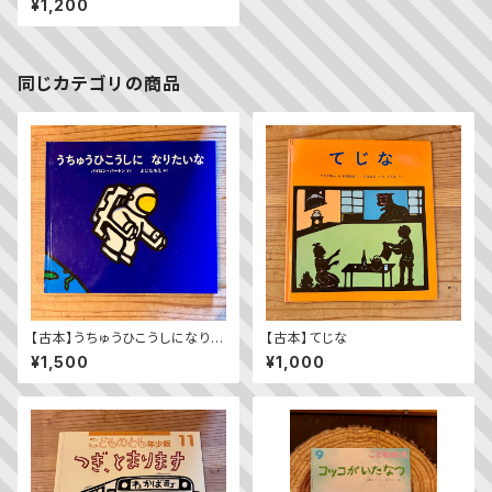
¥1,200
同じカテゴリの商品
【古本】うちゅうひこうしになりた
【古本】てじな
いな
¥1,500
¥1,000