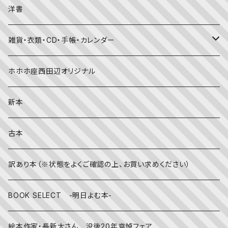
考える・こころ
季節・行事の絵本
デザイン
洋書
国語・ことば
春
赤ちゃん（０・１・２歳向け）絵本
ファッション
雑貨・衣類・CD・手帳・カレンダー
社会
夏
文字のない絵本
映画
靴下
ホホホ座西田辺オリジナル
英語
秋
英語の絵本
伝統文化・技法
日記・手帳
新本
冬
写真絵本
CD
古本
雨の日
文房具
訳あり本（※状態をよくご確認の上、お買い求めください）
その他
BOOK SELECT -明日よむ本-
絵本作家・長新太さん 没後20年哀悼フェア