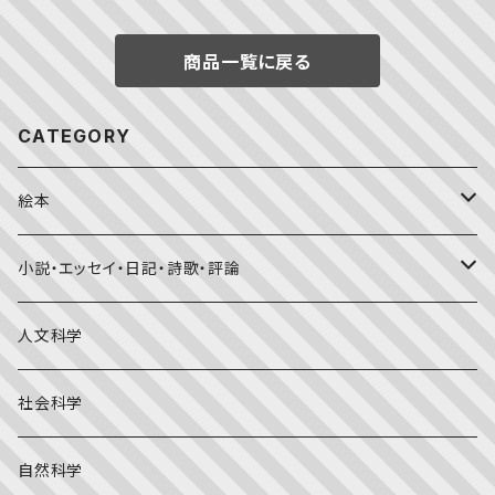
商品一覧に戻る
CATEGORY
絵本
福音館書店月刊誌
小説・エッセイ・日記・詩歌・評論
こどものとも0.1.2
その他の月刊誌
日本文学
人文科学
こどものとも年少版
おはなしプーカ
日本の絵本
詩・短歌・俳句・ことば
社会科学
こどものとも年中向き
チャイルドブックアップル（2・3歳～）
外国の絵本
評論
自然科学