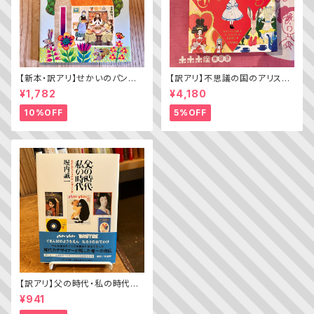
【新本・訳アリ】せかいのパン
【訳アリ】不思議の国のアリス（A
ちきゅうのパン（普及版 かこさ
lice’s Adventures in WOND
¥1,782
¥4,180
としの たべものえほん ２）
ERLAND）
10%OFF
5%OFF
【訳アリ】父の時代・私の時代
─わがエディトリアル・デザイン
¥941
史