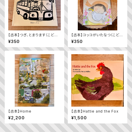
【古本】つぎ、とまります（こども
【古本】コッコがいたなつ（こども
のとも年少版 2009年11月
のとも2023年9月号）
¥350
¥350
号）（第392号）
【古本】Home
【古本】Hattie and the Fox
¥2,200
¥1,500