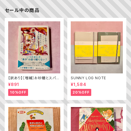
セール中の商品
【訳あり】［増補］お砂糖とスパイ
SUNNY LOG NOTE
スと爆発的な何か ——不真面
¥891
¥1,584
目な批評家によるフェミニスト批
評入門
10%OFF
20%OFF