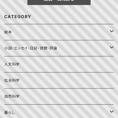
CATEGORY
絵本
福音館書店月刊誌
小説・エッセイ・日記・詩歌・評論
こどものとも0.1.2
その他の月刊誌
日本文学
人文科学
こどものとも年少版
おはなしプーカ
日本の絵本
詩・短歌・俳句・ことば
社会科学
こどものとも年中向き
チャイルドブックアップル（2・3歳～）
外国の絵本
評論
自然科学
こどものとも
おはなしチャイルド（4･5･6歳～）
昔話・民話
エッセイ・日記
暮らし