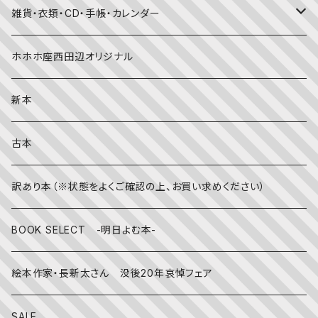
春
赤ちゃん（０・１・２歳向け）絵本
ファッション
雑貨・衣類・CD・手帳・カレンダー
社会
夏
文字のない絵本
映画
靴下
ホホホ座西田辺オリジナル
英語
秋
英語の絵本
伝統文化・技法
日記・手帳
新本
冬
写真絵本
CD
古本
雨の日
文房具
訳あり本（※状態をよくご確認の上、お買い求めください）
その他
BOOK SELECT -明日よむ本-
絵本作家・長新太さん 没後20年哀悼フェア
SALE