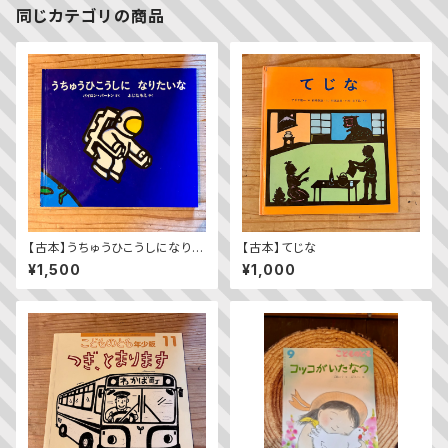
同じカテゴリの商品
【古本】うちゅうひこうしになりた
【古本】てじな
いな
¥1,500
¥1,000