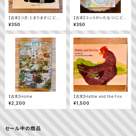
【古本】つぎ、とまります（こども
【古本】コッコがいたなつ（こども
のとも年少版 2009年11月
のとも2023年9月号）
¥350
¥350
号）（第392号）
【古本】Home
【古本】Hattie and the Fox
¥2,200
¥1,500
セール中の商品