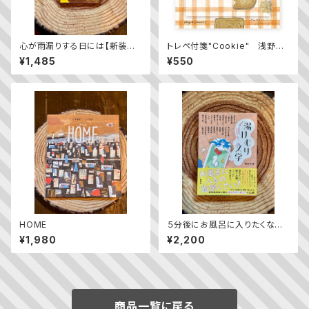
心が雨漏りする日には【新装版】
トレペ付箋"Cookie" 浅野み
／ 中島らも
どり
¥1,485
¥550
HOME
５分後にお風呂に入りたくなる！
湯けむり文学
¥1,980
¥2,200
商品一覧に戻る