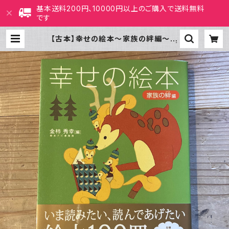
基本送料200円、10000円以上のご購入で送料無料
です
【古本】幸せの絵本～家族の絆編～大
人と子どもの心をつなぐ絵本100選 |
ホホホ座 西田辺 絵本・新刊本・古本