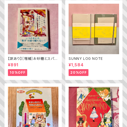
【訳あり】［増補］お砂糖とスパイ
SUNNY LOG NOTE
スと爆発的な何か ——不真面
¥891
¥1,584
目な批評家によるフェミニスト批
評入門
10%OFF
20%OFF