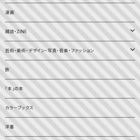
たくさんのふしぎ
キンダーメルヘン
日本の昔話・民話
おばけ・妖怪・こわい絵本
海外文学
食・料理
漫画
ちいさなかがくのとも
キンダーおはなしえほん
外国の昔話・民話
のりもの絵本
住まい・インテリア
雑誌・ZINE
かがくのとも
知識の本・図鑑
体・健康
雑誌
芸術・美術・デザイン・写真・音楽・ファッション
理科
しかけ絵本
趣味
ZINE
美術・画集・図録
旅
料理・食育
児童書
ライフスタイル・生き方
音楽
「本」の本
美術・芸術・音楽
大人の方に
子育て
写真集
カラーブックス
考える・こころ
季節・行事の絵本
デザイン
洋書
国語・ことば