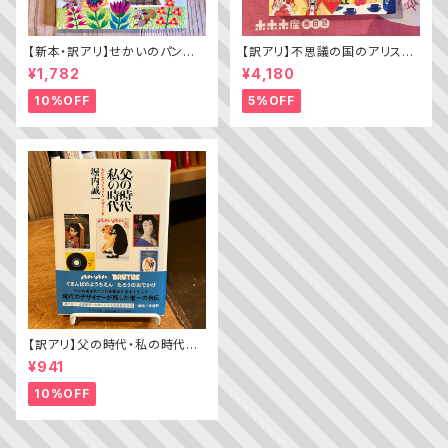
【新本・訳アリ】せかいのパン
【訳アリ】不思議の国のアリス（A
ちきゅうのパン（普及版 かこさ
lice’s Adventures in WOND
¥1,782
¥4,180
としの たべものえほん ２）
ERLAND）
10%OFF
5%OFF
【訳アリ】父の時代・私の時代
─わがエディトリアル・デザイン
¥941
史
10%OFF