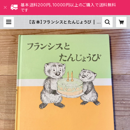
基本送料200円、10000円以上のご購入で送料無料
です
【古本】フランシスとたんじょうび | ホ
ホホ座 西田辺 絵本・新刊本・古本