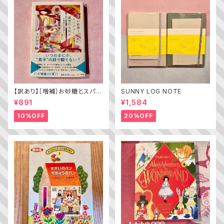
【訳あり】［増補］お砂糖とスパイ
SUNNY LOG NOTE
スと爆発的な何か ——不真面
¥891
¥1,584
目な批評家によるフェミニスト批
評入門
10%OFF
20%OFF