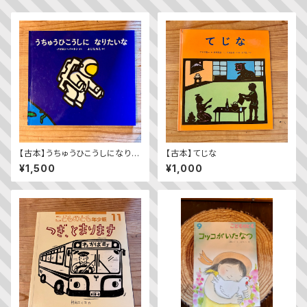
【古本】うちゅうひこうしになりた
【古本】てじな
いな
¥1,500
¥1,000