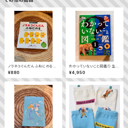
その他の商品
ノラネコぐんだん ふねにのる
わかっていないこと図鑑① 生き
Noraneko Gundan’s going
物・人体
¥880
¥4,950
on board!