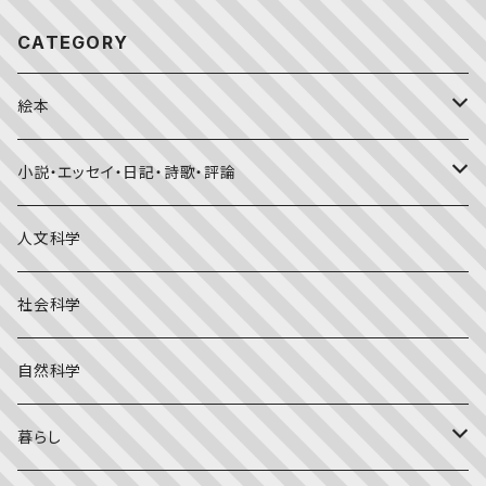
CATEGORY
絵本
福音館書店月刊誌
小説・エッセイ・日記・詩歌・評論
こどものとも0.1.2
その他の月刊誌
日本文学
人文科学
こどものとも年少版
おはなしプーカ
日本の絵本
詩・短歌・俳句・ことば
社会科学
こどものとも年中向き
チャイルドブックアップル（2・3歳～）
外国の絵本
評論
自然科学
こどものとも
おはなしチャイルド（4･5･6歳～）
昔話・民話
エッセイ・日記
暮らし
たくさんのふしぎ
キンダーメルヘン