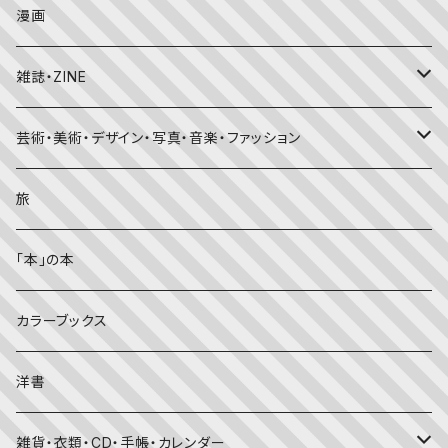
日本の昔話・民話
おばけ・妖怪・こわい絵本
海外文学
食・料理
漫画
ちいさなかがくのとも
キンダーおはなしえほん
外国の昔話・民話
のりもの絵本
住まい・インテリア
雑誌・ZINE
かがくのとも
知識の本・図鑑
体・健康
雑誌
芸術・美術・デザイン・写真・音楽・ファッション
理科
しかけ絵本
趣味
ZINE
美術・画集・図録
旅
料理・食育
児童書
ライフスタイル・生き方
音楽
「本」の本
美術・芸術・音楽
大人の方に
子育て
写真集
カラーブックス
考える・こころ
季節・行事の絵本
デザイン
洋書
国語・ことば
春
赤ちゃん（０・１・２歳向け）絵本
ファッション
雑貨・衣類・CD・手帳・カレンダー