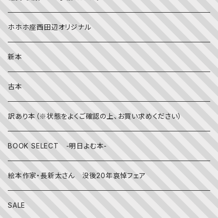
社会
夏
文字のない絵本
映画
靴下
ホホホ座西田辺オリジナル
英語
秋
英語の絵本
伝統文化・技法
日記・手帳
新本
冬
写真絵本
CD
古本
雨の日
文房具
訳あり本（※状態をよくご確認の上、お買い求めください）
その他
BOOK SELECT -明日よむ本-
絵本作家・長新太さん 没後20年哀悼フェア
SALE