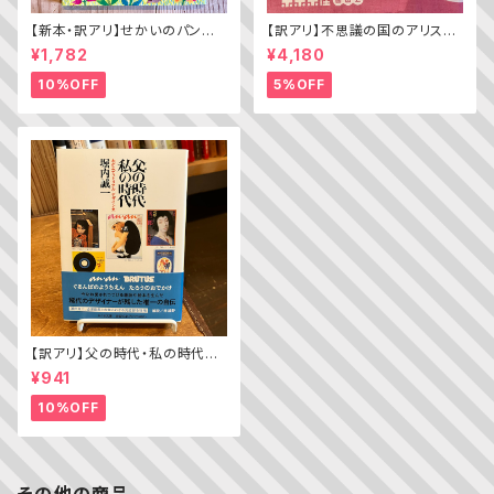
【新本・訳アリ】せかいのパン
【訳アリ】不思議の国のアリス（A
ちきゅうのパン（普及版 かこさ
lice’s Adventures in WOND
¥1,782
¥4,180
としの たべものえほん ２）
ERLAND）
10%OFF
5%OFF
【訳アリ】父の時代・私の時代
─わがエディトリアル・デザイン
¥941
史
10%OFF